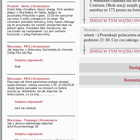
Z Warszawa Gdańska idź do me
Centrum. Obok stacji znajdź 
Prudnik - Veolia
||
Komentarze
Dzień doby chciałbym złożyć skargę. Dziś autobus
autobus nr 175 prosto na lotn
jadący z Głuchołazy do Opola, będący na
_______________________
przystanku Prószków o godz. 13:35 nie zatrzymał
się mimo 2 osób czekajacych na niego. Nie
->
DODAJ W TYM WĄTKU SWÓ
rozumiem powodów kierowcy, który nawet zbliżając
się do przystanku nie zwolnił i przejechał obok na
pełnym gazie. Posiadam bilet miesięczny, ale
Dodał(a) :
marlenanilsen@yahoo
zaczynam się zastanawiać czy jest sensens
witam :-) Poszukuje polaczenia 
korzystać z usług Państwa firmy.
godzinie 21:30. Czy cos takiego
_______________________
Warszawa - PKS
||
Komentarze
Jak dojechac z Warszawy Zachodniej do Ustronia
->
DODAJ W TYM WĄTKU SWÓ
Zdróju Pks lub Pkp
Ostatnia odpowiedź
Srak
Dodaj
Warszawa - PKS
||
Komentarze
Komenta
Dlaczego tak firma panstwowa probuje okradac
spoleczenstwo ,minuta rozmowy 2.50 ,ZLODZIEJE
,kiedy bedzie porzadek na stronach ze bedzie
mozna np. dowiedziec sie jak dojechac do
Goszczynina ,co za kraj ................
Ostatnia odpowiedź
weź się zamknij
Warszawa - Tramwaje
||
Komentarze
Jak z dworca wileńskiego dojechać
doUl.Rzymowskiego 36
Ostatnia odpowiedź