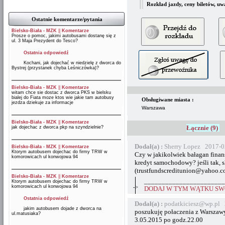
Rozkład jazdy, ceny biletów, uw
Ostatnie komentarze/pytania
Bielsko-Biała - MZK
||
Komentarze
Prosze o pomoc, jakimi autobusami dostanę się z
ul. 3 Maja Prezydent do Tesco?
Ostatnia odpowiedź
Kochani, jak dojechać w niedzielę z dworca do
Bystrej (przystanek chyba Leśniczówka)?
Bielsko-Biała - MZK
||
Komentarze
witam chce sie dostac z dworca PKS w bielsku
bialej do Fiata moze ktos wie jakie tam autobusy
Obsługiwane miasta :
jezdza dziekuje za informacje
Warszawa
Bielsko-Biała - MZK
||
Komentarze
Łącznie (9)
jak dojechac z dworca pkp na szyndzielnie?
Dodał(a) :
Sherry Lopez 2017-0
Bielsko-Biała - MZK
||
Komentarze
Ktorym autobusem dojechac do firmy TRW w
Czy w jakikolwiek bałagan finans
komorowicach ul konwojowa 94
kredyt samochodowy? jeśli tak, s
(trustfundscreditunion@yahoo.c
Bielsko-Biała - MZK
||
Komentarze
_______________________
Ktorym autobusem dojechac do firmy TRW w
komorowicach ul konwojowa 94
->
DODAJ W TYM WĄTKU SWÓ
Ostatnia odpowiedź
Dodał(a) :
podatkiciesz@wp.pl 
jakim autobusem dojade z dworca na
poszukuję połaczenia z Warsza
ul.matusiaka?
3.05.2015 po godz.22.00