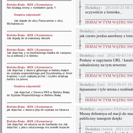
_______________________
Bielsko-Biała - MZK
||
Komentarze
->
Dodał(a) :
2015-03-21 08:1
Nie działają strony z rozkładem jazdy !!
oczywiście z lotniska ,
Ostatnia odpowiedź
_______________________
Jak dojade do ulicy Partyzantow z ulicy
->
DODAJ W TYM WĄTKU SWÓ
Michalowicza
Dodał(a) :
marta-staw@hotmail.
jak czesto jezdza autobusy z lo
Bielsko-Biała - MZK
||
Komentarze
Jak dojadę do ul.malowany dworek
_______________________
->
DODAJ W TYM WĄTKU SWÓ
Bielsko-Biała - MZK
||
Komentarze
Jak dojechaç z os.beskidzkiego kładka do campusu
Dodał(a) :
emil 2012-06-03 16:
na ul.willowej 2 w bielsku
Podany w zapytaniu URL / katalog
odnaleziony na tym serwerze.
Bielsko-Biała - MZK
||
Komentarze
Jak dojechać z dworca głównego w bielsku białym
_______________________
do szpitala wojewódzkiego pod Szyndzielnią ul. Armii
->
DODAJ W TYM WĄTKU SWÓ
krajowej i czym najlepiej jechać i szybko dziękuję
bardzo za pomoc
Dodał(a) :
Emil 2012-06-03 16:
Ostatnia odpowiedź
fajnasiarze i tyle strona z rozkłade
Jak dojechać z Dworca PKS w Bielsku Białej
_______________________
do Szpitala Wojewódzkiego w Bielsku Białej
->
DODAJ W TYM WĄTKU SWÓ
Bielsko-Biała - MZK
||
Komentarze
Dodał(a) :
aagzamov.84@mail.ru
jak dojechac z dworca pkp do szpitala sw łukasza
Muszę dobratsya od stacji do sta
publiczny transport dzięki
Bielsko-Biała - MZK
||
Komentarze
_______________________
Jak dojechać od ratusza na do kauflandu ma Jak
dojechać z placu ratuszowego ma osiedle lsrpaclie
->
Dodał(a) :
bobek 2011-12-1