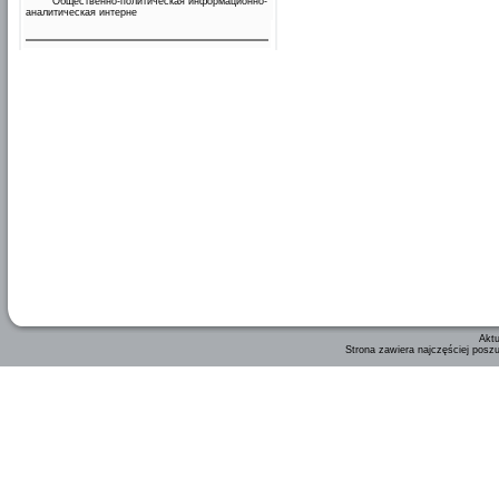
Общественно-политическая информационно-
аналитическая интерне
Aktu
Strona zawiera najczęściej posz