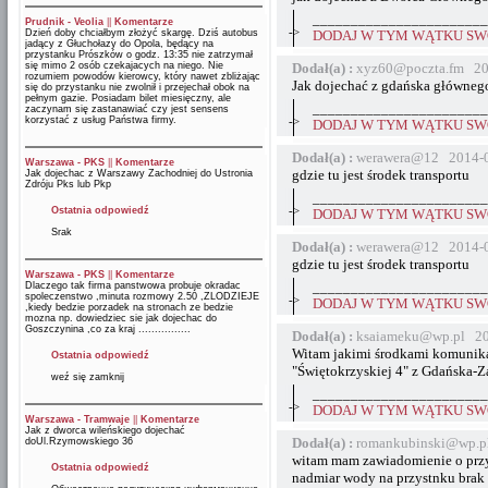
_______________________
Prudnik - Veolia
||
Komentarze
->
Dzień doby chciałbym złożyć skargę. Dziś autobus
DODAJ W TYM WĄTKU SWÓ
jadący z Głuchołazy do Opola, będący na
przystanku Prószków o godz. 13:35 nie zatrzymał
się mimo 2 osób czekajacych na niego. Nie
Dodał(a) :
xyz60@poczta.fm 20
rozumiem powodów kierowcy, który nawet zbliżając
Jak dojechać z gdańska główneg
się do przystanku nie zwolnił i przejechał obok na
pełnym gazie. Posiadam bilet miesięczny, ale
_______________________
zaczynam się zastanawiać czy jest sensens
korzystać z usług Państwa firmy.
->
DODAJ W TYM WĄTKU SWÓ
Dodał(a) :
werawera@12 2014-0
Warszawa - PKS
||
Komentarze
gdzie tu jest środek transportu
Jak dojechac z Warszawy Zachodniej do Ustronia
Zdróju Pks lub Pkp
_______________________
->
Ostatnia odpowiedź
DODAJ W TYM WĄTKU SWÓ
Srak
Dodał(a) :
werawera@12 2014-0
gdzie tu jest środek transportu
Warszawa - PKS
||
Komentarze
Dlaczego tak firma panstwowa probuje okradac
_______________________
spoleczenstwo ,minuta rozmowy 2.50 ,ZLODZIEJE
->
DODAJ W TYM WĄTKU SWÓ
,kiedy bedzie porzadek na stronach ze bedzie
mozna np. dowiedziec sie jak dojechac do
Goszczynina ,co za kraj ................
Dodał(a) :
ksaiameku@wp.pl 20
Witam jakimi środkami komunika
Ostatnia odpowiedź
"Świętokrzyskiej 4" z Gdańska-Z
weź się zamknij
_______________________
->
DODAJ W TYM WĄTKU SWÓ
Warszawa - Tramwaje
||
Komentarze
Jak z dworca wileńskiego dojechać
Dodał(a) :
romankubinski@wp.p
doUl.Rzymowskiego 36
witam mam zawiadomienie o przy
Ostatnia odpowiedź
nadmiar wody na przystnku brak 