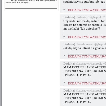
Общественно-политическая информационно-
spużniający się autobus lub j
аналитическая интерне
_______________________
->
DODAJ W TYM WĄTKU SWÓ
Dodał(a) :
jolantazuk@wp.pl 20
Czy nadal nie ma dojazdu z Dwo
Miasto na dotarcie do szpitala 
ma zakładki "Jak dojechać"?
_______________________
->
DODAJ W TYM WĄTKU SWÓ
Dodał(a) :
bogdanmoszej@wp.pl
Jak dojadę na lotnisko z gdańsk 
_______________________
->
DODAJ W TYM WĄTKU SWÓ
Dodał(a) :
latoszewski.mirosla
MAM PYTANIE JAKIM AUTOB
17.03.2013 NA LOTNISKO.MU
I PROSZE O POMOC
_______________________
->
DODAJ W TYM WĄTKU SWÓ
Dodał(a) :
latoszewski.mirosla
MAM PYTANIE JAKIM AUTOB
17.03.2013 NA LOTNISKO.MU
I PROSZE O POMOC