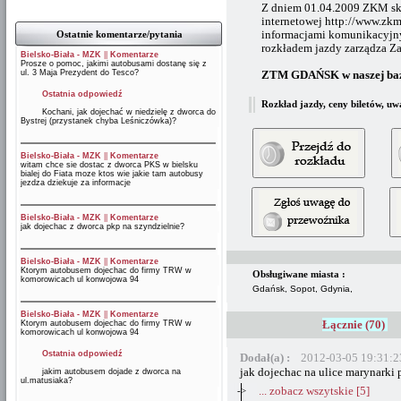
Z dniem 01.04.2009 ZKM sko
internetowej http://www.zkm
Ostatnie komentarze/pytania
informacjami komunikacyjnym
rozkładem jazdy zarządza Z
Bielsko-Biała - MZK
||
Komentarze
Prosze o pomoc, jakimi autobusami dostanę się z
ul. 3 Maja Prezydent do Tesco?
ZTM GDAŃSK w naszej baz
Ostatnia odpowiedź
Rozkład jazdy, ceny biletów, uw
Kochani, jak dojechać w niedzielę z dworca do
Bystrej (przystanek chyba Leśniczówka)?
Bielsko-Biała - MZK
||
Komentarze
witam chce sie dostac z dworca PKS w bielsku
bialej do Fiata moze ktos wie jakie tam autobusy
jezdza dziekuje za informacje
Bielsko-Biała - MZK
||
Komentarze
jak dojechac z dworca pkp na szyndzielnie?
Bielsko-Biała - MZK
||
Komentarze
Ktorym autobusem dojechac do firmy TRW w
Obsługiwane miasta :
komorowicach ul konwojowa 94
Gdańsk, Sopot, Gdynia,
Bielsko-Biała - MZK
||
Komentarze
Łącznie (70)
Ktorym autobusem dojechac do firmy TRW w
komorowicach ul konwojowa 94
Ostatnia odpowiedź
Dodał(a) :
2012-03-05 19:31:2
jak dojechac na ulice marynarki 
jakim autobusem dojade z dworca na
ul.matusiaka?
->
... zobacz wszytskie [5]