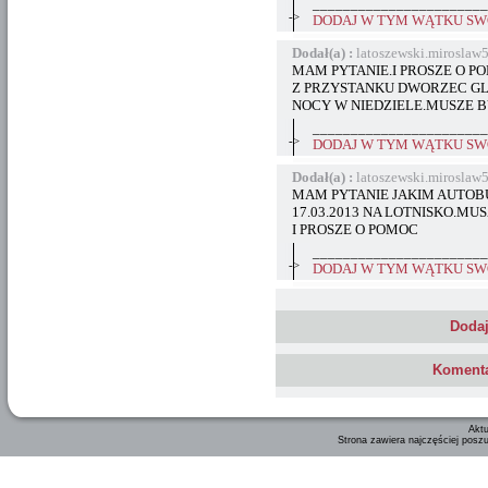
_______________________
->
DODAJ W TYM WĄTKU SWÓ
Dodał(a) :
latoszewski.mirosla
MAM PYTANIE.I PROSZE O P
Z PRZYSTANKU DWORZEC GL
NOCY W NIEDZIELE.MUSZE BY
_______________________
->
DODAJ W TYM WĄTKU SWÓ
Dodał(a) :
latoszewski.mirosla
MAM PYTANIE JAKIM AUTOB
17.03.2013 NA LOTNISKO.MU
I PROSZE O POMOC
_______________________
->
DODAJ W TYM WĄTKU SWÓ
Dodaj
Komenta
Aktu
Strona zawiera najczęściej posz