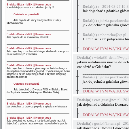
_______________________
Bielsko-Biała - MZK
||
Komentarze
->
Dodał(a) :
2014-03-27 19:3
Nie działają strony z rozkładem jazdy !!
Jak dojechać z gdańska głów
Ostatnia odpowiedź
_______________________
->
Jak dojade do ulicy Partyzantow z ulicy
Dodał(a) :
jadzia.paszkowsk
Michalowicza
jak dojechać z gdańska główn
_______________________
->
Bielsko-Biała - MZK
||
Komentarze
Dodał(a) :
mhorecka@vp.pl 
Jak dojadę do ul.malowany dworek
10 min szukam polączenia biel
_______________________
->
Bielsko-Biała - MZK
||
Komentarze
DODAJ W TYM WĄTKU SWÓ
Jak dojechaç z os.beskidzkiego kładka do campusu
na ul.willowej 2 w bielsku
Dodał(a) :
wiola88_demi@wp.pl
jakimi autobusami można dojecha
Bielsko-Biała - MZK
||
Komentarze
zwiedzić w Gdańsku?
Jak dojechać z dworca głównego w bielsku białym
do szpitala wojewódzkiego pod Szyndzielnią ul. Armii
_______________________
krajowej i czym najlepiej jechać i szybko dziękuję
->
Dodał(a) :
jadzia.paszkowsk
bardzo za pomoc
jak dojechać z gdańska głów
Ostatnia odpowiedź
_______________________
Jak dojechać z Dworca PKS w Bielsku Białej
->
DODAJ W TYM WĄTKU SWÓ
do Szpitala Wojewódzkiego w Bielsku Białej
Dodał(a) :
ewa-gusc@wp.pl 201
Bielsko-Biała - MZK
||
Komentarze
jak dojechać z Gdańska Dworzec
jak dojechac z dworca pkp do szpitala sw łukasza
_______________________
->
DODAJ W TYM WĄTKU SWÓ
Bielsko-Biała - MZK
||
Komentarze
Jak dojechać od ratusza na do kauflandu ma Jak
Dodał(a) :
goslo@interia.pl 201
dojechać z placu ratuszowego ma osiedle lsrpaclie
jak dojechać z Dworca Głównego