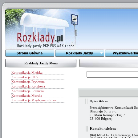
Rozkłady Jazdy Menu
Komunikacja Miejska
Komunikacja PKS
Komunikacja Prywatna
Komunikacja Kolejowa
Komunikacja Lotnicza
Komunikacja Morska
Komunikacja Międzynarodowa
Opis / Adres :
Przedsiębiorstwo Komunikacji 
Biłgoraju Sp. z o.o.
ul. Marii Konopnickiej 7
23-400 Biłgoraj
Kontakt, telefony :
(84) 686-11-91 (Informacja, Dw