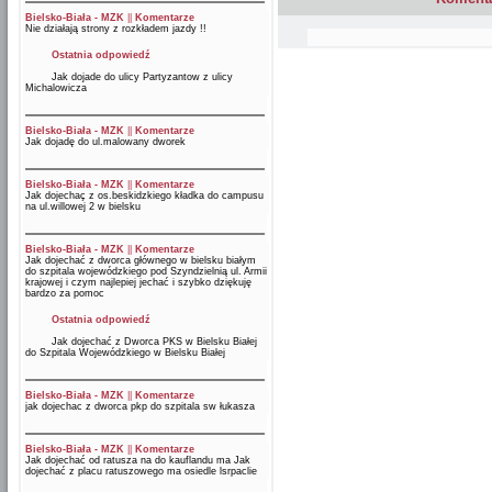
Bielsko-Biała - MZK
||
Komentarze
Nie działają strony z rozkładem jazdy !!
Ostatnia odpowiedź
Jak dojade do ulicy Partyzantow z ulicy
Michalowicza
Bielsko-Biała - MZK
||
Komentarze
Jak dojadę do ul.malowany dworek
Bielsko-Biała - MZK
||
Komentarze
Jak dojechaç z os.beskidzkiego kładka do campusu
na ul.willowej 2 w bielsku
Bielsko-Biała - MZK
||
Komentarze
Jak dojechać z dworca głównego w bielsku białym
do szpitala wojewódzkiego pod Szyndzielnią ul. Armii
krajowej i czym najlepiej jechać i szybko dziękuję
bardzo za pomoc
Ostatnia odpowiedź
Jak dojechać z Dworca PKS w Bielsku Białej
do Szpitala Wojewódzkiego w Bielsku Białej
Bielsko-Biała - MZK
||
Komentarze
jak dojechac z dworca pkp do szpitala sw łukasza
Bielsko-Biała - MZK
||
Komentarze
Jak dojechać od ratusza na do kauflandu ma Jak
dojechać z placu ratuszowego ma osiedle lsrpaclie