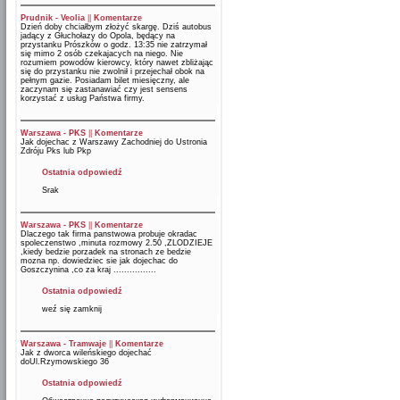
Prudnik - Veolia
||
Komentarze
Dzień doby chciałbym złożyć skargę. Dziś autobus
jadący z Głuchołazy do Opola, będący na
przystanku Prószków o godz. 13:35 nie zatrzymał
się mimo 2 osób czekajacych na niego. Nie
rozumiem powodów kierowcy, który nawet zbliżając
się do przystanku nie zwolnił i przejechał obok na
pełnym gazie. Posiadam bilet miesięczny, ale
zaczynam się zastanawiać czy jest sensens
korzystać z usług Państwa firmy.
Warszawa - PKS
||
Komentarze
Jak dojechac z Warszawy Zachodniej do Ustronia
Zdróju Pks lub Pkp
Ostatnia odpowiedź
Srak
Warszawa - PKS
||
Komentarze
Dlaczego tak firma panstwowa probuje okradac
spoleczenstwo ,minuta rozmowy 2.50 ,ZLODZIEJE
,kiedy bedzie porzadek na stronach ze bedzie
mozna np. dowiedziec sie jak dojechac do
Goszczynina ,co za kraj ................
Ostatnia odpowiedź
weź się zamknij
Warszawa - Tramwaje
||
Komentarze
Jak z dworca wileńskiego dojechać
doUl.Rzymowskiego 36
Ostatnia odpowiedź