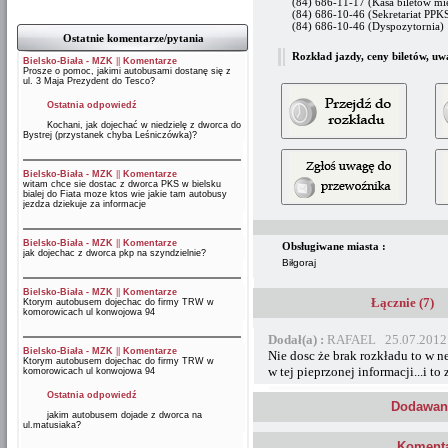
(84) 686-11-17 (Kasa biletów mi
(84) 686-10-46 (Sekretariat PPK
(84) 686-10-46 (Dyspozytornia)
Ostatnie komentarze/pytania
Rozkład jazdy, ceny biletów, uw
Bielsko-Biała - MZK
||
Komentarze
Prosze o pomoc, jakimi autobusami dostanę się z
ul. 3 Maja Prezydent do Tesco?
Ostatnia odpowiedź
Kochani, jak dojechać w niedzielę z dworca do
Bystrej (przystanek chyba Leśniczówka)?
Bielsko-Biała - MZK
||
Komentarze
witam chce sie dostac z dworca PKS w bielsku
bialej do Fiata moze ktos wie jakie tam autobusy
jezdza dziekuje za informacje
Bielsko-Biała - MZK
||
Komentarze
Obsługiwane miasta :
jak dojechac z dworca pkp na szyndzielnie?
Biłgoraj
Bielsko-Biała - MZK
||
Komentarze
Łącznie (7)
Ktorym autobusem dojechac do firmy TRW w
komorowicach ul konwojowa 94
Dodał(a) :
RAFAEL 25.07.2012
Bielsko-Biała - MZK
||
Komentarze
Nie dosc że brak rozkładu to w n
Ktorym autobusem dojechac do firmy TRW w
w tej pieprzonej informacji...i to z
komorowicach ul konwojowa 94
Ostatnia odpowiedź
Dodawani
jakim autobusem dojade z dworca na
ul.matusiaka?
Komenta