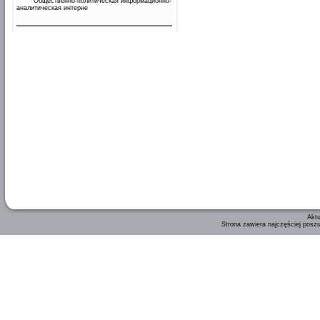
Общественно-политическая информационно-
аналитическая интерне
Aktu
Strona zawiera najczęściej posz