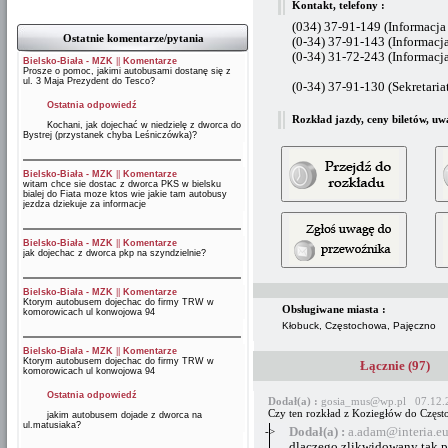
Kontakt, telefony :
(034) 37-91-149 (Informacj
Ostatnie komentarze/pytania
(0-34) 37-91-143 (Informacj
(0-34) 31-72-243 (Informac
Bielsko-Biała - MZK
||
Komentarze
Prosze o pomoc, jakimi autobusami dostanę się z
ul. 3 Maja Prezydent do Tesco?
(0-34) 37-91-130 (Sekretaria
Ostatnia odpowiedź
Rozkład jazdy, ceny biletów, uw
Kochani, jak dojechać w niedzielę z dworca do
Bystrej (przystanek chyba Leśniczówka)?
Bielsko-Biała - MZK
||
Komentarze
witam chce sie dostac z dworca PKS w bielsku
bialej do Fiata moze ktos wie jakie tam autobusy
jezdza dziekuje za informacje
Bielsko-Biała - MZK
||
Komentarze
jak dojechac z dworca pkp na szyndzielnie?
Bielsko-Biała - MZK
||
Komentarze
Ktorym autobusem dojechac do firmy TRW w
Obsługiwane miasta :
komorowicach ul konwojowa 94
Kłobuck, Częstochowa, Pajęczno
Bielsko-Biała - MZK
||
Komentarze
Ktorym autobusem dojechac do firmy TRW w
Łącznie (97)
komorowicach ul konwojowa 94
Ostatnia odpowiedź
Dodał(a) :
gosia_mus@wp.pl 07.12.
Czy ten rozkład z Koziegłów do Częst
jakim autobusem dojade z dworca na
ul.matusiaka?
->
Dodał(a) :
a.adam@interia.e
dlaczego zlikwidowany tak po