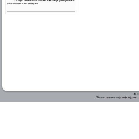
Общественно-политическая информационно-
аналитическая интерне
Aktu
Strona zawiera najczęściej posz