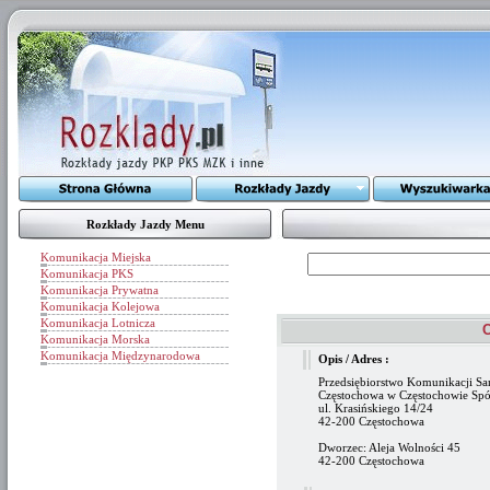
Rozkłady Jazdy Menu
Komunikacja Miejska
Komunikacja PKS
Komunikacja Prywatna
Komunikacja Kolejowa
Komunikacja Lotnicza
Komunikacja Morska
Komunikacja Międzynarodowa
Opis / Adres :
Przedsiębiorstwo Komunikacji 
Częstochowa w Częstochowie Spó
ul. Krasińskiego 14/24
42-200 Częstochowa
Dworzec: Aleja Wolności 45
42-200 Częstochowa