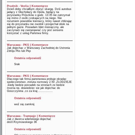
Prudnik - Veolia
||
Komentarze
Dzień doby chciałbym złożyć skargę. Dziś autobus
jadący z Głuchołazy do Opola, będący na
przystanku Prószków o godz. 13:35 nie zatrzymał
się mimo 2 osób czekajacych na niego. Nie
rozumiem powodów kierowcy, który nawet zbliżając
się do przystanku nie zwolnił i przejechał obok na
pełnym gazie. Posiadam bilet miesięczny, ale
zaczynam się zastanawiać czy jest sensens
korzystać z usług Państwa firmy.
Warszawa - PKS
||
Komentarze
Jak dojechac z Warszawy Zachodniej do Ustronia
Zdróju Pks lub Pkp
Ostatnia odpowiedź
Srak
Warszawa - PKS
||
Komentarze
Dlaczego tak firma panstwowa probuje okradac
spoleczenstwo ,minuta rozmowy 2.50 ,ZLODZIEJE
,kiedy bedzie porzadek na stronach ze bedzie
mozna np. dowiedziec sie jak dojechac do
Goszczynina ,co za kraj ................
Ostatnia odpowiedź
weź się zamknij
Warszawa - Tramwaje
||
Komentarze
Jak z dworca wileńskiego dojechać
doUl.Rzymowskiego 36
Ostatnia odpowiedź