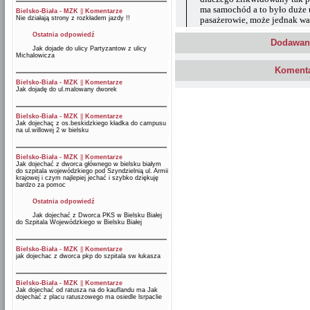
ma samochód a to było duże u
Bielsko-Biała - MZK
||
Komentarze
Nie działają strony z rozkładem jazdy !!
pasażerowie, może jednak wa
Ostatnia odpowiedź
Dodawani
Jak dojade do ulicy Partyzantow z ulicy
Michalowicza
Komenta
Bielsko-Biała - MZK
||
Komentarze
Jak dojadę do ul.malowany dworek
Bielsko-Biała - MZK
||
Komentarze
Jak dojechaç z os.beskidzkiego kładka do campusu
na ul.willowej 2 w bielsku
Bielsko-Biała - MZK
||
Komentarze
Jak dojechać z dworca głównego w bielsku białym
do szpitala wojewódzkiego pod Szyndzielnią ul. Armii
krajowej i czym najlepiej jechać i szybko dziękuję
bardzo za pomoc
Ostatnia odpowiedź
Jak dojechać z Dworca PKS w Bielsku Białej
do Szpitala Wojewódzkiego w Bielsku Białej
Bielsko-Biała - MZK
||
Komentarze
jak dojechac z dworca pkp do szpitala sw łukasza
Bielsko-Biała - MZK
||
Komentarze
Jak dojechać od ratusza na do kauflandu ma Jak
dojechać z placu ratuszowego ma osiedle lsrpaclie