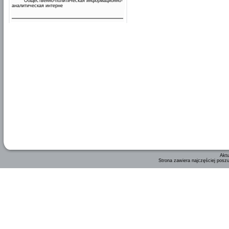
Общественно-политическая информационно-
аналитическая интерне
Aktu
Strona zawiera najczęściej posz