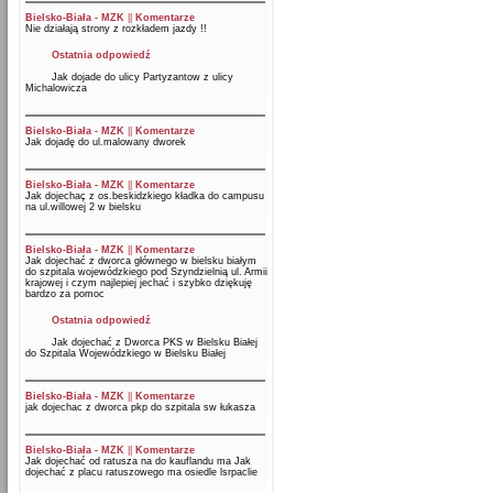
Bielsko-Biała - MZK
||
Komentarze
Nie działają strony z rozkładem jazdy !!
Ostatnia odpowiedź
Jak dojade do ulicy Partyzantow z ulicy
Michalowicza
Bielsko-Biała - MZK
||
Komentarze
Jak dojadę do ul.malowany dworek
Bielsko-Biała - MZK
||
Komentarze
Jak dojechaç z os.beskidzkiego kładka do campusu
na ul.willowej 2 w bielsku
Bielsko-Biała - MZK
||
Komentarze
Jak dojechać z dworca głównego w bielsku białym
do szpitala wojewódzkiego pod Szyndzielnią ul. Armii
krajowej i czym najlepiej jechać i szybko dziękuję
bardzo za pomoc
Ostatnia odpowiedź
Jak dojechać z Dworca PKS w Bielsku Białej
do Szpitala Wojewódzkiego w Bielsku Białej
Bielsko-Biała - MZK
||
Komentarze
jak dojechac z dworca pkp do szpitala sw łukasza
Bielsko-Biała - MZK
||
Komentarze
Jak dojechać od ratusza na do kauflandu ma Jak
dojechać z placu ratuszowego ma osiedle lsrpaclie