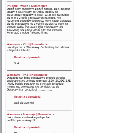
Prudnik - Veolia
||
Komentarze
Dzień doby chciałbym złożyć skargę. Dziś autobus
jadący z Głuchołazy do Opola, będący na
przystanku Prószków o godz. 13:35 nie zatrzymał
się mimo 2 osób czekajacych na niego. Nie
rozumiem powodów kierowcy, który nawet zbliżając
się do przystanku nie zwolnił i przejechał obok na
pełnym gazie. Posiadam bilet miesięczny, ale
zaczynam się zastanawiać czy jest sensens
korzystać z usług Państwa firmy.
Warszawa - PKS
||
Komentarze
Jak dojechac z Warszawy Zachodniej do Ustronia
Zdróju Pks lub Pkp
Ostatnia odpowiedź
Srak
Warszawa - PKS
||
Komentarze
Dlaczego tak firma panstwowa probuje okradac
spoleczenstwo ,minuta rozmowy 2.50 ,ZLODZIEJE
,kiedy bedzie porzadek na stronach ze bedzie
mozna np. dowiedziec sie jak dojechac do
Goszczynina ,co za kraj ................
Ostatnia odpowiedź
weź się zamknij
Warszawa - Tramwaje
||
Komentarze
Jak z dworca wileńskiego dojechać
doUl.Rzymowskiego 36
Ostatnia odpowiedź