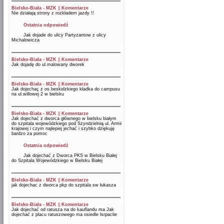
Bielsko-Biała - MZK
||
Komentarze
Nie działają strony z rozkładem jazdy !!
Ostatnia odpowiedź
Jak dojade do ulicy Partyzantow z ulicy
Michalowicza
Bielsko-Biała - MZK
||
Komentarze
Jak dojadę do ul.malowany dworek
Bielsko-Biała - MZK
||
Komentarze
Jak dojechaç z os.beskidzkiego kładka do campusu
na ul.willowej 2 w bielsku
Bielsko-Biała - MZK
||
Komentarze
Jak dojechać z dworca głównego w bielsku białym
do szpitala wojewódzkiego pod Szyndzielnią ul. Armii
krajowej i czym najlepiej jechać i szybko dziękuję
bardzo za pomoc
Ostatnia odpowiedź
Jak dojechać z Dworca PKS w Bielsku Białej
do Szpitala Wojewódzkiego w Bielsku Białej
Bielsko-Biała - MZK
||
Komentarze
jak dojechac z dworca pkp do szpitala sw łukasza
Bielsko-Biała - MZK
||
Komentarze
Jak dojechać od ratusza na do kauflandu ma Jak
dojechać z placu ratuszowego ma osiedle lsrpaclie