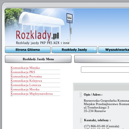
Rozkłady Jazdy Menu
Komunikacja Miejska
Komunikacja PKS
Komunikacja Prywatna
Komunikacja Kolejowa
Komunikacja Lotnicza
Komunikacja Morska
Komunikacja Międzynarodowa
Opis / Adres :
Rzeszowska Gospodarka Komunaln
Miejskie Przedsiębiorstwo Komun
ul.Trembeckiego 3
35-234 Rzeszów
Kontakt, telefony :
(17) 866-03-00 (Centrala)