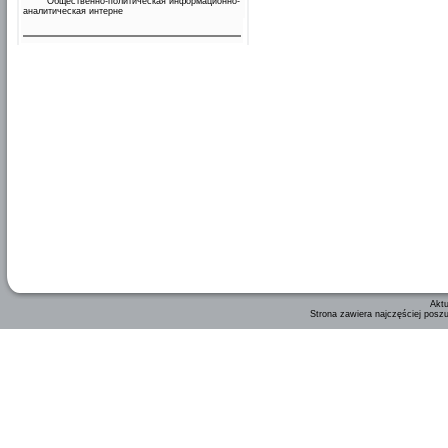
Общественно-политическая информационно-
аналитическая интерне
Aktu
Strona zawiera najczęściej posz