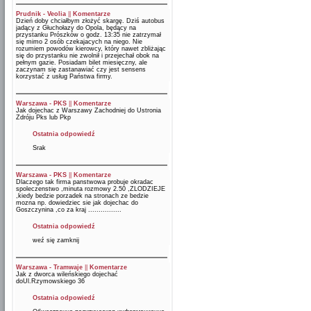
Prudnik - Veolia
||
Komentarze
Dzień doby chciałbym złożyć skargę. Dziś autobus
jadący z Głuchołazy do Opola, będący na
przystanku Prószków o godz. 13:35 nie zatrzymał
się mimo 2 osób czekajacych na niego. Nie
rozumiem powodów kierowcy, który nawet zbliżając
się do przystanku nie zwolnił i przejechał obok na
pełnym gazie. Posiadam bilet miesięczny, ale
zaczynam się zastanawiać czy jest sensens
korzystać z usług Państwa firmy.
Warszawa - PKS
||
Komentarze
Jak dojechac z Warszawy Zachodniej do Ustronia
Zdróju Pks lub Pkp
Ostatnia odpowiedź
Srak
Warszawa - PKS
||
Komentarze
Dlaczego tak firma panstwowa probuje okradac
spoleczenstwo ,minuta rozmowy 2.50 ,ZLODZIEJE
,kiedy bedzie porzadek na stronach ze bedzie
mozna np. dowiedziec sie jak dojechac do
Goszczynina ,co za kraj ................
Ostatnia odpowiedź
weź się zamknij
Warszawa - Tramwaje
||
Komentarze
Jak z dworca wileńskiego dojechać
doUl.Rzymowskiego 36
Ostatnia odpowiedź