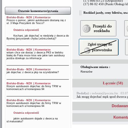
(17) 866-03-23 (Dyspozytor)
(17) 86 02 450 (Punkt Obsługi kl
Ostatnie komentarze/pytania
Rozkład jazdy, ceny biletów, uw
Bielsko-Biała - MZK
||
Komentarze
Prosze o pomoc, jakimi autobusami dostanę się z
ul. 3 Maja Prezydent do Tesco?
Ostatnia odpowiedź
Kochani, jak dojechać w niedzielę z dworca do
Bystrej (przystanek chyba Leśniczówka)?
Bielsko-Biała - MZK
||
Komentarze
witam chce sie dostac z dworca PKS w bielsku
bialej do Fiata moze ktos wie jakie tam autobusy
jezdza dziekuje za informacje
Obsługiwane miasta :
Bielsko-Biała - MZK
||
Komentarze
Rzeszów
jak dojechac z dworca pkp na szyndzielnie?
Łącznie (58)
Bielsko-Biała - MZK
||
Komentarze
Ktorym autobusem dojechac do firmy TRW w
komorowicach ul konwojowa 94
Dodał(a) :
swbeata@poczta.fm 03.07
Jak mogę dojechać mpk spod dworca pks
Bielsko-Biała - MZK
||
Komentarze
Ktorym autobusem dojechac do firmy TRW w
Dodawani
komorowicach ul konwojowa 94
Ostatnia odpowiedź
Komenta
jakim autobusem dojade z dworca na
ul.matusiaka?