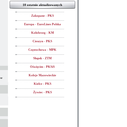
10 ostatnio aktualizowanych
Zakopane - PKS
Europa - EuroLines Polska
Kołobrzeg - KM
Cieszyn - PKS
Częstochowa - MPK
Słupsk - ZTM
Oświęcim - PKSiS
Koleje Mazowieckie
ów
Kielce - PKS
Żywiec - PKS