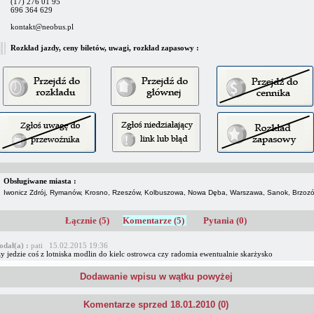
(17) 276 01 95
696 364 629
kontakt@neobus.pl
Rozkład jazdy, ceny biletów, uwagi, rozkład zapasowy :
Obsługiwane miasta :
Iwonicz Zdrój, Rymanów, Krosno, Rzeszów, Kolbuszowa, Nowa Dęba, Warszawa, Sanok, Brzoz
Łącznie (5)
Komentarze (5)
Pytania (0)
odał(a) :
pati 15.02.2015 19:36
y jedzie coś z lotniska modlin do kielc ostrowca czy radomia ewentualnie skarżysko
Dodawanie wpisu w wątku powyżej
Komentarze sprzed 18.01.2010 (0)