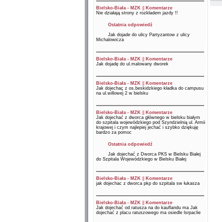
Bielsko-Biała - MZK
||
Komentarze
Nie działają strony z rozkładem jazdy !!
Ostatnia odpowiedź
Jak dojade do ulicy Partyzantow z ulicy
Michalowicza
Bielsko-Biała - MZK
||
Komentarze
Jak dojadę do ul.malowany dworek
Bielsko-Biała - MZK
||
Komentarze
Jak dojechaç z os.beskidzkiego kładka do campusu
na ul.willowej 2 w bielsku
Bielsko-Biała - MZK
||
Komentarze
Jak dojechać z dworca głównego w bielsku białym
do szpitala wojewódzkiego pod Szyndzielnią ul. Armii
krajowej i czym najlepiej jechać i szybko dziękuję
bardzo za pomoc
Ostatnia odpowiedź
Jak dojechać z Dworca PKS w Bielsku Białej
do Szpitala Wojewódzkiego w Bielsku Białej
Bielsko-Biała - MZK
||
Komentarze
jak dojechac z dworca pkp do szpitala sw łukasza
Bielsko-Biała - MZK
||
Komentarze
Jak dojechać od ratusza na do kauflandu ma Jak
dojechać z placu ratuszowego ma osiedle lsrpaclie