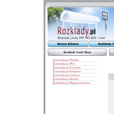
Rozkłady Jazdy Menu
Komunikacja Miejska
Komunikacja PKS
Komunikacja Prywatna
Komunikacja Kolejowa
Komunikacja Lotnicza
Komunikacja Morska
Komunikacja Międzynarodowa