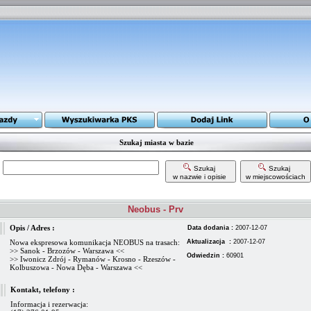
Szukaj miasta w bazie
Szukaj
Szukaj
w nazwie i opisie
w miejscowościach
Neobus - Prv
Opis / Adres :
Data dodania :
2007-12-07
Nowa ekspresowa komunikacja NEOBUS na trasach:
Aktualizacja :
2007-12-07
>> Sanok - Brzozów - Warszawa <<
Odwiedzin :
60901
>> Iwonicz Zdrój - Rymanów - Krosno - Rzeszów -
Kolbuszowa - Nowa Dęba - Warszawa <<
Kontakt, telefony :
Informacja i rezerwacja: