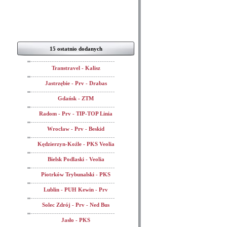
15 ostatnio dodanych
Transtravel - Kalisz
Jastrzębie - Prv - Drabas
Gdańsk - ZTM
Radom - Prv - TIP-TOP Linia
Wrocław - Prv - Beskid
Kędzierzyn-Koźle - PKS Veolia
Bielsk Podlaski - Veolia
Piotrków Trybunalski - PKS
Lublin - PUH Kewin - Prv
Solec Zdrój - Prv - Ned Bus
Jasło - PKS