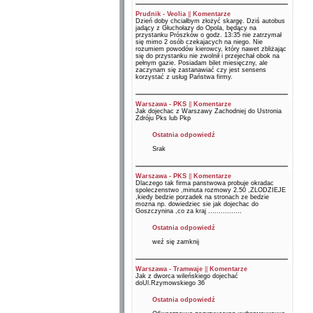
Prudnik - Veolia
||
Komentarze
Dzień doby chciałbym złożyć skargę. Dziś autobus
jadący z Głuchołazy do Opola, będący na
przystanku Prószków o godz. 13:35 nie zatrzymał
się mimo 2 osób czekajacych na niego. Nie
rozumiem powodów kierowcy, który nawet zbliżając
się do przystanku nie zwolnił i przejechał obok na
pełnym gazie. Posiadam bilet miesięczny, ale
zaczynam się zastanawiać czy jest sensens
korzystać z usług Państwa firmy.
Warszawa - PKS
||
Komentarze
Jak dojechac z Warszawy Zachodniej do Ustronia
Zdróju Pks lub Pkp
Ostatnia odpowiedź
Srak
Warszawa - PKS
||
Komentarze
Dlaczego tak firma panstwowa probuje okradac
spoleczenstwo ,minuta rozmowy 2.50 ,ZLODZIEJE
,kiedy bedzie porzadek na stronach ze bedzie
mozna np. dowiedziec sie jak dojechac do
Goszczynina ,co za kraj ................
Ostatnia odpowiedź
weź się zamknij
Warszawa - Tramwaje
||
Komentarze
Jak z dworca wileńskiego dojechać
doUl.Rzymowskiego 36
Ostatnia odpowiedź