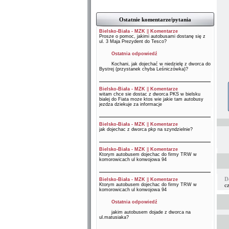
Ostatnie komentarze/pytania
Bielsko-Biała - MZK
||
Komentarze
Prosze o pomoc, jakimi autobusami dostanę się z
ul. 3 Maja Prezydent do Tesco?
Ostatnia odpowiedź
Kochani, jak dojechać w niedzielę z dworca do
Bystrej (przystanek chyba Leśniczówka)?
Bielsko-Biała - MZK
||
Komentarze
witam chce sie dostac z dworca PKS w bielsku
bialej do Fiata moze ktos wie jakie tam autobusy
jezdza dziekuje za informacje
Bielsko-Biała - MZK
||
Komentarze
jak dojechac z dworca pkp na szyndzielnie?
Bielsko-Biała - MZK
||
Komentarze
Ktorym autobusem dojechac do firmy TRW w
komorowicach ul konwojowa 94
D
Bielsko-Biała - MZK
||
Komentarze
Ktorym autobusem dojechac do firmy TRW w
cz
komorowicach ul konwojowa 94
Ostatnia odpowiedź
jakim autobusem dojade z dworca na
ul.matusiaka?