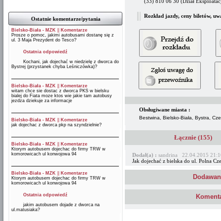
(33) 810 06 30 (Dział Eksploatacj
Rozkład jazdy, ceny biletów, uw
Ostatnie komentarze/pytania
Bielsko-Biała - MZK
||
Komentarze
Prosze o pomoc, jakimi autobusami dostanę się z
ul. 3 Maja Prezydent do Tesco?
Ostatnia odpowiedź
Kochani, jak dojechać w niedzielę z dworca do
Bystrej (przystanek chyba Leśniczówka)?
Bielsko-Biała - MZK
||
Komentarze
witam chce sie dostac z dworca PKS w bielsku
bialej do Fiata moze ktos wie jakie tam autobusy
jezdza dziekuje za informacje
Obsługiwane miasta :
Bestwina, Bielsko-Biała, Bystra, C
Bielsko-Biała - MZK
||
Komentarze
jak dojechac z dworca pkp na szyndzielnie?
Łącznie (155)
Bielsko-Biała - MZK
||
Komentarze
Ktorym autobusem dojechac do firmy TRW w
komorowicach ul konwojowa 94
Dodał(a) :
sandrina 22.04.2015 21:1
Jak dojechać z bielska do ul. Polna Cz
Bielsko-Biała - MZK
||
Komentarze
Dodawani
Ktorym autobusem dojechac do firmy TRW w
komorowicach ul konwojowa 94
Ostatnia odpowiedź
Komenta
jakim autobusem dojade z dworca na
ul.matusiaka?