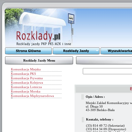
Rozkłady Jazdy Menu
Komunikacja Miejska
Komunikacja PKS
Komunikacja Prywatna
Komunikacja Kolejowa
Komunikacja Lotnicza
B
Komunikacja Morska
Komunikacja Międzynarodowa
Opis / Adres :
Miejski Zakład Komunikacyjny w 
ul. Długa 50
43-309 Bielsko-Biała
Kontakt, telefony :
(33) 814 49 72 (Sekretariat)
(33) 814 34 09 (Dyspozytor)