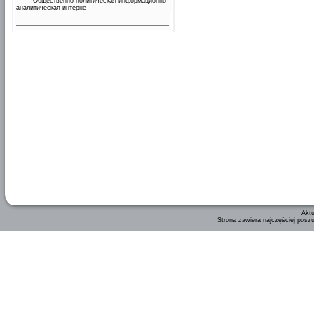
Общественно-политическая информационно-
аналитическая интерне
Aktu
Strona zawiera najczęściej posz