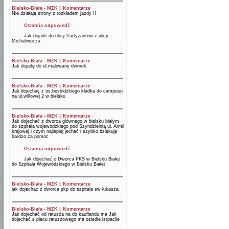
Bielsko-Biała - MZK
||
Komentarze
Nie działają strony z rozkładem jazdy !!
Ostatnia odpowiedź
Jak dojade do ulicy Partyzantow z ulicy
Michalowicza
Bielsko-Biała - MZK
||
Komentarze
Jak dojadę do ul.malowany dworek
Bielsko-Biała - MZK
||
Komentarze
Jak dojechaç z os.beskidzkiego kładka do campusu
na ul.willowej 2 w bielsku
Bielsko-Biała - MZK
||
Komentarze
Jak dojechać z dworca głównego w bielsku białym
do szpitala wojewódzkiego pod Szyndzielnią ul. Armii
krajowej i czym najlepiej jechać i szybko dziękuję
bardzo za pomoc
Ostatnia odpowiedź
Jak dojechać z Dworca PKS w Bielsku Białej
do Szpitala Wojewódzkiego w Bielsku Białej
Bielsko-Biała - MZK
||
Komentarze
jak dojechac z dworca pkp do szpitala sw łukasza
Bielsko-Biała - MZK
||
Komentarze
Jak dojechać od ratusza na do kauflandu ma Jak
dojechać z placu ratuszowego ma osiedle lsrpaclie