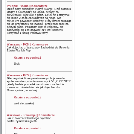
Prudnik - Veolia
||
Komentarze
Dzień doby chciałbym złożyć skargę. Dziś autobus
jadący z Głuchołazy do Opola, będący na
przystanku Prószków o godz. 13:35 nie zatrzymał
się mimo 2 osób czekajacych na niego. Nie
rozumiem powodów kierowcy, który nawet zbliżając
się do przystanku nie zwolnił i przejechał obok na
pełnym gazie. Posiadam bilet miesięczny, ale
zaczynam się zastanawiać czy jest sensens
korzystać z usług Państwa firmy.
Warszawa - PKS
||
Komentarze
Jak dojechac z Warszawy Zachodniej do Ustronia
Zdróju Pks lub Pkp
Ostatnia odpowiedź
Srak
Warszawa - PKS
||
Komentarze
Dlaczego tak firma panstwowa probuje okradac
spoleczenstwo ,minuta rozmowy 2.50 ,ZLODZIEJE
,kiedy bedzie porzadek na stronach ze bedzie
mozna np. dowiedziec sie jak dojechac do
Goszczynina ,co za kraj ................
Ostatnia odpowiedź
weź się zamknij
Warszawa - Tramwaje
||
Komentarze
Jak z dworca wileńskiego dojechać
doUl.Rzymowskiego 36
Ostatnia odpowiedź