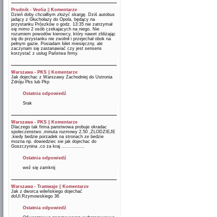
Prudnik - Veolia
||
Komentarze
Dzień doby chciałbym złożyć skargę. Dziś autobus
jadący z Głuchołazy do Opola, będący na
przystanku Prószków o godz. 13:35 nie zatrzymał
się mimo 2 osób czekajacych na niego. Nie
rozumiem powodów kierowcy, który nawet zbliżając
się do przystanku nie zwolnił i przejechał obok na
pełnym gazie. Posiadam bilet miesięczny, ale
zaczynam się zastanawiać czy jest sensens
korzystać z usług Państwa firmy.
Warszawa - PKS
||
Komentarze
Jak dojechac z Warszawy Zachodniej do Ustronia
Zdróju Pks lub Pkp
Ostatnia odpowiedź
Srak
Warszawa - PKS
||
Komentarze
Dlaczego tak firma panstwowa probuje okradac
spoleczenstwo ,minuta rozmowy 2.50 ,ZLODZIEJE
,kiedy bedzie porzadek na stronach ze bedzie
mozna np. dowiedziec sie jak dojechac do
Goszczynina ,co za kraj ................
Ostatnia odpowiedź
weź się zamknij
Warszawa - Tramwaje
||
Komentarze
Jak z dworca wileńskiego dojechać
doUl.Rzymowskiego 36
Ostatnia odpowiedź