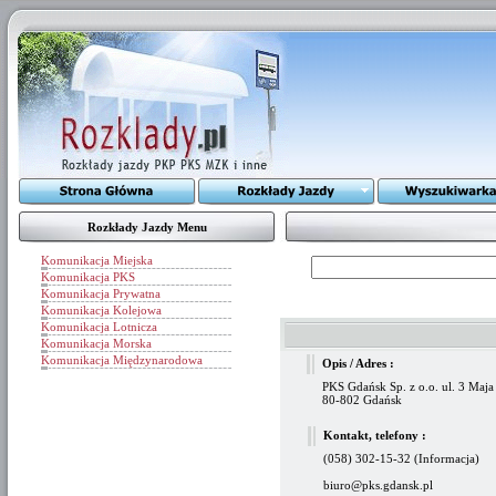
Rozkłady Jazdy Menu
Komunikacja Miejska
Komunikacja PKS
Komunikacja Prywatna
Komunikacja Kolejowa
Komunikacja Lotnicza
Komunikacja Morska
Komunikacja Międzynarodowa
Opis / Adres :
PKS Gdańsk Sp. z o.o. ul. 3 Maja
80-802 Gdańsk
Kontakt, telefony :
(058) 302-15-32 (Informacja)
biuro@pks.gdansk.pl