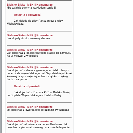
Bielsko-Biała - MZK
||
Komentarze
Nie działają strony z rozkładem jazdy !!
Ostatnia odpowiedź
Jak dojade do ulicy Partyzantow z ulicy
Michalowicza
Bielsko-Biała - MZK
||
Komentarze
Jak dojadę do ul.malowany dworek
Bielsko-Biała - MZK
||
Komentarze
Jak dojechaç z os.beskidzkiego kładka do campusu
na ul.willowej 2 w bielsku
Bielsko-Biała - MZK
||
Komentarze
Jak dojechać z dworca głównego w bielsku białym
do szpitala wojewódzkiego pod Szyndzielnią ul. Armii
krajowej i czym najlepiej jechać i szybko dziękuję
bardzo za pomoc
Ostatnia odpowiedź
Jak dojechać z Dworca PKS w Bielsku Białej
do Szpitala Wojewódzkiego w Bielsku Białej
Bielsko-Biała - MZK
||
Komentarze
jak dojechac z dworca pkp do szpitala sw łukasza
Bielsko-Biała - MZK
||
Komentarze
Jak dojechać od ratusza na do kauflandu ma Jak
dojechać z placu ratuszowego ma osiedle lsrpaclie