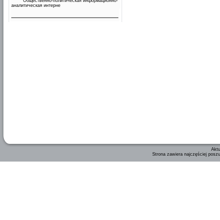
Общественно-политическая информационно-
аналитическая интерне
Aktu
Strona zawiera najczęściej posz