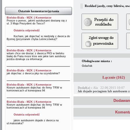
Rozkład jazdy, ceny biletów, uw
Ostatnie komentarze/pytania
Bielsko-Biała - MZK
||
Komentarze
Prosze o pomoc, jakimi autobusami dostanę się z
ul. 3 Maja Prezydent do Tesco?
Ostatnia odpowiedź
Kochani, jak dojechać w niedzielę z dworca do
Bystrej (przystanek chyba Leśniczówka)?
Bielsko-Biała - MZK
||
Komentarze
witam chce sie dostac z dworca PKS w bielsku
bialej do Fiata moze ktos wie jakie tam autobusy
jezdza dziekuje za informacje
Obsługiwane miasta :
Gdańsk
Bielsko-Biała - MZK
||
Komentarze
jak dojechac z dworca pkp na szyndzielnie?
Łącznie (162)
Bielsko-Biała - MZK
||
Komentarze
Dodał(a) :
Ala 22.06.2015 10:07
Ktorym autobusem dojechac do firmy TRW w
komorowicach ul konwojowa 94
Jak dojade pociagiem lub autobusem z
Dodawani
Bielsko-Biała - MZK
||
Komentarze
Ktorym autobusem dojechac do firmy TRW w
komorowicach ul konwojowa 94
Komenta
Ostatnia odpowiedź
jakim autobusem dojade z dworca na
ul.matusiaka?