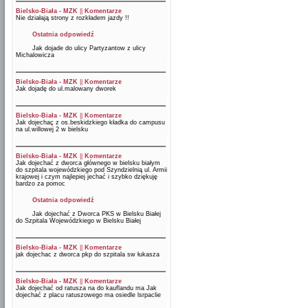
Bielsko-Biała - MZK
||
Komentarze
Nie działają strony z rozkładem jazdy !!
Ostatnia odpowiedź
Jak dojade do ulicy Partyzantow z ulicy
Michalowicza
Bielsko-Biała - MZK
||
Komentarze
Jak dojadę do ul.malowany dworek
Bielsko-Biała - MZK
||
Komentarze
Jak dojechaç z os.beskidzkiego kładka do campusu
na ul.willowej 2 w bielsku
Bielsko-Biała - MZK
||
Komentarze
Jak dojechać z dworca głównego w bielsku białym
do szpitala wojewódzkiego pod Szyndzielnią ul. Armii
krajowej i czym najlepiej jechać i szybko dziękuję
bardzo za pomoc
Ostatnia odpowiedź
Jak dojechać z Dworca PKS w Bielsku Białej
do Szpitala Wojewódzkiego w Bielsku Białej
Bielsko-Biała - MZK
||
Komentarze
jak dojechac z dworca pkp do szpitala sw łukasza
Bielsko-Biała - MZK
||
Komentarze
Jak dojechać od ratusza na do kauflandu ma Jak
dojechać z placu ratuszowego ma osiedle lsrpaclie