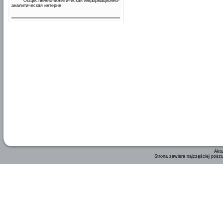
Общественно-политическая информационно-
аналитическая интерне
Aktu
Strona zawiera najczęściej posz