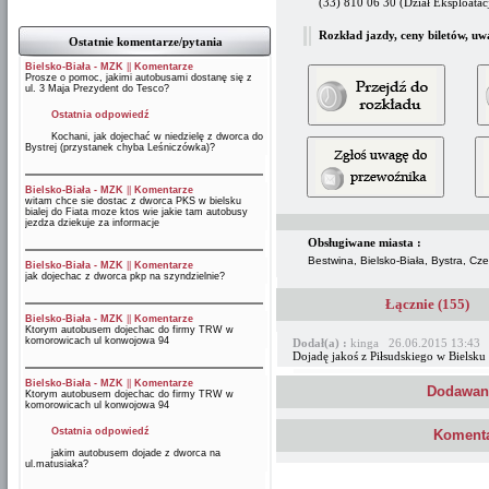
(33) 810 06 30 (Dział Eksploatacj
Rozkład jazdy, ceny biletów, uw
Ostatnie komentarze/pytania
Bielsko-Biała - MZK
||
Komentarze
Prosze o pomoc, jakimi autobusami dostanę się z
ul. 3 Maja Prezydent do Tesco?
Ostatnia odpowiedź
Kochani, jak dojechać w niedzielę z dworca do
Bystrej (przystanek chyba Leśniczówka)?
Bielsko-Biała - MZK
||
Komentarze
witam chce sie dostac z dworca PKS w bielsku
bialej do Fiata moze ktos wie jakie tam autobusy
jezdza dziekuje za informacje
Obsługiwane miasta :
Bestwina, Bielsko-Biała, Bystra, C
Bielsko-Biała - MZK
||
Komentarze
jak dojechac z dworca pkp na szyndzielnie?
Łącznie (155)
Bielsko-Biała - MZK
||
Komentarze
Ktorym autobusem dojechac do firmy TRW w
komorowicach ul konwojowa 94
Dodał(a) :
kinga 26.06.2015 13:43
Dojadę jakoś z Piłsudskiego w Bielsku
Bielsko-Biała - MZK
||
Komentarze
Dodawani
Ktorym autobusem dojechac do firmy TRW w
komorowicach ul konwojowa 94
Ostatnia odpowiedź
Komenta
jakim autobusem dojade z dworca na
ul.matusiaka?