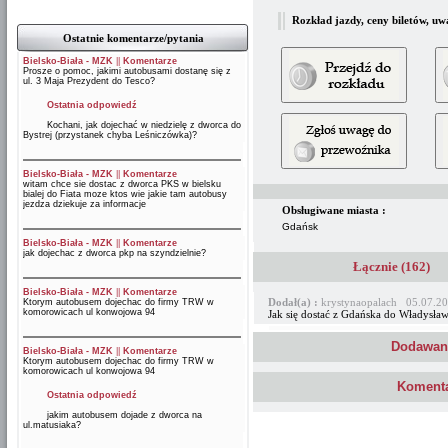
Rozkład jazdy, ceny biletów, uw
Ostatnie komentarze/pytania
Bielsko-Biała - MZK
||
Komentarze
Prosze o pomoc, jakimi autobusami dostanę się z
ul. 3 Maja Prezydent do Tesco?
Ostatnia odpowiedź
Kochani, jak dojechać w niedzielę z dworca do
Bystrej (przystanek chyba Leśniczówka)?
Bielsko-Biała - MZK
||
Komentarze
witam chce sie dostac z dworca PKS w bielsku
bialej do Fiata moze ktos wie jakie tam autobusy
jezdza dziekuje za informacje
Obsługiwane miasta :
Gdańsk
Bielsko-Biała - MZK
||
Komentarze
jak dojechac z dworca pkp na szyndzielnie?
Łącznie (162)
Bielsko-Biała - MZK
||
Komentarze
Dodał(a) :
krystynaopalach 05.07.20
Ktorym autobusem dojechac do firmy TRW w
komorowicach ul konwojowa 94
Jak się dostać z Gdańska do Władysła
Dodawani
Bielsko-Biała - MZK
||
Komentarze
Ktorym autobusem dojechac do firmy TRW w
komorowicach ul konwojowa 94
Komenta
Ostatnia odpowiedź
jakim autobusem dojade z dworca na
ul.matusiaka?