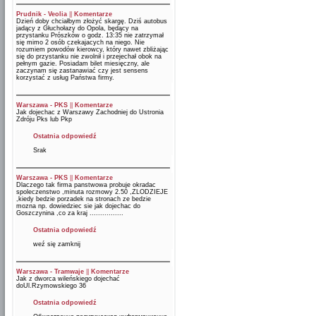
Prudnik - Veolia
||
Komentarze
Dzień doby chciałbym złożyć skargę. Dziś autobus
jadący z Głuchołazy do Opola, będący na
przystanku Prószków o godz. 13:35 nie zatrzymał
się mimo 2 osób czekajacych na niego. Nie
rozumiem powodów kierowcy, który nawet zbliżając
się do przystanku nie zwolnił i przejechał obok na
pełnym gazie. Posiadam bilet miesięczny, ale
zaczynam się zastanawiać czy jest sensens
korzystać z usług Państwa firmy.
Warszawa - PKS
||
Komentarze
Jak dojechac z Warszawy Zachodniej do Ustronia
Zdróju Pks lub Pkp
Ostatnia odpowiedź
Srak
Warszawa - PKS
||
Komentarze
Dlaczego tak firma panstwowa probuje okradac
spoleczenstwo ,minuta rozmowy 2.50 ,ZLODZIEJE
,kiedy bedzie porzadek na stronach ze bedzie
mozna np. dowiedziec sie jak dojechac do
Goszczynina ,co za kraj ................
Ostatnia odpowiedź
weź się zamknij
Warszawa - Tramwaje
||
Komentarze
Jak z dworca wileńskiego dojechać
doUl.Rzymowskiego 36
Ostatnia odpowiedź