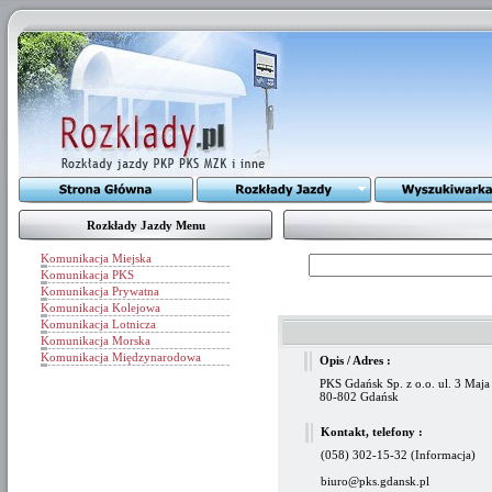
Rozkłady Jazdy Menu
Komunikacja Miejska
Komunikacja PKS
Komunikacja Prywatna
Komunikacja Kolejowa
Komunikacja Lotnicza
Komunikacja Morska
Komunikacja Międzynarodowa
Opis / Adres :
PKS Gdańsk Sp. z o.o. ul. 3 Maja
80-802 Gdańsk
Kontakt, telefony :
(058) 302-15-32 (Informacja)
biuro@pks.gdansk.pl