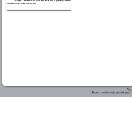
Общественно-политическая информационно-
аналитическая интерне
Aktu
Strona zawiera najczęściej posz