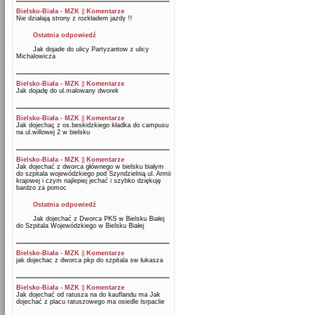
Bielsko-Biała - MZK
||
Komentarze
Nie działają strony z rozkładem jazdy !!
Ostatnia odpowiedź
Jak dojade do ulicy Partyzantow z ulicy
Michalowicza
Bielsko-Biała - MZK
||
Komentarze
Jak dojadę do ul.malowany dworek
Bielsko-Biała - MZK
||
Komentarze
Jak dojechaç z os.beskidzkiego kładka do campusu
na ul.willowej 2 w bielsku
Bielsko-Biała - MZK
||
Komentarze
Jak dojechać z dworca głównego w bielsku białym
do szpitala wojewódzkiego pod Szyndzielnią ul. Armii
krajowej i czym najlepiej jechać i szybko dziękuję
bardzo za pomoc
Ostatnia odpowiedź
Jak dojechać z Dworca PKS w Bielsku Białej
do Szpitala Wojewódzkiego w Bielsku Białej
Bielsko-Biała - MZK
||
Komentarze
jak dojechac z dworca pkp do szpitala sw łukasza
Bielsko-Biała - MZK
||
Komentarze
Jak dojechać od ratusza na do kauflandu ma Jak
dojechać z placu ratuszowego ma osiedle lsrpaclie