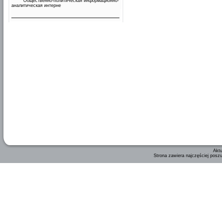
Общественно-политическая информационно-
аналитическая интерне
Aktu
Strona zawiera najczęściej posz