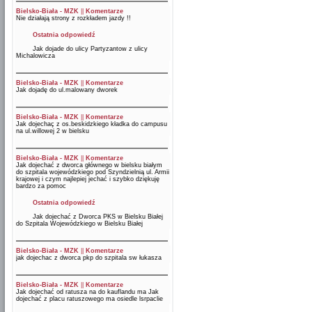
Bielsko-Biała - MZK
||
Komentarze
Nie działają strony z rozkładem jazdy !!
Ostatnia odpowiedź
Jak dojade do ulicy Partyzantow z ulicy
Michalowicza
Bielsko-Biała - MZK
||
Komentarze
Jak dojadę do ul.malowany dworek
Bielsko-Biała - MZK
||
Komentarze
Jak dojechaç z os.beskidzkiego kładka do campusu
na ul.willowej 2 w bielsku
Bielsko-Biała - MZK
||
Komentarze
Jak dojechać z dworca głównego w bielsku białym
do szpitala wojewódzkiego pod Szyndzielnią ul. Armii
krajowej i czym najlepiej jechać i szybko dziękuję
bardzo za pomoc
Ostatnia odpowiedź
Jak dojechać z Dworca PKS w Bielsku Białej
do Szpitala Wojewódzkiego w Bielsku Białej
Bielsko-Biała - MZK
||
Komentarze
jak dojechac z dworca pkp do szpitala sw łukasza
Bielsko-Biała - MZK
||
Komentarze
Jak dojechać od ratusza na do kauflandu ma Jak
dojechać z placu ratuszowego ma osiedle lsrpaclie