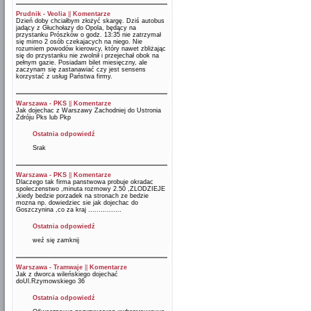
Prudnik - Veolia
||
Komentarze
Dzień doby chciałbym złożyć skargę. Dziś autobus
jadący z Głuchołazy do Opola, będący na
przystanku Prószków o godz. 13:35 nie zatrzymał
się mimo 2 osób czekajacych na niego. Nie
rozumiem powodów kierowcy, który nawet zbliżając
się do przystanku nie zwolnił i przejechał obok na
pełnym gazie. Posiadam bilet miesięczny, ale
zaczynam się zastanawiać czy jest sensens
korzystać z usług Państwa firmy.
Warszawa - PKS
||
Komentarze
Jak dojechac z Warszawy Zachodniej do Ustronia
Zdróju Pks lub Pkp
Ostatnia odpowiedź
Srak
Warszawa - PKS
||
Komentarze
Dlaczego tak firma panstwowa probuje okradac
spoleczenstwo ,minuta rozmowy 2.50 ,ZLODZIEJE
,kiedy bedzie porzadek na stronach ze bedzie
mozna np. dowiedziec sie jak dojechac do
Goszczynina ,co za kraj ................
Ostatnia odpowiedź
weź się zamknij
Warszawa - Tramwaje
||
Komentarze
Jak z dworca wileńskiego dojechać
doUl.Rzymowskiego 36
Ostatnia odpowiedź