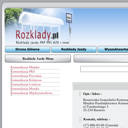
Rozkłady Jazdy Menu
Komunikacja Miejska
Komunikacja PKS
Komunikacja Prywatna
Komunikacja Kolejowa
Komunikacja Lotnicza
Komunikacja Morska
Komunikacja Międzynarodowa
Opis / Adres :
Rzeszowska Gospodarka Komunaln
Miejskie Przedsiębiorstwo Komun
ul.Trembeckiego 3
35-234 Rzeszów
Kontakt, telefony :
(17) 866-03-00 (Centrala)