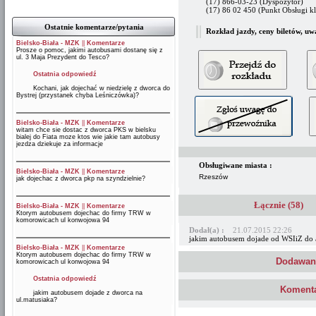
(17) 866-03-23 (Dyspozytor)
(17) 86 02 450 (Punkt Obsługi kl
Ostatnie komentarze/pytania
Rozkład jazdy, ceny biletów, uw
Bielsko-Biała - MZK
||
Komentarze
Prosze o pomoc, jakimi autobusami dostanę się z
ul. 3 Maja Prezydent do Tesco?
Ostatnia odpowiedź
Kochani, jak dojechać w niedzielę z dworca do
Bystrej (przystanek chyba Leśniczówka)?
Bielsko-Biała - MZK
||
Komentarze
witam chce sie dostac z dworca PKS w bielsku
bialej do Fiata moze ktos wie jakie tam autobusy
jezdza dziekuje za informacje
Obsługiwane miasta :
Bielsko-Biała - MZK
||
Komentarze
Rzeszów
jak dojechac z dworca pkp na szyndzielnie?
Łącznie (58)
Bielsko-Biała - MZK
||
Komentarze
Ktorym autobusem dojechac do firmy TRW w
komorowicach ul konwojowa 94
Dodał(a) :
21.07.2015 22:26
jakim autobusem dojade od WSIiZ do 
Bielsko-Biała - MZK
||
Komentarze
Ktorym autobusem dojechac do firmy TRW w
Dodawani
komorowicach ul konwojowa 94
Ostatnia odpowiedź
Komenta
jakim autobusem dojade z dworca na
ul.matusiaka?