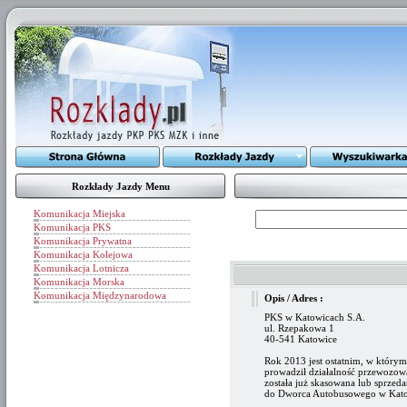
Rozkłady Jazdy Menu
Komunikacja Miejska
Komunikacja PKS
Komunikacja Prywatna
Komunikacja Kolejowa
Komunikacja Lotnicza
Komunikacja Morska
Komunikacja Międzynarodowa
Opis / Adres :
PKS w Katowicach S.A.
ul. Rzepakowa 1
40-541 Katowice
Rok 2013 jest ostatnim, w który
prowadził działalność przewozow
została już skasowana lub sprzed
do Dworca Autobusowego w Kato