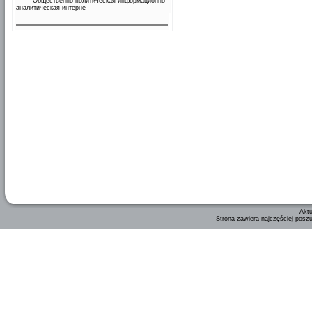
Общественно-политическая информационно-
аналитическая интерне
Aktu
Strona zawiera najczęściej posz