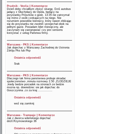
Prudnik - Veolia
||
Komentarze
Dzień doby chciałbym złożyć skargę. Dziś autobus
jadący z Głuchołazy do Opola, będący na
przystanku Prószków o godz. 13:35 nie zatrzymał
się mimo 2 osób czekajacych na niego. Nie
rozumiem powodów kierowcy, który nawet zbliżając
się do przystanku nie zwolnił i przejechał obok na
pełnym gazie. Posiadam bilet miesięczny, ale
zaczynam się zastanawiać czy jest sensens
korzystać z usług Państwa firmy.
Warszawa - PKS
||
Komentarze
Jak dojechac z Warszawy Zachodniej do Ustronia
Zdróju Pks lub Pkp
Ostatnia odpowiedź
Srak
Warszawa - PKS
||
Komentarze
Dlaczego tak firma panstwowa probuje okradac
spoleczenstwo ,minuta rozmowy 2.50 ,ZLODZIEJE
,kiedy bedzie porzadek na stronach ze bedzie
mozna np. dowiedziec sie jak dojechac do
Goszczynina ,co za kraj ................
Ostatnia odpowiedź
weź się zamknij
Warszawa - Tramwaje
||
Komentarze
Jak z dworca wileńskiego dojechać
doUl.Rzymowskiego 36
Ostatnia odpowiedź