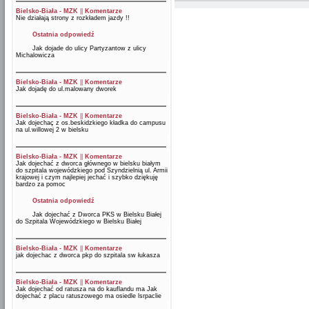
Bielsko-Biała - MZK
||
Komentarze
Nie działają strony z rozkładem jazdy !!
Ostatnia odpowiedź
Jak dojade do ulicy Partyzantow z ulicy
Michalowicza
Bielsko-Biała - MZK
||
Komentarze
Jak dojadę do ul.malowany dworek
Bielsko-Biała - MZK
||
Komentarze
Jak dojechaç z os.beskidzkiego kładka do campusu
na ul.willowej 2 w bielsku
Bielsko-Biała - MZK
||
Komentarze
Jak dojechać z dworca głównego w bielsku białym
do szpitala wojewódzkiego pod Szyndzielnią ul. Armii
krajowej i czym najlepiej jechać i szybko dziękuję
bardzo za pomoc
Ostatnia odpowiedź
Jak dojechać z Dworca PKS w Bielsku Białej
do Szpitala Wojewódzkiego w Bielsku Białej
Bielsko-Biała - MZK
||
Komentarze
jak dojechac z dworca pkp do szpitala sw łukasza
Bielsko-Biała - MZK
||
Komentarze
Jak dojechać od ratusza na do kauflandu ma Jak
dojechać z placu ratuszowego ma osiedle lsrpaclie