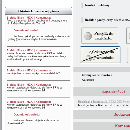
Kontakt, telefony :
Ostatnie komentarze/pytania
Bielsko-Biała - MZK
||
Komentarze
Rozkład jazdy, ceny biletów, uw
Prosze o pomoc, jakimi autobusami dostanę się z
ul. 3 Maja Prezydent do Tesco?
Ostatnia odpowiedź
Kochani, jak dojechać w niedzielę z dworca do
Bystrej (przystanek chyba Leśniczówka)?
Bielsko-Biała - MZK
||
Komentarze
witam chce sie dostac z dworca PKS w bielsku
bialej do Fiata moze ktos wie jakie tam autobusy
jezdza dziekuje za informacje
Bielsko-Biała - MZK
||
Komentarze
jak dojechac z dworca pkp na szyndzielnie?
Obsługiwane miasta :
Katowice
Bielsko-Biała - MZK
||
Komentarze
Ktorym autobusem dojechac do firmy TRW w
komorowicach ul konwojowa 94
Łącznie (460)
Dodał(a) :
kamilczyk1993.1993@onet
Bielsko-Biała - MZK
||
Komentarze
Ktorym autobusem dojechac do firmy TRW w
Jak dojechac z Katowic do Bieruń-Sta
komorowicach ul konwojowa 94
Dodawani
Ostatnia odpowiedź
jakim autobusem dojade z dworca na
ul.matusiaka?
Komenta