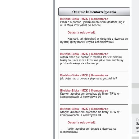
Ostatnie komentarze/pytania
Bielsko-Biała - MZK
||
Komentarze
Prosze o pomoc, jakimi autobusami dostanę się z
ul. 3 Maja Prezydent do Tesco?
Ostatnia odpowiedź
Kochani, jak dojechać w niedzielę z dworca do
Bystrej (przystanek chyba Leśniczówka)?
Bielsko-Biała - MZK
||
Komentarze
witam chce sie dostac z dworca PKS w bielsku
bialej do Fiata moze ktos wie jakie tam autobusy
jezdza dziekuje za informacje
Bielsko-Biała - MZK
||
Komentarze
jak dojechac z dworca pkp na szyndzielnie?
Bielsko-Biała - MZK
||
Komentarze
Ktorym autobusem dojechac do firmy TRW w
komorowicach ul konwojowa 94
Bielsko-Biała - MZK
||
Komentarze
Ktorym autobusem dojechac do firmy TRW w
komorowicach ul konwojowa 94
D
Ostatnia odpowiedź
Sz
go
jakim autobusem dojade z dworca na
Je
ul.matusiaka?