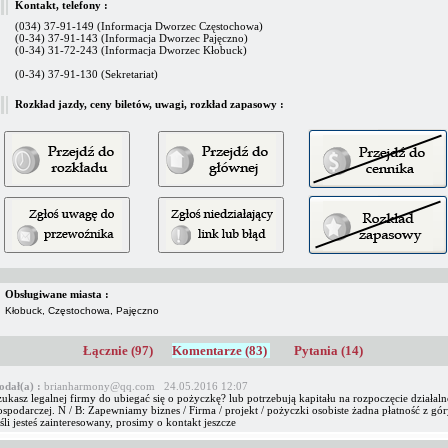
Kontakt, telefony :
(034) 37-91-149 (Informacja Dworzec Częstochowa)
(0-34) 37-91-143 (Informacja Dworzec Pajęczno)
(0-34) 31-72-243 (Informacja Dworzec Kłobuck)
(0-34) 37-91-130 (Sekretariat)
Rozkład jazdy, ceny biletów, uwagi, rozkład zapasowy :
Obsługiwane miasta :
Kłobuck, Częstochowa, Pajęczno
Łącznie (97)
Komentarze (83)
Pytania (14)
odał(a) :
brianharmony@qq.com 24.05.2016 12:07
ukasz legalnej firmy do ubiegać się o pożyczkę? lub potrzebują kapitału na rozpoczęcie działaln
spodarczej. N / B: Zapewniamy biznes / Firma / projekt / pożyczki osobiste żadna płatność z gór
śli jesteś zainteresowany, prosimy o kontakt jeszcze