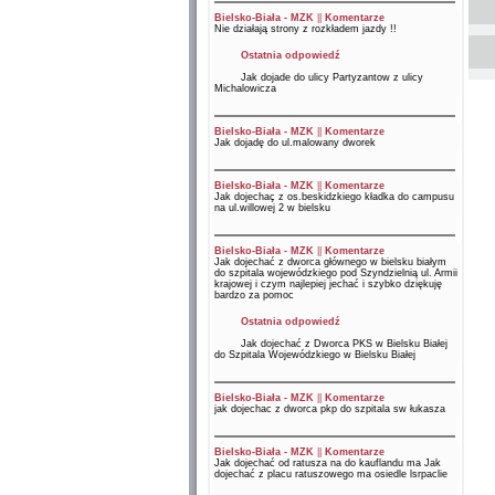
Bielsko-Biała - MZK
||
Komentarze
Nie działają strony z rozkładem jazdy !!
Ostatnia odpowiedź
Jak dojade do ulicy Partyzantow z ulicy
Michalowicza
Bielsko-Biała - MZK
||
Komentarze
Jak dojadę do ul.malowany dworek
Bielsko-Biała - MZK
||
Komentarze
Jak dojechaç z os.beskidzkiego kładka do campusu
na ul.willowej 2 w bielsku
Bielsko-Biała - MZK
||
Komentarze
Jak dojechać z dworca głównego w bielsku białym
do szpitala wojewódzkiego pod Szyndzielnią ul. Armii
krajowej i czym najlepiej jechać i szybko dziękuję
bardzo za pomoc
Ostatnia odpowiedź
Jak dojechać z Dworca PKS w Bielsku Białej
do Szpitala Wojewódzkiego w Bielsku Białej
Bielsko-Biała - MZK
||
Komentarze
jak dojechac z dworca pkp do szpitala sw łukasza
Bielsko-Biała - MZK
||
Komentarze
Jak dojechać od ratusza na do kauflandu ma Jak
dojechać z placu ratuszowego ma osiedle lsrpaclie