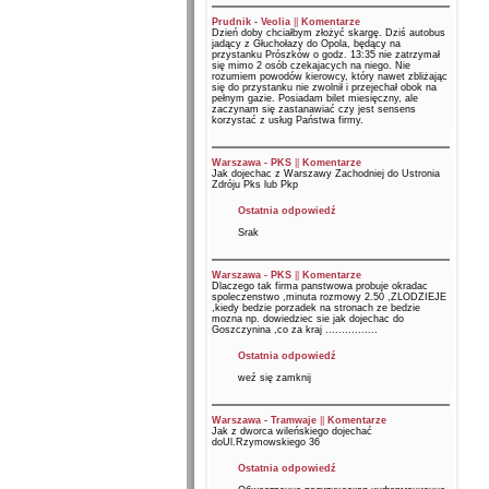
Prudnik - Veolia
||
Komentarze
Dzień doby chciałbym złożyć skargę. Dziś autobus
jadący z Głuchołazy do Opola, będący na
przystanku Prószków o godz. 13:35 nie zatrzymał
się mimo 2 osób czekajacych na niego. Nie
rozumiem powodów kierowcy, który nawet zbliżając
się do przystanku nie zwolnił i przejechał obok na
pełnym gazie. Posiadam bilet miesięczny, ale
zaczynam się zastanawiać czy jest sensens
korzystać z usług Państwa firmy.
Warszawa - PKS
||
Komentarze
Jak dojechac z Warszawy Zachodniej do Ustronia
Zdróju Pks lub Pkp
Ostatnia odpowiedź
Srak
Warszawa - PKS
||
Komentarze
Dlaczego tak firma panstwowa probuje okradac
spoleczenstwo ,minuta rozmowy 2.50 ,ZLODZIEJE
,kiedy bedzie porzadek na stronach ze bedzie
mozna np. dowiedziec sie jak dojechac do
Goszczynina ,co za kraj ................
Ostatnia odpowiedź
weź się zamknij
Warszawa - Tramwaje
||
Komentarze
Jak z dworca wileńskiego dojechać
doUl.Rzymowskiego 36
Ostatnia odpowiedź