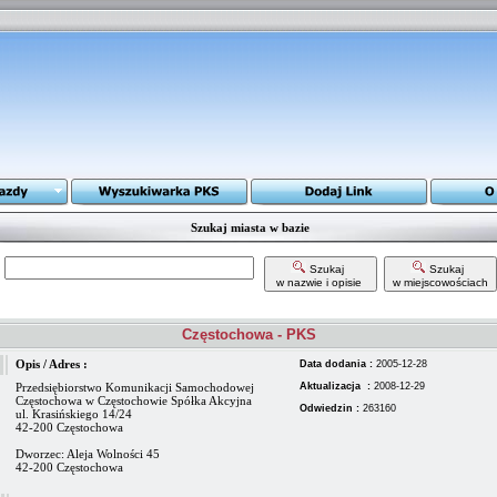
Szukaj miasta w bazie
Szukaj
Szukaj
w nazwie i opisie
w miejscowościach
Częstochowa - PKS
Opis / Adres :
Data dodania :
2005-12-28
Przedsiębiorstwo Komunikacji Samochodowej
Aktualizacja :
2008-12-29
Częstochowa w Częstochowie Spółka Akcyjna
Odwiedzin :
263160
ul. Krasińskiego 14/24
42-200 Częstochowa
Dworzec: Aleja Wolności 45
42-200 Częstochowa