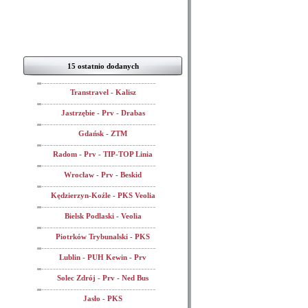
15 ostatnio dodanych
Transtravel - Kalisz
Jastrzębie - Prv - Drabas
Gdańsk - ZTM
Radom - Prv - TIP-TOP Linia
Wrocław - Prv - Beskid
Kędzierzyn-Koźle - PKS Veolia
Bielsk Podlaski - Veolia
Piotrków Trybunalski - PKS
Lublin - PUH Kewin - Prv
Solec Zdrój - Prv - Ned Bus
Jasło - PKS