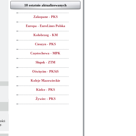
10 ostatnio aktualizowanych
Zakopane - PKS
Europa - EuroLines Polska
Kołobrzeg - KM
Cieszyn - PKS
Częstochowa - MPK
Słupsk - ZTM
Oświęcim - PKSiS
Koleje Mazowieckie
Kielce - PKS
Żywiec - PKS
ości
y.