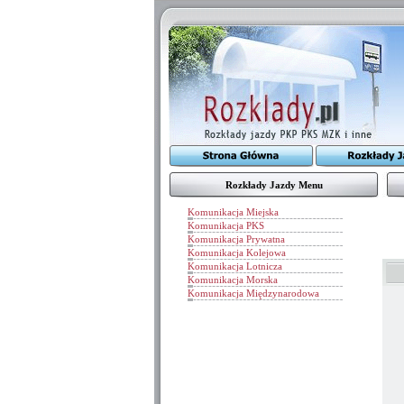
Rozkłady Jazdy Menu
Komunikacja Miejska
Komunikacja PKS
Komunikacja Prywatna
Komunikacja Kolejowa
Komunikacja Lotnicza
Komunikacja Morska
Komunikacja Międzynarodowa