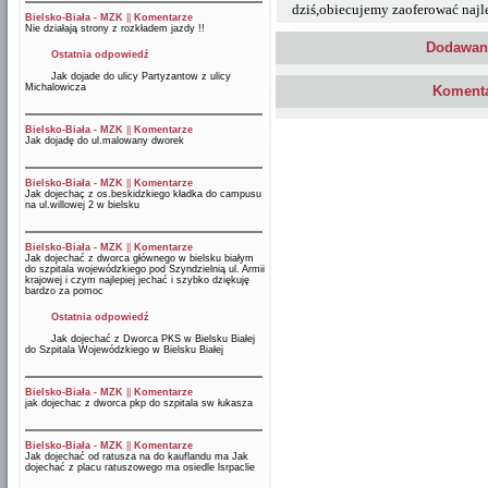
dziś,obiecujemy zaoferować najl
Bielsko-Biała - MZK
||
Komentarze
Nie działają strony z rozkładem jazdy !!
Dodawani
Ostatnia odpowiedź
Jak dojade do ulicy Partyzantow z ulicy
Michalowicza
Komenta
Bielsko-Biała - MZK
||
Komentarze
Jak dojadę do ul.malowany dworek
Bielsko-Biała - MZK
||
Komentarze
Jak dojechaç z os.beskidzkiego kładka do campusu
na ul.willowej 2 w bielsku
Bielsko-Biała - MZK
||
Komentarze
Jak dojechać z dworca głównego w bielsku białym
do szpitala wojewódzkiego pod Szyndzielnią ul. Armii
krajowej i czym najlepiej jechać i szybko dziękuję
bardzo za pomoc
Ostatnia odpowiedź
Jak dojechać z Dworca PKS w Bielsku Białej
do Szpitala Wojewódzkiego w Bielsku Białej
Bielsko-Biała - MZK
||
Komentarze
jak dojechac z dworca pkp do szpitala sw łukasza
Bielsko-Biała - MZK
||
Komentarze
Jak dojechać od ratusza na do kauflandu ma Jak
dojechać z placu ratuszowego ma osiedle lsrpaclie