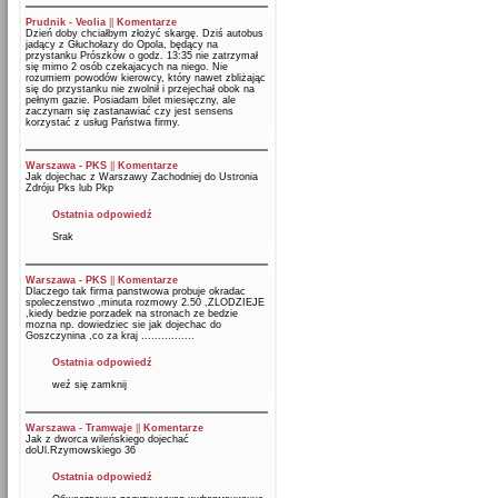
Prudnik - Veolia
||
Komentarze
Dzień doby chciałbym złożyć skargę. Dziś autobus
jadący z Głuchołazy do Opola, będący na
przystanku Prószków o godz. 13:35 nie zatrzymał
się mimo 2 osób czekajacych na niego. Nie
rozumiem powodów kierowcy, który nawet zbliżając
się do przystanku nie zwolnił i przejechał obok na
pełnym gazie. Posiadam bilet miesięczny, ale
zaczynam się zastanawiać czy jest sensens
korzystać z usług Państwa firmy.
Warszawa - PKS
||
Komentarze
Jak dojechac z Warszawy Zachodniej do Ustronia
Zdróju Pks lub Pkp
Ostatnia odpowiedź
Srak
Warszawa - PKS
||
Komentarze
Dlaczego tak firma panstwowa probuje okradac
spoleczenstwo ,minuta rozmowy 2.50 ,ZLODZIEJE
,kiedy bedzie porzadek na stronach ze bedzie
mozna np. dowiedziec sie jak dojechac do
Goszczynina ,co za kraj ................
Ostatnia odpowiedź
weź się zamknij
Warszawa - Tramwaje
||
Komentarze
Jak z dworca wileńskiego dojechać
doUl.Rzymowskiego 36
Ostatnia odpowiedź