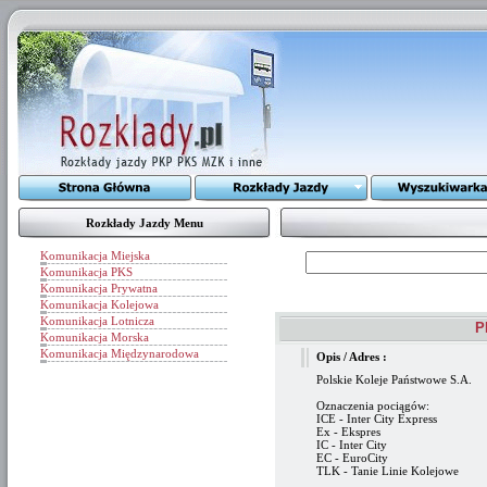
Rozkłady Jazdy Menu
Komunikacja Miejska
Komunikacja PKS
Komunikacja Prywatna
Komunikacja Kolejowa
Komunikacja Lotnicza
P
Komunikacja Morska
Komunikacja Międzynarodowa
Opis / Adres :
Polskie Koleje Państwowe S.A.
Oznaczenia pociągów:
ICE - Inter City Express
Ex - Ekspres
IC - Inter City
EC - EuroCity
TLK - Tanie Linie Kolejowe