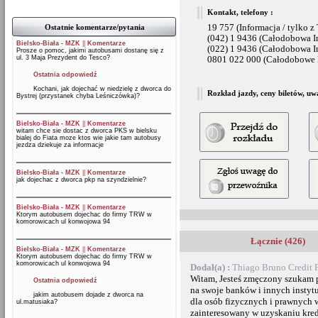
Kontakt, telefony :
Ostatnie komentarze/pytania
19 757 (Informacja / tylko z
(042) 1 9436 (Całodobowa I
Bielsko-Biała - MZK
||
Komentarze
(022) 1 9436 (Całodobowa I
Prosze o pomoc, jakimi autobusami dostanę się z
ul. 3 Maja Prezydent do Tesco?
0801 022 000 (Całodobowe B
Ostatnia odpowiedź
Kochani, jak dojechać w niedzielę z dworca do
Rozkład jazdy, ceny biletów, uw
Bystrej (przystanek chyba Leśniczówka)?
Bielsko-Biała - MZK
||
Komentarze
witam chce sie dostac z dworca PKS w bielsku
bialej do Fiata moze ktos wie jakie tam autobusy
jezdza dziekuje za informacje
Bielsko-Biała - MZK
||
Komentarze
jak dojechac z dworca pkp na szyndzielnie?
Bielsko-Biała - MZK
||
Komentarze
Ktorym autobusem dojechac do firmy TRW w
komorowicach ul konwojowa 94
Łącznie (426)
Bielsko-Biała - MZK
||
Komentarze
Ktorym autobusem dojechac do firmy TRW w
komorowicach ul konwojowa 94
Dodał(a) :
Thiago Bruno Credit 
Witam, Jesteś zmęczony szukam p
Ostatnia odpowiedź
na swoje banków i innych instyt
jakim autobusem dojade z dworca na
dla osób fizycznych i prawnych w
ul.matusiaka?
zainteresowany w uzyskaniu kred