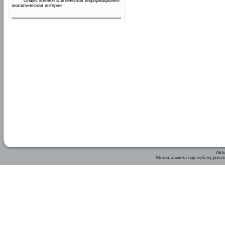
Общественно-политическая информационно-
аналитическая интерне
Aktu
Strona zawiera najczęściej posz