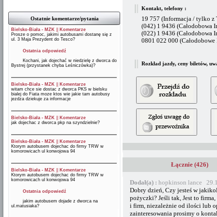
Kontakt, telefony :
Ostatnie komentarze/pytania
19 757 (Informacja / tylko z
(042) 1 9436 (Całodobowa I
Bielsko-Biała - MZK
||
Komentarze
(022) 1 9436 (Całodobowa I
Prosze o pomoc, jakimi autobusami dostanę się z
ul. 3 Maja Prezydent do Tesco?
0801 022 000 (Całodobowe B
Ostatnia odpowiedź
Kochani, jak dojechać w niedzielę z dworca do
Rozkład jazdy, ceny biletów, uw
Bystrej (przystanek chyba Leśniczówka)?
Bielsko-Biała - MZK
||
Komentarze
witam chce sie dostac z dworca PKS w bielsku
bialej do Fiata moze ktos wie jakie tam autobusy
jezdza dziekuje za informacje
Bielsko-Biała - MZK
||
Komentarze
jak dojechac z dworca pkp na szyndzielnie?
Bielsko-Biała - MZK
||
Komentarze
Ktorym autobusem dojechac do firmy TRW w
komorowicach ul konwojowa 94
Łącznie (426)
Bielsko-Biała - MZK
||
Komentarze
Ktorym autobusem dojechac do firmy TRW w
komorowicach ul konwojowa 94
Dodał(a) :
hopkinson lance 29.
Dobry dzień, Czy jesteś w jakiko
Ostatnia odpowiedź
pożyczki? Jeśli tak, Jest to firma
jakim autobusem dojade z dworca na
i firm, niezależnie od ilości lub
ul.matusiaka?
zainteresowania prosimy o konta