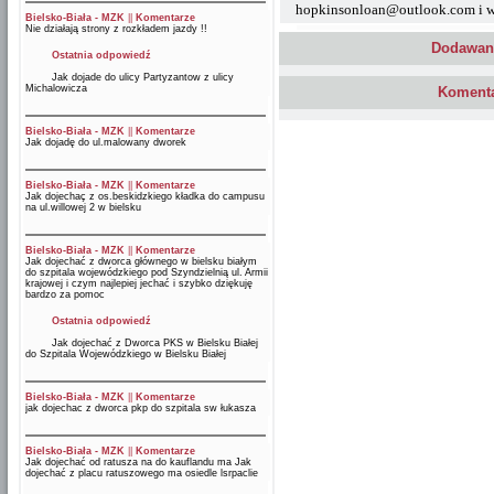
hopkinsonloan@outlook.com i wy
Bielsko-Biała - MZK
||
Komentarze
Nie działają strony z rozkładem jazdy !!
Dodawani
Ostatnia odpowiedź
Jak dojade do ulicy Partyzantow z ulicy
Michalowicza
Komenta
Bielsko-Biała - MZK
||
Komentarze
Jak dojadę do ul.malowany dworek
Bielsko-Biała - MZK
||
Komentarze
Jak dojechaç z os.beskidzkiego kładka do campusu
na ul.willowej 2 w bielsku
Bielsko-Biała - MZK
||
Komentarze
Jak dojechać z dworca głównego w bielsku białym
do szpitala wojewódzkiego pod Szyndzielnią ul. Armii
krajowej i czym najlepiej jechać i szybko dziękuję
bardzo za pomoc
Ostatnia odpowiedź
Jak dojechać z Dworca PKS w Bielsku Białej
do Szpitala Wojewódzkiego w Bielsku Białej
Bielsko-Biała - MZK
||
Komentarze
jak dojechac z dworca pkp do szpitala sw łukasza
Bielsko-Biała - MZK
||
Komentarze
Jak dojechać od ratusza na do kauflandu ma Jak
dojechać z placu ratuszowego ma osiedle lsrpaclie