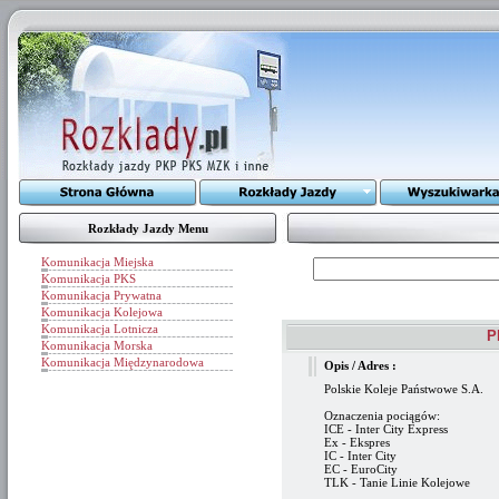
Rozkłady Jazdy Menu
Komunikacja Miejska
Komunikacja PKS
Komunikacja Prywatna
Komunikacja Kolejowa
Komunikacja Lotnicza
P
Komunikacja Morska
Komunikacja Międzynarodowa
Opis / Adres :
Polskie Koleje Państwowe S.A.
Oznaczenia pociągów:
ICE - Inter City Express
Ex - Ekspres
IC - Inter City
EC - EuroCity
TLK - Tanie Linie Kolejowe