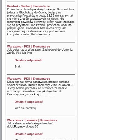
Prudnik - Veolia
||
Komentarze
Dzień doby chciałbym złożyć skargę. Dziś autobus
jadący z Głuchołazy do Opola, będący na
przystanku Prószków o godz. 13:35 nie zatrzymał
się mimo 2 osób czekajacych na niego. Nie
rozumiem powodów kierowcy, który nawet zbliżając
się do przystanku nie zwolnił i przejechał obok na
pełnym gazie. Posiadam bilet miesięczny, ale
zaczynam się zastanawiać czy jest sensens
korzystać z usług Państwa firmy.
Warszawa - PKS
||
Komentarze
Jak dojechac z Warszawy Zachodniej do Ustronia
Zdróju Pks lub Pkp
Ostatnia odpowiedź
Srak
Warszawa - PKS
||
Komentarze
Dlaczego tak firma panstwowa probuje okradac
spoleczenstwo ,minuta rozmowy 2.50 ,ZLODZIEJE
,kiedy bedzie porzadek na stronach ze bedzie
mozna np. dowiedziec sie jak dojechac do
Goszczynina ,co za kraj ................
Ostatnia odpowiedź
weź się zamknij
Warszawa - Tramwaje
||
Komentarze
Jak z dworca wileńskiego dojechać
doUl.Rzymowskiego 36
Ostatnia odpowiedź