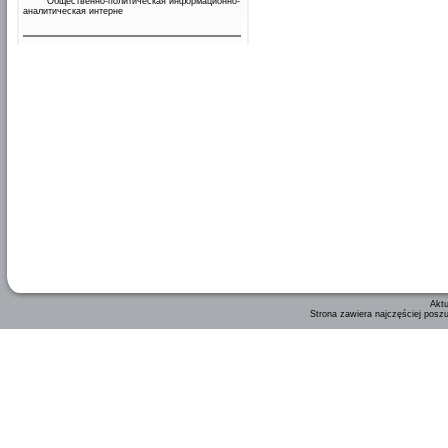
Общественно-политическая информационно-
аналитическая интерне
Aktu
Strona zawiera najczęściej posz