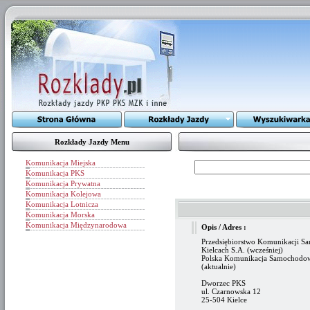
Rozkłady Jazdy Menu
Komunikacja Miejska
Komunikacja PKS
Komunikacja Prywatna
Komunikacja Kolejowa
Komunikacja Lotnicza
Komunikacja Morska
Komunikacja Międzynarodowa
Opis / Adres :
Przedsiębiorstwo Komunikacji 
Kielcach S.A. (wcześniej)
Polska Komunikacja Samochodowa
(aktualnie)
Dworzec PKS
ul. Czarnowska 12
25-504 Kielce