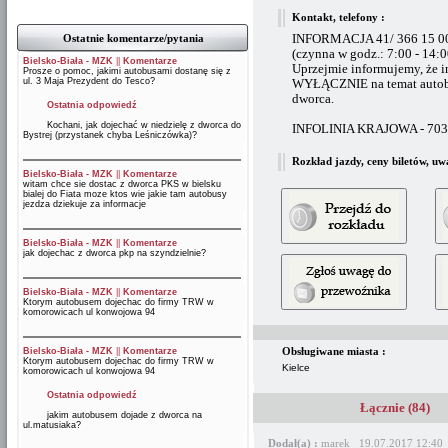
Kontakt, telefony :
Ostatnie komentarze/pytania
INFORMACJA 41/ 366 15 0
(czynna w godz.: 7:00 - 14:
Bielsko-Biała - MZK
||
Komentarze
Uprzejmie informujemy, że i
Prosze o pomoc, jakimi autobusami dostanę się z
ul. 3 Maja Prezydent do Tesco?
WYŁĄCZNIE na temat autobu
dworca.
Ostatnia odpowiedź
Kochani, jak dojechać w niedzielę z dworca do
INFOLINIA KRAJOWA - 703 
Bystrej (przystanek chyba Leśniczówka)?
Rozkład jazdy, ceny biletów, uw
Bielsko-Biała - MZK
||
Komentarze
witam chce sie dostac z dworca PKS w bielsku
bialej do Fiata moze ktos wie jakie tam autobusy
jezdza dziekuje za informacje
Bielsko-Biała - MZK
||
Komentarze
jak dojechac z dworca pkp na szyndzielnie?
Bielsko-Biała - MZK
||
Komentarze
Ktorym autobusem dojechac do firmy TRW w
komorowicach ul konwojowa 94
Obsługiwane miasta :
Bielsko-Biała - MZK
||
Komentarze
Ktorym autobusem dojechac do firmy TRW w
Kielce
komorowicach ul konwojowa 94
Ostatnia odpowiedź
Łącznie (84)
jakim autobusem dojade z dworca na
ul.matusiaka?
Dodał(a) :
marek 19.07.2017 12:40