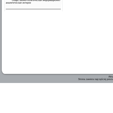
Общественно-политическая информационно-
аналитическая интерне
Aktu
Strona zawiera najczęściej posz