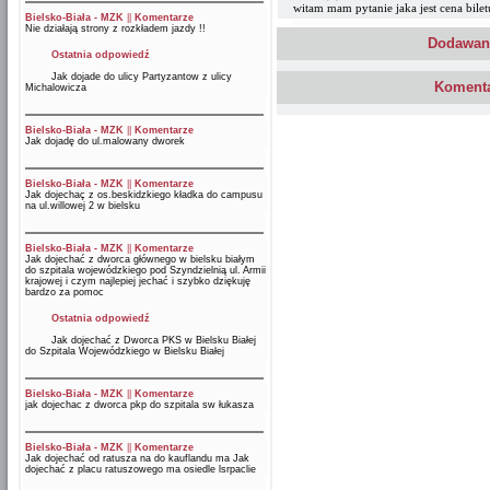
witam mam pytanie jaka jest cena bile
Bielsko-Biała - MZK
||
Komentarze
Nie działają strony z rozkładem jazdy !!
Dodawani
Ostatnia odpowiedź
Jak dojade do ulicy Partyzantow z ulicy
Komenta
Michalowicza
Bielsko-Biała - MZK
||
Komentarze
Jak dojadę do ul.malowany dworek
Bielsko-Biała - MZK
||
Komentarze
Jak dojechaç z os.beskidzkiego kładka do campusu
na ul.willowej 2 w bielsku
Bielsko-Biała - MZK
||
Komentarze
Jak dojechać z dworca głównego w bielsku białym
do szpitala wojewódzkiego pod Szyndzielnią ul. Armii
krajowej i czym najlepiej jechać i szybko dziękuję
bardzo za pomoc
Ostatnia odpowiedź
Jak dojechać z Dworca PKS w Bielsku Białej
do Szpitala Wojewódzkiego w Bielsku Białej
Bielsko-Biała - MZK
||
Komentarze
jak dojechac z dworca pkp do szpitala sw łukasza
Bielsko-Biała - MZK
||
Komentarze
Jak dojechać od ratusza na do kauflandu ma Jak
dojechać z placu ratuszowego ma osiedle lsrpaclie