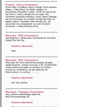
Prudnik - Veolia
||
Komentarze
Dzień doby chciałbym złożyć skargę. Dziś autobus
jadący z Głuchołazy do Opola, będący na
przystanku Prószków o godz. 13:35 nie zatrzymał
się mimo 2 osób czekajacych na niego. Nie
rozumiem powodów kierowcy, który nawet zbliżając
się do przystanku nie zwolnił i przejechał obok na
pełnym gazie. Posiadam bilet miesięczny, ale
zaczynam się zastanawiać czy jest sensens
korzystać z usług Państwa firmy.
Warszawa - PKS
||
Komentarze
Jak dojechac z Warszawy Zachodniej do Ustronia
Zdróju Pks lub Pkp
Ostatnia odpowiedź
Srak
Warszawa - PKS
||
Komentarze
Dlaczego tak firma panstwowa probuje okradac
spoleczenstwo ,minuta rozmowy 2.50 ,ZLODZIEJE
,kiedy bedzie porzadek na stronach ze bedzie
mozna np. dowiedziec sie jak dojechac do
Goszczynina ,co za kraj ................
Ostatnia odpowiedź
weź się zamknij
Warszawa - Tramwaje
||
Komentarze
Jak z dworca wileńskiego dojechać
doUl.Rzymowskiego 36
Ostatnia odpowiedź