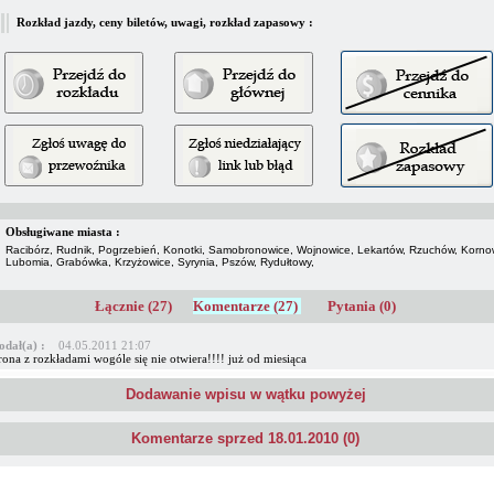
Rozkład jazdy, ceny biletów, uwagi, rozkład zapasowy :
Obsługiwane miasta :
Racibórz, Rudnik, Pogrzebień, Konotki, Samobronowice, Wojnowice, Lekartów, Rzuchów, Korno
Lubomia, Grabówka, Krzyżowice, Syrynia, Pszów, Rydułtowy,
Łącznie (27)
Komentarze (27)
Pytania (0)
odał(a) :
04.05.2011 21:07
rona z rozkładami wogóle się nie otwiera!!!! już od miesiąca
Dodawanie wpisu w wątku powyżej
Komentarze sprzed 18.01.2010 (0)