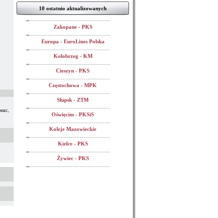
10 ostatnio aktualizowanych
Zakopane - PKS
Europa - EuroLines Polska
Kołobrzeg - KM
Cieszyn - PKS
Częstochowa - MPK
Słupsk - ZTM
wac,
Oświęcim - PKSiS
Koleje Mazowieckie
Kielce - PKS
Żywiec - PKS