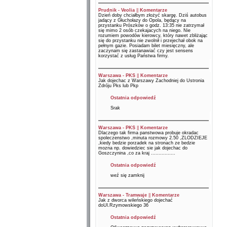
Prudnik - Veolia
||
Komentarze
Dzień doby chciałbym złożyć skargę. Dziś autobus
jadący z Głuchołazy do Opola, będący na
przystanku Prószków o godz. 13:35 nie zatrzymał
się mimo 2 osób czekajacych na niego. Nie
rozumiem powodów kierowcy, który nawet zbliżając
się do przystanku nie zwolnił i przejechał obok na
pełnym gazie. Posiadam bilet miesięczny, ale
zaczynam się zastanawiać czy jest sensens
korzystać z usług Państwa firmy.
Warszawa - PKS
||
Komentarze
Jak dojechac z Warszawy Zachodniej do Ustronia
Zdróju Pks lub Pkp
Ostatnia odpowiedź
Srak
Warszawa - PKS
||
Komentarze
Dlaczego tak firma panstwowa probuje okradac
spoleczenstwo ,minuta rozmowy 2.50 ,ZLODZIEJE
,kiedy bedzie porzadek na stronach ze bedzie
mozna np. dowiedziec sie jak dojechac do
Goszczynina ,co za kraj ................
Ostatnia odpowiedź
weź się zamknij
Warszawa - Tramwaje
||
Komentarze
Jak z dworca wileńskiego dojechać
doUl.Rzymowskiego 36
Ostatnia odpowiedź