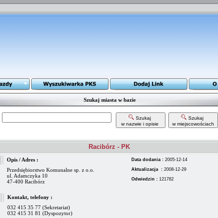
Szukaj miasta w bazie
Szukaj
Szukaj
w nazwie i opisie
w miejscowościach
Racibórz - PK
Opis / Adres :
Data dodania :
2005-12-14
Przedsiębiorstwo Komunalne sp. z o.o.
Aktualizacja :
2008-12-29
ul. Adamczyka 10
Odwiedzin :
121782
47-400 Racibórz
Kontakt, telefony :
032 415 35 77 (Sekretariat)
032 415 31 81 (Dyspozytor)