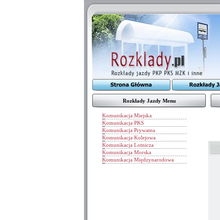
Rozkłady Jazdy Menu
Komunikacja Miejska
Komunikacja PKS
Komunikacja Prywatna
Komunikacja Kolejowa
Komunikacja Lotnicza
Komunikacja Morska
Komunikacja Międzynarodowa