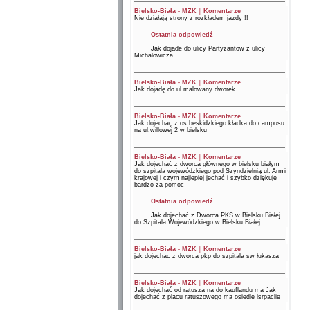
Bielsko-Biała - MZK
||
Komentarze
Nie działają strony z rozkładem jazdy !!
Ostatnia odpowiedź
Jak dojade do ulicy Partyzantow z ulicy
Michalowicza
Bielsko-Biała - MZK
||
Komentarze
Jak dojadę do ul.malowany dworek
Bielsko-Biała - MZK
||
Komentarze
Jak dojechaç z os.beskidzkiego kładka do campusu
na ul.willowej 2 w bielsku
Bielsko-Biała - MZK
||
Komentarze
Jak dojechać z dworca głównego w bielsku białym
do szpitala wojewódzkiego pod Szyndzielnią ul. Armii
krajowej i czym najlepiej jechać i szybko dziękuję
bardzo za pomoc
Ostatnia odpowiedź
Jak dojechać z Dworca PKS w Bielsku Białej
do Szpitala Wojewódzkiego w Bielsku Białej
Bielsko-Biała - MZK
||
Komentarze
jak dojechac z dworca pkp do szpitala sw łukasza
Bielsko-Biała - MZK
||
Komentarze
Jak dojechać od ratusza na do kauflandu ma Jak
dojechać z placu ratuszowego ma osiedle lsrpaclie