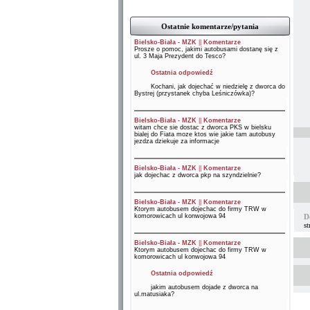
Ostatnie komentarze/pytania
Bielsko-Biała - MZK
||
Komentarze
Prosze o pomoc, jakimi autobusami dostanę się z
ul. 3 Maja Prezydent do Tesco?
Ostatnia odpowiedź
Kochani, jak dojechać w niedzielę z dworca do
Bystrej (przystanek chyba Leśniczówka)?
Bielsko-Biała - MZK
||
Komentarze
witam chce sie dostac z dworca PKS w bielsku
bialej do Fiata moze ktos wie jakie tam autobusy
jezdza dziekuje za informacje
Bielsko-Biała - MZK
||
Komentarze
jak dojechac z dworca pkp na szyndzielnie?
Bielsko-Biała - MZK
||
Komentarze
Ktorym autobusem dojechac do firmy TRW w
komorowicach ul konwojowa 94
D
st
Bielsko-Biała - MZK
||
Komentarze
Ktorym autobusem dojechac do firmy TRW w
komorowicach ul konwojowa 94
Ostatnia odpowiedź
jakim autobusem dojade z dworca na
ul.matusiaka?