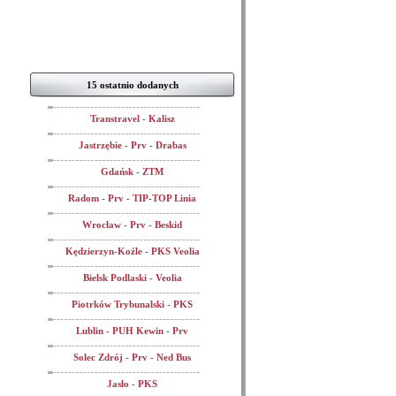
15 ostatnio dodanych
Transtravel - Kalisz
Jastrzębie - Prv - Drabas
Gdańsk - ZTM
Radom - Prv - TIP-TOP Linia
Wrocław - Prv - Beskid
Kędzierzyn-Koźle - PKS Veolia
Bielsk Podlaski - Veolia
Piotrków Trybunalski - PKS
Lublin - PUH Kewin - Prv
Solec Zdrój - Prv - Ned Bus
Jasło - PKS