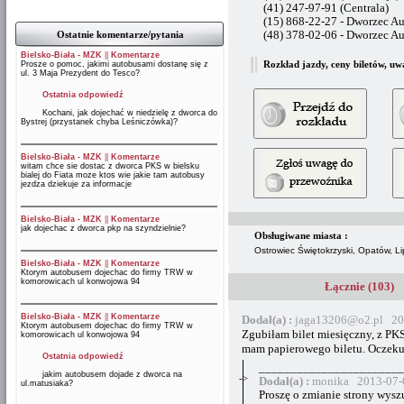
(41) 247-97-91 (Centrala)
(15) 868-22-27 - Dworzec 
Ostatnie komentarze/pytania
(48) 378-02-06 - Dworzec A
Bielsko-Biała - MZK
||
Komentarze
Rozkład jazdy, ceny biletów, uw
Prosze o pomoc, jakimi autobusami dostanę się z
ul. 3 Maja Prezydent do Tesco?
Ostatnia odpowiedź
Kochani, jak dojechać w niedzielę z dworca do
Bystrej (przystanek chyba Leśniczówka)?
Bielsko-Biała - MZK
||
Komentarze
witam chce sie dostac z dworca PKS w bielsku
bialej do Fiata moze ktos wie jakie tam autobusy
jezdza dziekuje za informacje
Bielsko-Biała - MZK
||
Komentarze
jak dojechac z dworca pkp na szyndzielnie?
Obsługiwane miasta :
Ostrowiec Świętokrzyski, Opatów, L
Bielsko-Biała - MZK
||
Komentarze
Ktorym autobusem dojechac do firmy TRW w
komorowicach ul konwojowa 94
Łącznie (103)
Bielsko-Biała - MZK
||
Komentarze
Dodał(a) :
jaga13206@o2.pl 20
Ktorym autobusem dojechac do firmy TRW w
Zgubiłam bilet miesięczny, z PKS
komorowicach ul konwojowa 94
mam papierowego biletu. Oczeku
Ostatnia odpowiedź
_______________________
jakim autobusem dojade z dworca na
->
Dodał(a) :
monika 2013-07-
ul.matusiaka?
Proszę o zmianie strony wysz