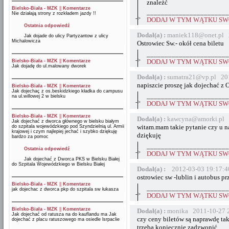
znależć
Bielsko-Biała - MZK
||
Komentarze
_______________________
Nie działają strony z rozkładem jazdy !!
->
DODAJ W TYM WĄTKU SWÓ
Ostatnia odpowiedź
Dodał(a) :
maniek118@onet.pl 
Jak dojade do ulicy Partyzantow z ulicy
Michalowicza
Ostrowiec Sw.- okół cena biletu
_______________________
->
Bielsko-Biała - MZK
||
Komentarze
DODAJ W TYM WĄTKU SWÓ
Jak dojadę do ul.malowany dworek
Dodał(a) :
sumatra21@vp.pl 201
napiszcie proszę jak dojechać z
Bielsko-Biała - MZK
||
Komentarze
Jak dojechaç z os.beskidzkiego kładka do campusu
_______________________
na ul.willowej 2 w bielsku
->
DODAJ W TYM WĄTKU SWÓ
Bielsko-Biała - MZK
||
Komentarze
Dodał(a) :
kawcyna@amorki.pl 
Jak dojechać z dworca głównego w bielsku białym
witam.mam takie pytanie czy u na
do szpitala wojewódzkiego pod Szyndzielnią ul. Armii
krajowej i czym najlepiej jechać i szybko dziękuję
dziękuję
bardzo za pomoc
_______________________
Ostatnia odpowiedź
->
DODAJ W TYM WĄTKU SWÓ
Jak dojechać z Dworca PKS w Bielsku Białej
do Szpitala Wojewódzkiego w Bielsku Białej
Dodał(a) :
2012-03-03 19:17:4
ostrowiec sw -lublin i autobus p
Bielsko-Biała - MZK
||
Komentarze
_______________________
jak dojechac z dworca pkp do szpitala sw łukasza
->
DODAJ W TYM WĄTKU SWÓ
Bielsko-Biała - MZK
||
Komentarze
Dodał(a) :
monika 2011-10-27 
Jak dojechać od ratusza na do kauflandu ma Jak
czy ceny biletów są naprawdę tak
dojechać z placu ratuszowego ma osiedle lsrpaclie
trzeba koniecznie zadzwonić