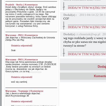
_______________________
Prudnik - Veolia
||
Komentarze
->
Dzień doby chciałbym złożyć skargę. Dziś autobus
DODAJ W TYM WĄTKU SWÓ
jadący z Głuchołazy do Opola, będący na
przystanku Prószków o godz. 13:35 nie zatrzymał
się mimo 2 osób czekajacych na niego. Nie
Dodał(a) :
2011-04-14 22:58:5
rozumiem powodów kierowcy, który nawet zbliżając
CO?
się do przystanku nie zwolnił i przejechał obok na
pełnym gazie. Posiadam bilet miesięczny, ale
_______________________
zaczynam się zastanawiać czy jest sensens
korzystać z usług Państwa firmy.
->
DODAJ W TYM WĄTKU SWÓ
Dodał(a) :
t.chraniuk@wp.pl 20
Warszawa - PKS
||
Komentarze
wg tego rozkladu jazdy z wawy ni
Jak dojechac z Warszawy Zachodniej do Ustronia
Zdróju Pks lub Pkp
chyba ze pks wawa nie ma nigdzi
tworzyl ta strone?
Ostatnia odpowiedź
_______________________
Srak
->
DODAJ W TYM WĄTKU SWÓ
Warszawa - PKS
||
Komentarze
Dlaczego tak firma panstwowa probuje okradac
spoleczenstwo ,minuta rozmowy 2.50 ,ZLODZIEJE
Dodaj
,kiedy bedzie porzadek na stronach ze bedzie
mozna np. dowiedziec sie jak dojechac do
Goszczynina ,co za kraj ................
Komenta
Ostatnia odpowiedź
weź się zamknij
Warszawa - Tramwaje
||
Komentarze
Jak z dworca wileńskiego dojechać
doUl.Rzymowskiego 36
Ostatnia odpowiedź