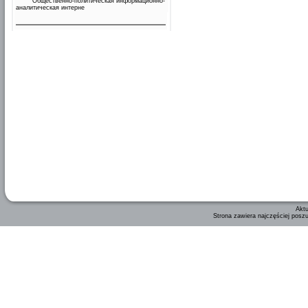
Общественно-политическая информационно-
аналитическая интерне
Aktu
Strona zawiera najczęściej posz