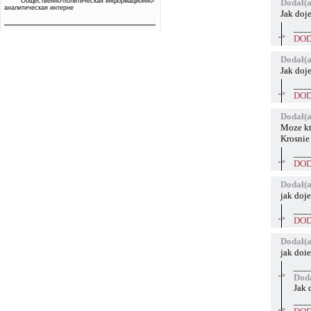
Общественно-политическая информационно-
Dodał(a
аналитическая интерне
Jak doje
___
->
DOD
Dodał(a
Jak doj
___
->
DOD
Dodał(a
Moze kt
Krosnie
___
->
DOD
Dodał(a
jak doj
___
->
DOD
Dodał(a
jak doi
___
->
Doda
Jak 
___
->