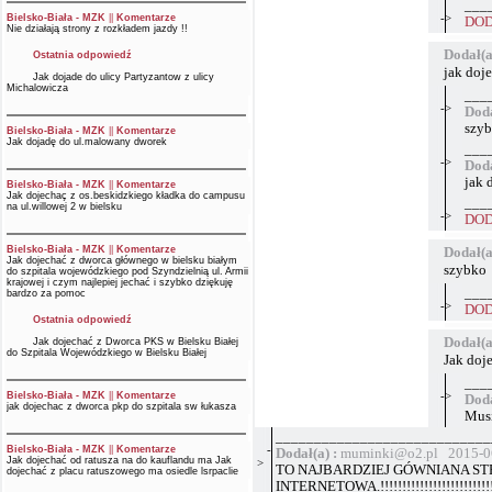
___
->
Bielsko-Biała - MZK
||
Komentarze
DOD
Nie działają strony z rozkładem jazdy !!
Dodał(a
Ostatnia odpowiedź
jak doj
Jak dojade do ulicy Partyzantow z ulicy
Michalowicza
___
->
Doda
szy
Bielsko-Biała - MZK
||
Komentarze
Jak dojadę do ul.malowany dworek
___
->
Doda
jak 
Bielsko-Biała - MZK
||
Komentarze
Jak dojechaç z os.beskidzkiego kładka do campusu
___
na ul.willowej 2 w bielsku
->
DOD
Bielsko-Biała - MZK
||
Komentarze
Dodał(a
Jak dojechać z dworca głównego w bielsku białym
szybko
do szpitala wojewódzkiego pod Szyndzielnią ul. Armii
krajowej i czym najlepiej jechać i szybko dziękuję
___
bardzo za pomoc
->
DOD
Ostatnia odpowiedź
Dodał(a
Jak dojechać z Dworca PKS w Bielsku Białej
do Szpitala Wojewódzkiego w Bielsku Białej
Jak doj
___
->
Bielsko-Biała - MZK
||
Komentarze
Doda
jak dojechac z dworca pkp do szpitala sw łukasza
Musi
____________________________
-
Bielsko-Biała - MZK
||
Komentarze
Dodał(a) :
muminki@o2.pl 2015-06
Jak dojechać od ratusza na do kauflandu ma Jak
>
TO NAJBARDZIEJ GÓWNIANA S
dojechać z placu ratuszowego ma osiedle lsrpaclie
INTERNETOWA.!!!!!!!!!!!!!!!!!!!!!!!!!!!!!!!!!!