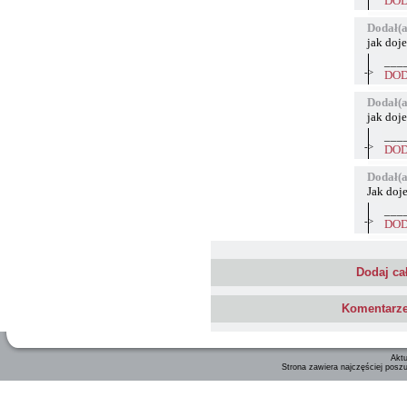
DOD
Dodał(a
jak doje
___
->
DOD
Dodał(a
jak doj
___
->
DOD
Dodał(a
Jak doj
___
->
DOD
Dodaj ca
Komentarze 
Aktu
Strona zawiera najczęściej posz