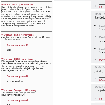
___
Prudnik - Veolia
||
Komentarze
->
DOD
Dzień doby chciałbym złożyć skargę. Dziś autobus
jadący z Głuchołazy do Opola, będący na
przystanku Prószków o godz. 13:35 nie zatrzymał
Dodał(a
się mimo 2 osób czekajacych na niego. Nie
rozumiem powodów kierowcy, który nawet zbliżając
Pierdole
się do przystanku nie zwolnił i przejechał obok na
pełnym gazie. Posiadam bilet miesięczny, ale
___
zaczynam się zastanawiać czy jest sensens
->
Doda
korzystać z usług Państwa firmy.
Jaki
___
Warszawa - PKS
||
Komentarze
->
Doda
Jak dojechac z Warszawy Zachodniej do Ustronia
Zdróju Pks lub Pkp
Jak 
___
Ostatnia odpowiedź
->
Doda
Srak
Jaki
___
Warszawa - PKS
||
Komentarze
->
DOD
Dlaczego tak firma panstwowa probuje okradac
spoleczenstwo ,minuta rozmowy 2.50 ,ZLODZIEJE
,kiedy bedzie porzadek na stronach ze bedzie
Dodał(a
mozna np. dowiedziec sie jak dojechac do
jak doj
Goszczynina ,co za kraj ................
___
Ostatnia odpowiedź
->
DOD
weź się zamknij
Dodał(a
czy jed
Warszawa - Tramwaje
||
Komentarze
Jak z dworca wileńskiego dojechać
doUl.Rzymowskiego 36
___
->
DOD
Ostatnia odpowiedź