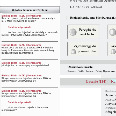
0 703 403 359 (Informacja Ogólnopols
(13) 437-41-00 (Centrala)
Ostatnie komentarze/pytania
Bielsko-Biała - MZK
||
Komentarze
Rozkład jazdy, ceny biletów, uwagi,
Prosze o pomoc, jakimi autobusami dostanę się z
ul. 3 Maja Prezydent do Tesco?
Ostatnia odpowiedź
Kochani, jak dojechać w niedzielę z dworca do
Bystrej (przystanek chyba Leśniczówka)?
Bielsko-Biała - MZK
||
Komentarze
witam chce sie dostac z dworca PKS w bielsku
bialej do Fiata moze ktos wie jakie tam autobusy
jezdza dziekuje za informacje
Bielsko-Biała - MZK
||
Komentarze
jak dojechac z dworca pkp na szyndzielnie?
Obsługiwane miasta :
Krosno, Dukla, Iwonicz Zdrój, Rymanów
Bielsko-Biała - MZK
||
Komentarze
Ktorym autobusem dojechac do firmy TRW w
komorowicach ul konwojowa 94
Łącznie (134)
Kom
Dodał(a
Bielsko-Biała - MZK
||
Komentarze
Ktorym autobusem dojechac do firmy TRW w
Dzień d
komorowicach ul konwojowa 94
pożyczk
Ostatnia odpowiedź
utrzyma
inwesto
jakim autobusem dojade z dworca na
ul.matusiaka?
którą c