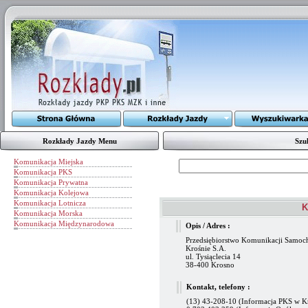
Rozkłady Jazdy Menu
Szu
Komunikacja Miejska
Komunikacja PKS
Komunikacja Prywatna
Komunikacja Kolejowa
Komunikacja Lotnicza
K
Komunikacja Morska
Komunikacja Międzynarodowa
Opis / Adres :
Przedsiębiorstwo Komunikacji Samo
Krośnie S.A.
ul. Tysiąclecia 14
38-400 Krosno
Kontakt, telefony :
(13) 43-208-10 (Informacja PKS w K