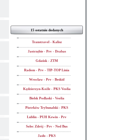
15 ostatnio dodanych
Transtravel - Kalisz
Jastrzębie - Prv - Drabas
Gdańsk - ZTM
Radom - Prv - TIP-TOP Linia
Wrocław - Prv - Beskid
Kędzierzyn-Koźle - PKS Veolia
Bielsk Podlaski - Veolia
Piotrków Trybunalski - PKS
Lublin - PUH Kewin - Prv
Solec Zdrój - Prv - Ned Bus
Jasło - PKS