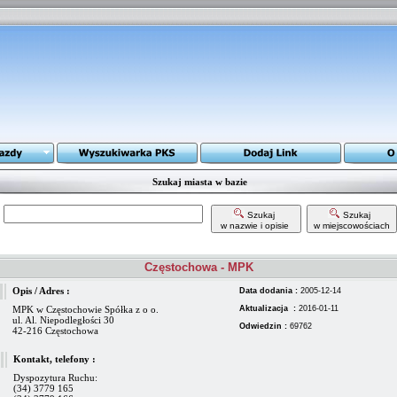
Szukaj miasta w bazie
Szukaj
Szukaj
w nazwie i opisie
w miejscowościach
Częstochowa - MPK
Opis / Adres :
Data dodania :
2005-12-14
MPK w Częstochowie Spółka z o o.
Aktualizacja :
2016-01-11
ul. Al. Niepodległości 30
Odwiedzin :
69762
42-216 Częstochowa
Kontakt, telefony :
Dyspozytura Ruchu:
(34) 3779 165