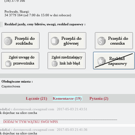
(34) 3779 166
Pochwały, Skargi:
34 3779 164 (od 7:00 do 15:00 w dni robocze)
Rozkład jazdy, ceny biletów, uwagi, rozkład zapasowy :
Obsługiwane miasta :
Częstochowa
Łącznie (21)
Komentarze (19)
Pytania (2)
odał(a) :
dorotanowak.czwagmail com 2017-05-03 21:43:51
k dojechac na ulice czecha
_______________________________________________________________
DODAJ W TYM WĄTKU SWÓJ WPIS
odał(a) :
dorotanowak.czwagmail com 2017-05-03 21:41:36
k dojechac na ulice czecha