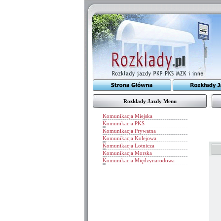
Rozkłady Jazdy Menu
Komunikacja Miejska
Komunikacja PKS
Komunikacja Prywatna
Komunikacja Kolejowa
Komunikacja Lotnicza
Komunikacja Morska
Komunikacja Międzynarodowa