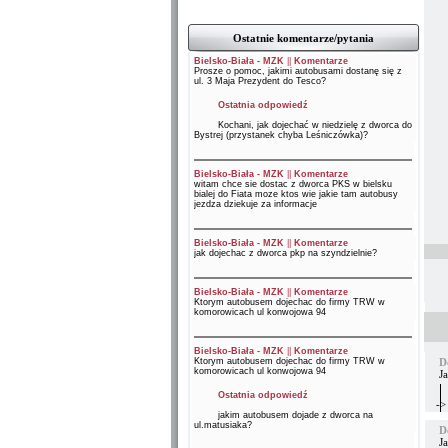
Ostatnie komentarze/pytania
Bielsko-Biała - MZK
||
Komentarze
Prosze o pomoc, jakimi autobusami dostanę się z
ul. 3 Maja Prezydent do Tesco?
Ostatnia odpowiedź
Kochani, jak dojechać w niedzielę z dworca do
Bystrej (przystanek chyba Leśniczówka)?
Bielsko-Biała - MZK
||
Komentarze
witam chce sie dostac z dworca PKS w bielsku
bialej do Fiata moze ktos wie jakie tam autobusy
jezdza dziekuje za informacje
Bielsko-Biała - MZK
||
Komentarze
jak dojechac z dworca pkp na szyndzielnie?
Bielsko-Biała - MZK
||
Komentarze
Ktorym autobusem dojechac do firmy TRW w
komorowicach ul konwojowa 94
Bielsko-Biała - MZK
||
Komentarze
Ktorym autobusem dojechac do firmy TRW w
D
komorowicach ul konwojowa 94
Ja
Ostatnia odpowiedź
->
jakim autobusem dojade z dworca na
ul.matusiaka?
D
Ja