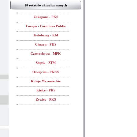
10 ostatnio aktualizowanych
Zakopane - PKS
Europa - EuroLines Polska
Kołobrzeg - KM
Cieszyn - PKS
Częstochowa - MPK
Słupsk - ZTM
Oświęcim - PKSiS
Koleje Mazowieckie
Kielce - PKS
Żywiec - PKS