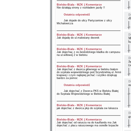
Bielsko-Biała - MZK
||
Komentarze
->
Nie działają strony z rozkładem jazdy !!
D
Ostatnia odpowiedź
d
Jak dojade do ulicy Partyzantow z ulicy
Michalowicza
->
D
Bielsko-Biała - MZK
||
Komentarze
Jak dojadę do ul.malowany dworek
Mu
b
Bielsko-Biała - MZK
||
Komentarze
->
Jak dojechaç z os.beskidzkiego kładka do campusu
na ul.willowej 2 w bielsku
D
Ja
(s
Bielsko-Biała - MZK
||
Komentarze
Jak dojechać z dworca głównego w bielsku białym
do szpitala wojewódzkiego pod Szyndzielnią ul. Armii
->
krajowej i czym najlepiej jechać i szybko dziękuję
bardzo za pomoc
D
m
Ostatnia odpowiedź
Jak dojechać z Dworca PKS w Bielsku Białej
->
do Szpitala Wojewódzkiego w Bielsku Białej
->
Bielsko-Biała - MZK
||
Komentarze
jak dojechac z dworca pkp do szpitala sw łukasza
D
g
Bielsko-Biała - MZK
||
Komentarze
Jak dojechać od ratusza na do kauflandu ma Jak
->
dojechać z placu ratuszowego ma osiedle lsrpaclie