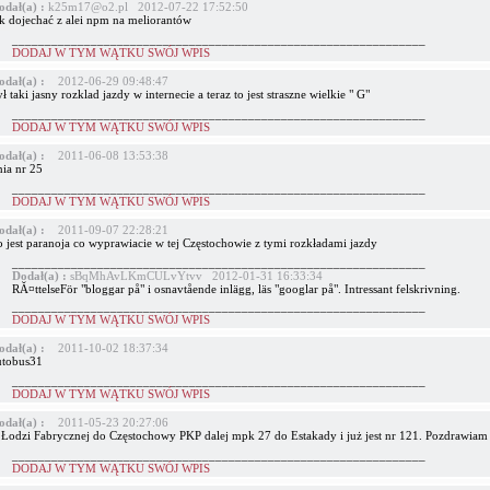
odał(a) :
k25m17@o2.pl 2012-07-22 17:52:50
ak dojechać z alei npm na meliorantów
_______________________________________________________________
DODAJ W TYM WĄTKU SWÓJ WPIS
odał(a) :
2012-06-29 09:48:47
ł taki jasny rozklad jazdy w internecie a teraz to jest straszne wielkie " G"
_______________________________________________________________
DODAJ W TYM WĄTKU SWÓJ WPIS
odał(a) :
2011-06-08 13:53:38
nia nr 25
_______________________________________________________________
DODAJ W TYM WĄTKU SWÓJ WPIS
odał(a) :
2011-09-07 22:28:21
o jest paranoja co wyprawiacie w tej Częstochowie z tymi rozkładami jazdy
_______________________________________________________________
Dodał(a) :
sBqMhAvLKmCULvYtvv 2012-01-31 16:33:34
RĂ¤ttelseFör "bloggar på" i osnavtående inlägg, läs "googlar på". Intressant felskrivning.
_______________________________________________________________
DODAJ W TYM WĄTKU SWÓJ WPIS
odał(a) :
2011-10-02 18:37:34
utobus31
_______________________________________________________________
DODAJ W TYM WĄTKU SWÓJ WPIS
odał(a) :
2011-05-23 20:27:06
 Łodzi Fabrycznej do Częstochowy PKP dalej mpk 27 do Estakady i już jest nr 121. Pozdrawiam
_______________________________________________________________
DODAJ W TYM WĄTKU SWÓJ WPIS