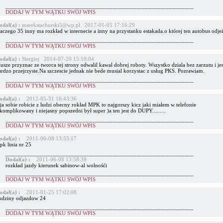
_______________________________________________________________
DODAJ W TYM WĄTKU SWÓJ WPIS
odał(a) :
marekstachurski5@wp.pl 2017-01-05 17:16:29
laczego 35 inny ma rozkład w internecie a inny na przystanku estakada.o której ten autobus odje
_______________________________________________________________
DODAJ W TYM WĄTKU SWÓJ WPIS
odał(a) :
Siergiej 2014-07-20 15:10:04
sze przyznac ze tworca tej strony odwalil kawal dobrej roboty. Wszystko dziala bez zarzutu i jes
ardzo przejrzyste.Na szczescie jednak nie bede musial korzystac z uslug PKS. Pozrawiam.
_______________________________________________________________
DODAJ W TYM WĄTKU SWÓJ WPIS
odał(a) :
2012-05-31 16:43:36
ja sobie robicie z ludzi obecny rokład MPK to najgorszy kicz jaki miałem w telefonie
komplikowany i niejasny popszedni był super )a ten jest do DUPY.........
_______________________________________________________________
DODAJ W TYM WĄTKU SWÓJ WPIS
odał(a) :
2011-06-08 13:55:17
pk linia nr 25
_______________________________________________________________
Dodał(a) :
2011-06-08 13:58:39
rozkład jazdy kierunek sabinow-al wolnośći
_______________________________________________________________
DODAJ W TYM WĄTKU SWÓJ WPIS
odał(a) :
2011-01-25 17:02:08
odziny odjazdow 24
_______________________________________________________________
DODAJ W TYM WĄTKU SWÓJ WPIS