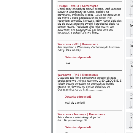
D
j
Prudnik - Veolia
||
Komentarze
Dzień doby chciałbym złożyć skargę. Dziś autobus
jadący z Głuchołazy do Opola, będący na
->
przystanku Prószków o godz. 13:35 nie zatrzymał
się mimo 2 osób czekajacych na niego. Nie
rozumiem powodów kierowcy, który nawet zbliżając
D
się do przystanku nie zwolnił i przejechał obok na
by
pełnym gazie. Posiadam bilet miesięczny, ale
zaczynam się zastanawiać czy jest sensens
korzystać z usług Państwa firmy.
->
D
Warszawa - PKS
||
Komentarze
li
Jak dojechac z Warszawy Zachodniej do Ustronia
Zdróju Pks lub Pkp
->
Ostatnia odpowiedź
D
Srak
T
->
Warszawa - PKS
||
Komentarze
Dlaczego tak firma panstwowa probuje okradac
spoleczenstwo ,minuta rozmowy 2.50 ,ZLODZIEJE
,kiedy bedzie porzadek na stronach ze bedzie
->
mozna np. dowiedziec sie jak dojechac do
Goszczynina ,co za kraj ................
D
Ostatnia odpowiedź
a
weź się zamknij
->
Warszawa - Tramwaje
||
Komentarze
D
Jak z dworca wileńskiego dojechać
Z
doUl.Rzymowskiego 36
->
Ostatnia odpowiedź