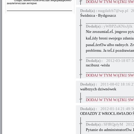
Общественно-политическая информационно-
->
DODAJ W TYM WĄTKU SWÓ
аналитическая интерне
Dodał(a) :
magdafcb7@wp.pl 20
Świdnica - Bydgoszcz
_______________________
->
Dodał(a) :
yWBPZuKNisJjlk 
Nie zrozumiaĹeĹ jmgeoo pyta
kaĹźdy broni swojego zdania, 
pasaĹźerf3w albo radnych. Zre
problemu. Ja teĹź pozdrawia
_______________________
->
Dodał(a) :
2012-03-18 07:5
racibusz -wisla
_______________________
->
DODAJ W TYM WĄTKU SWÓ
Dodał(a) :
2011-08-02 18:16:2
wałbrzych dziwnówek
_______________________
->
DODAJ W TYM WĄTKU SWÓ
Dodał(a) :
2012-01-14 21:49:5
ODJAZDY Z WROCŁAWIA DO 
_______________________
->
Dodał(a) :
SFfRQpfyM 2012-
Pytanie do administratorf3w.