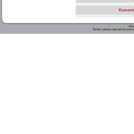
Komenta
Aktu
Strona zawiera najczęściej posz