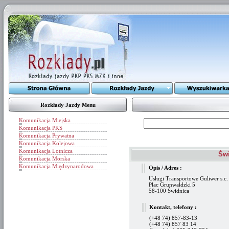
Rozkłady Jazdy Menu
Komunikacja Miejska
Komunikacja PKS
Komunikacja Prywatna
Komunikacja Kolejowa
Komunikacja Lotnicza
Świ
Komunikacja Morska
Komunikacja Międzynarodowa
Opis / Adres :
Usługi Transportowe Guliwer s.c.
Plac Grunwaldzki 5
58-100 Świdnica
Kontakt, telefony :
(+48 74) 857-83-13
(+48 74) 857 83 14