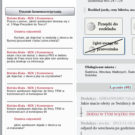
(komórka) 605-247-724
Rozkład jazdy, ceny biletów, uw
Ostatnie komentarze/pytania
Bielsko-Biała - MZK
||
Komentarze
Prosze o pomoc, jakimi autobusami dostanę się z
ul. 3 Maja Prezydent do Tesco?
Ostatnia odpowiedź
Kochani, jak dojechać w niedzielę z dworca do
Bystrej (przystanek chyba Leśniczówka)?
Bielsko-Biała - MZK
||
Komentarze
witam chce sie dostac z dworca PKS w bielsku
bialej do Fiata moze ktos wie jakie tam autobusy
jezdza dziekuje za informacje
Obsługiwane miasta :
Świdnica, Wrocław, Wałbrzych, Świe
Bielsko-Biała - MZK
||
Komentarze
Sobótka
jak dojechac z dworca pkp na szyndzielnie?
Łącznie (40)
Bielsko-Biała - MZK
||
Komentarze
Ktorym autobusem dojechac do firmy TRW w
komorowicach ul konwojowa 94
Dodał(a) :
ADRIANNA8017@o2.p
Jakie macie oferty ze Swidnicy 
Bielsko-Biała - MZK
||
Komentarze
Ktorym autobusem dojechac do firmy TRW w
_______________________
komorowicach ul konwojowa 94
->
DODAJ W TYM WĄTKU SWÓ
Ostatnia odpowiedź
Dodał(a) :
stochu 2013-11-16 1
jakim autobusem dojade z dworca na
odjazd do wrocławia po godzinie
ul.matusiaka?
_______________________