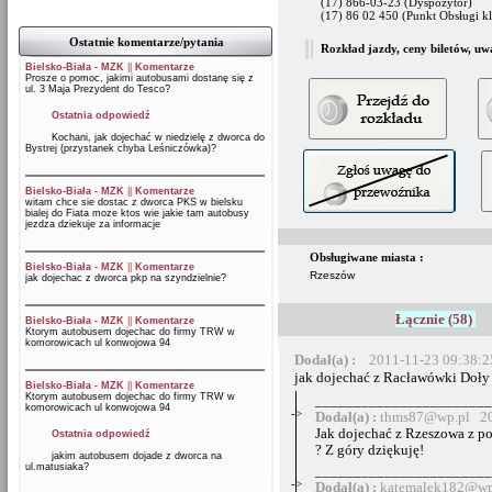
(17) 866-03-23 (Dyspozytor)
(17) 86 02 450 (Punkt Obsługi kl
Ostatnie komentarze/pytania
Rozkład jazdy, ceny biletów, uw
Bielsko-Biała - MZK
||
Komentarze
Prosze o pomoc, jakimi autobusami dostanę się z
ul. 3 Maja Prezydent do Tesco?
Ostatnia odpowiedź
Kochani, jak dojechać w niedzielę z dworca do
Bystrej (przystanek chyba Leśniczówka)?
Bielsko-Biała - MZK
||
Komentarze
witam chce sie dostac z dworca PKS w bielsku
bialej do Fiata moze ktos wie jakie tam autobusy
jezdza dziekuje za informacje
Obsługiwane miasta :
Bielsko-Biała - MZK
||
Komentarze
Rzeszów
jak dojechac z dworca pkp na szyndzielnie?
Łącznie (58)
Bielsko-Biała - MZK
||
Komentarze
Ktorym autobusem dojechac do firmy TRW w
komorowicach ul konwojowa 94
Dodał(a) :
2011-11-23 09:38:2
jak dojechać z Racławówki Doł
Bielsko-Biała - MZK
||
Komentarze
Ktorym autobusem dojechac do firmy TRW w
_______________________
komorowicach ul konwojowa 94
->
Dodał(a) :
thms87@wp.pl 20
Jak dojechać z Rzeszowa z p
Ostatnia odpowiedź
? Z góry dziękuję!
jakim autobusem dojade z dworca na
ul.matusiaka?
_______________________
->
Dodał(a) :
katemalek182@wp