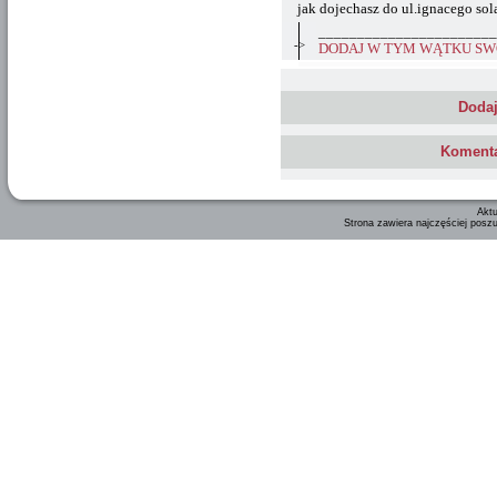
jak dojechasz do ul.ignacego sol
_______________________
->
DODAJ W TYM WĄTKU SWÓ
Dodaj
Komenta
Aktu
Strona zawiera najczęściej posz