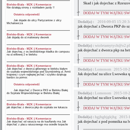
Skad i jak dojechac z Rzeszo
Bielsko-Biała - MZK
||
Komentarze
Nie działają strony z rozkładem jazdy !!
_______________________
->
DODAJ W TYM WĄTKU SWÓ
Ostatnia odpowiedź
Jak dojade do ulicy Partyzantow z ulicy
Dodał(a) :
2016-09-05 15:20:3
Michalowicza
jak dojechać z Dworca PKP do sz
_______________________
Bielsko-Biała - MZK
||
Komentarze
->
DODAJ W TYM WĄTKU SWÓ
Jak dojadę do ul.malowany dworek
Dodał(a) :
wioletamytych@o2.pl
Bielsko-Biała - MZK
||
Komentarze
jak dojechać z dworca pkp na he
Jak dojechaç z os.beskidzkiego kładka do campusu
na ul.willowej 2 w bielsku
_______________________
->
DODAJ W TYM WĄTKU SWÓ
Bielsko-Biała - MZK
||
Komentarze
Dodał(a) :
Lomonom 2015-10-2
Jak dojechać z dworca głównego w bielsku białym
do szpitala wojewódzkiego pod Szyndzielnią ul. Armii
Jak dojechać na ulice Lwowska s
krajowej i czym najlepiej jechać i szybko dziękuję
bardzo za pomoc
_______________________
->
DODAJ W TYM WĄTKU SWÓ
Ostatnia odpowiedź
Jak dojechać z Dworca PKS w Bielsku Białej
Dodał(a) :
Lomonom 2015-10-2
do Szpitala Wojewódzkiego w Bielsku Białej
Jak dojechać na ulice Lwowska s
_______________________
Bielsko-Biała - MZK
||
Komentarze
->
jak dojechac z dworca pkp do szpitala sw łukasza
DODAJ W TYM WĄTKU SWÓ
Dodał(a) :
hgjhghjgkjhg 2015-1
Bielsko-Biała - MZK
||
Komentarze
jak dojechać z pod pomnika na 
Jak dojechać od ratusza na do kauflandu ma Jak
dojechać z placu ratuszowego ma osiedle lsrpaclie
_______________________