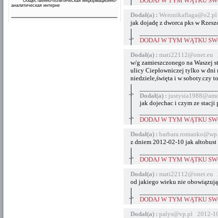
DODAJ W TYM WĄTKU SWÓ
Общественно-политическая информационно-
аналитическая интерне
Dodał(a) :
Weronikaflaga@o2.pl
jak dojadę z dworca pks w Rzesz
_______________________
->
DODAJ W TYM WĄTKU SWÓ
Dodał(a) :
mati22112@onet.eu 
w/g zamieszczonego na Waszej str
ulicy Ciepłowniczej tylko w dni 
niedziele,święta i w soboty.czy 
_______________________
->
Dodał(a) :
justysia1988@amo
jak dojechac i czym ze stacji
_______________________
->
DODAJ W TYM WĄTKU SWÓ
Dodał(a) :
barbara.romanko@wp.
z dniem 2012-02-10 jak ałtobust
_______________________
->
DODAJ W TYM WĄTKU SWÓ
Dodał(a) :
mati22112@onet.eu 
od jakiego wieku nie obowiązują
_______________________
->
DODAJ W TYM WĄTKU SWÓ
Dodał(a) :
palys@vp.pl 2012-10