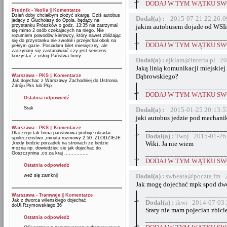
->
DODAJ W TYM WĄTKU SWÓ
Prudnik - Veolia
||
Komentarze
Dzień doby chciałbym złożyć skargę. Dziś autobus
Dodał(a) :
2015-07-21 22:26:0
jadący z Głuchołazy do Opola, będący na
przystanku Prószków o godz. 13:35 nie zatrzymał
jakim autobusem dojade od WSIi
się mimo 2 osób czekajacych na niego. Nie
rozumiem powodów kierowcy, który nawet zbliżając
_______________________
się do przystanku nie zwolnił i przejechał obok na
->
DODAJ W TYM WĄTKU SWÓ
pełnym gazie. Posiadam bilet miesięczny, ale
zaczynam się zastanawiać czy jest sensens
korzystać z usług Państwa firmy.
Dodał(a) :
ejklam@interia.pl 2
Jaką linią komunikacji miejskiej
Dąbrowskiego?
Warszawa - PKS
||
Komentarze
Jak dojechac z Warszawy Zachodniej do Ustronia
Zdróju Pks lub Pkp
_______________________
->
DODAJ W TYM WĄTKU SWÓ
Ostatnia odpowiedź
Srak
Dodał(a) :
2015-01-25 20:13:5
jaki autobus jedzie pod mechani
Warszawa - PKS
||
Komentarze
_______________________
Dlaczego tak firma panstwowa probuje okradac
->
Dodał(a) :
Twoj 2015-01-26 
spoleczenstwo ,minuta rozmowy 2.50 ,ZLODZIEJE
,kiedy bedzie porzadek na stronach ze bedzie
Wiki. Ja nie wiem
mozna np. dowiedziec sie jak dojechac do
_______________________
Goszczynina ,co za kraj ................
->
DODAJ W TYM WĄTKU SWÓ
Ostatnia odpowiedź
Dodał(a) :
swbeata@poczta.fm 2
weź się zamknij
Jak mogę dojechać mpk spod dworc
_______________________
Warszawa - Tramwaje
||
Komentarze
Jak z dworca wileńskiego dojechać
->
Dodał(a) :
ikwr 2014-07-03 
doUl.Rzymowskiego 36
Srary nie mam pojecian zbici
Ostatnia odpowiedź
_______________________
->