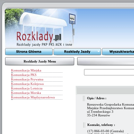
Rozkłady Jazdy Menu
Komunikacja Miejska
Komunikacja PKS
Komunikacja Prywatna
Komunikacja Kolejowa
Komunikacja Lotnicza
Komunikacja Morska
Komunikacja Międzynarodowa
Opis / Adres :
Rzeszowska Gospodarka Komunaln
Miejskie Przedsiębiorstwo Komun
ul.Trembeckiego 3
35-234 Rzeszów
Kontakt, telefony :
(17) 866-03-00 (Centrala)