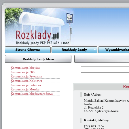
Rozkłady Jazdy Menu
Komunikacja Miejska
Komunikacja PKS
Komunikacja Prywatna
Komunikacja Kolejowa
Komunikacja Lotnicza
Kęd
Komunikacja Morska
Komunikacja Międzynarodowa
Opis / Adres :
Miejski Zakład Komunikacyjny w
Koźlu
ul. Kozielska 2
47-220 Kędzierzyn-Koźle
Kontakt, telefony :
(77) 483 52 52