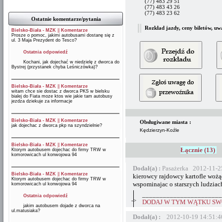
(77) 483 29 51
(77) 483 43 26
(77) 483 23 62
Ostatnie komentarze/pytania
Rozkład jazdy, ceny biletów, uw
Bielsko-Biała - MZK
||
Komentarze
Prosze o pomoc, jakimi autobusami dostanę się z
ul. 3 Maja Prezydent do Tesco?
Ostatnia odpowiedź
Kochani, jak dojechać w niedzielę z dworca do
Bystrej (przystanek chyba Leśniczówka)?
Bielsko-Biała - MZK
||
Komentarze
witam chce sie dostac z dworca PKS w bielsku
bialej do Fiata moze ktos wie jakie tam autobusy
jezdza dziekuje za informacje
Bielsko-Biała - MZK
||
Komentarze
Obsługiwane miasta :
jak dojechac z dworca pkp na szyndzielnie?
Kędzierzyn-Koźle
Bielsko-Biała - MZK
||
Komentarze
Łącznie (13)
Ktorym autobusem dojechac do firmy TRW w
komorowicach ul konwojowa 94
Dodał(a) :
Pasażerka 2012-11-2
Bielsko-Biała - MZK
||
Komentarze
kierowcy rajdowcy kartofle wożący
Ktorym autobusem dojechac do firmy TRW w
wspominajac o starszych ludziach
komorowicach ul konwojowa 94
_______________________
Ostatnia odpowiedź
->
DODAJ W TYM WĄTKU SWÓ
jakim autobusem dojade z dworca na
ul.matusiaka?
Dodał(a) :
2012-10-19 14:51:4