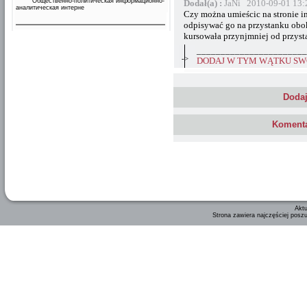
Общественно-политическая информационно-
Dodał(a) :
JaNi 2010-09-01 13:
аналитическая интерне
Czy można umieścic na stronie in
odpisywać go na przystanku obo
kursowała przynjmniej od przyst
_______________________
->
DODAJ W TYM WĄTKU SWÓ
Dodaj
Komenta
Aktu
Strona zawiera najczęściej posz