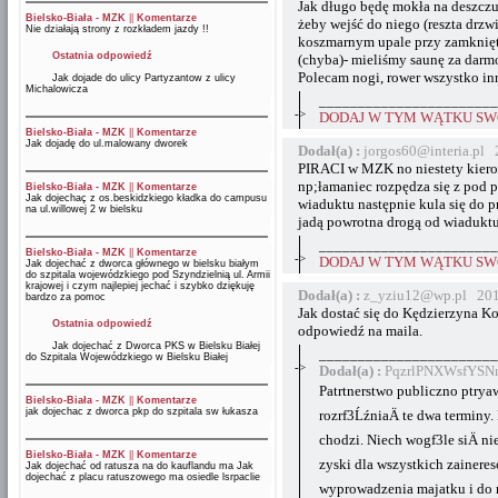
Jak długo będę mokła na deszczu,
Bielsko-Biała - MZK
||
Komentarze
żeby wejść do niego (reszta drzw
Nie działają strony z rozkładem jazdy !!
koszmarnym upale przy zamknięt
Ostatnia odpowiedź
(chyba)- mieliśmy saunę za darmo
Polecam nogi, rower wszystko in
Jak dojade do ulicy Partyzantow z ulicy
Michalowicza
_______________________
->
DODAJ W TYM WĄTKU SWÓ
Bielsko-Biała - MZK
||
Komentarze
Jak dojadę do ul.malowany dworek
Dodał(a) :
jorgos60@interia.pl 
PIRACI w MZK no niestety kierow
np;łamaniec rozpędza się z pod 
Bielsko-Biała - MZK
||
Komentarze
Jak dojechaç z os.beskidzkiego kładka do campusu
wiaduktu następnie kula się do p
na ul.willowej 2 w bielsku
jadą powrotna drogą od wiaduktu
_______________________
Bielsko-Biała - MZK
||
Komentarze
->
DODAJ W TYM WĄTKU SWÓ
Jak dojechać z dworca głównego w bielsku białym
do szpitala wojewódzkiego pod Szyndzielnią ul. Armii
krajowej i czym najlepiej jechać i szybko dziękuję
Dodał(a) :
z_yziu12@wp.pl 201
bardzo za pomoc
Jak dostać się do Kędzierzyna K
Ostatnia odpowiedź
odpowiedź na maila.
Jak dojechać z Dworca PKS w Bielsku Białej
_______________________
do Szpitala Wojewódzkiego w Bielsku Białej
->
Dodał(a) :
PqzrlPNXWsfYSNm
Patrtnerstwo publiczno ptrya
Bielsko-Biała - MZK
||
Komentarze
jak dojechac z dworca pkp do szpitala sw łukasza
rozrf3ĹźniaÄ te dwa terminy.
chodzi. Niech wogf3le siÄ n
Bielsko-Biała - MZK
||
Komentarze
zyski dla wszystkich zainer
Jak dojechać od ratusza na do kauflandu ma Jak
dojechać z placu ratuszowego ma osiedle lsrpaclie
wyprowadzenia majatku i do ru