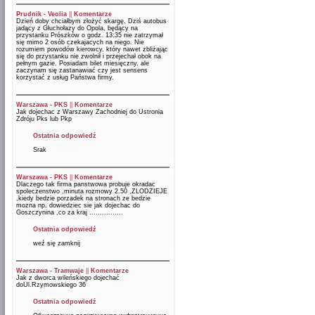
Prudnik - Veolia
||
Komentarze
Dzień doby chciałbym złożyć skargę. Dziś autobus
jadący z Głuchołazy do Opola, będący na
przystanku Prószków o godz. 13:35 nie zatrzymał
się mimo 2 osób czekajacych na niego. Nie
rozumiem powodów kierowcy, który nawet zbliżając
się do przystanku nie zwolnił i przejechał obok na
pełnym gazie. Posiadam bilet miesięczny, ale
zaczynam się zastanawiać czy jest sensens
korzystać z usług Państwa firmy.
Warszawa - PKS
||
Komentarze
Jak dojechac z Warszawy Zachodniej do Ustronia
Zdróju Pks lub Pkp
Ostatnia odpowiedź
Srak
Warszawa - PKS
||
Komentarze
Dlaczego tak firma panstwowa probuje okradac
spoleczenstwo ,minuta rozmowy 2.50 ,ZLODZIEJE
,kiedy bedzie porzadek na stronach ze bedzie
mozna np. dowiedziec sie jak dojechac do
Goszczynina ,co za kraj ................
Ostatnia odpowiedź
weź się zamknij
Warszawa - Tramwaje
||
Komentarze
Jak z dworca wileńskiego dojechać
doUl.Rzymowskiego 36
Ostatnia odpowiedź