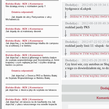
Bielsko-Biała - MZK
||
Komentarze
Dodał(a) :
2012-05-26 19:34:1
Nie działają strony z rozkładem jazdy !!
bydgoszcz sLukpsk
Ostatnia odpowiedź
__________________________
->
DODAJ W TYM WĄTKU SWÓJ 
Jak dojade do ulicy Partyzantow z ulicy
Michalowicza
Dodał(a) :
2012-08-18 09:49:3
rozkład jazdy PKS
Bielsko-Biała - MZK
||
Komentarze
Jak dojadę do ul.malowany dworek
__________________________
->
DODAJ W TYM WĄTKU SWÓJ 
Bielsko-Biała - MZK
||
Komentarze
Dodał(a) :
2012-07-22 02:25:0
Jak dojechaç z os.beskidzkiego kładka do campusu
rozkład jazdy linii 11 -slupsk - k
na ul.willowej 2 w bielsku
__________________________
->
DODAJ W TYM WĄTKU SWÓJ 
Bielsko-Biała - MZK
||
Komentarze
Jak dojechać z dworca głównego w bielsku białym
Dodał(a) :
2012-05-26 20:09:1
do szpitala wojewódzkiego pod Szyndzielnią ul. Armii
krajowej i czym najlepiej jechać i szybko dziękuję
Czy ktoś wie, czy autobus ze Sł
bardzo za pomoc
z tego co dowiedziałem się, to dz
Ostatnia odpowiedź
__________________________
Jak dojechać z Dworca PKS w Bielsku Białej
->
DODAJ W TYM WĄTKU SWÓJ 
do Szpitala Wojewódzkiego w Bielsku Białej
Bielsko-Biała - MZK
||
Komentarze
Dodaj
jak dojechac z dworca pkp do szpitala sw łukasza
Komenta
Bielsko-Biała - MZK
||
Komentarze
Jak dojechać od ratusza na do kauflandu ma Jak
dojechać z placu ratuszowego ma osiedle lsrpaclie