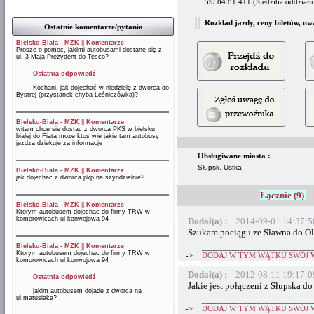
59/ 84 81 411 (Siedziba oddziału 
Rozkład jazdy, ceny biletów, uw
Ostatnie komentarze/pytania
Bielsko-Biała - MZK
||
Komentarze
Prosze o pomoc, jakimi autobusami dostanę się z
ul. 3 Maja Prezydent do Tesco?
Ostatnia odpowiedź
Kochani, jak dojechać w niedzielę z dworca do
Bystrej (przystanek chyba Leśniczówka)?
Bielsko-Biała - MZK
||
Komentarze
witam chce sie dostac z dworca PKS w bielsku
bialej do Fiata moze ktos wie jakie tam autobusy
jezdza dziekuje za informacje
Obsługiwane miasta :
Słupsk, Ustka
Bielsko-Biała - MZK
||
Komentarze
jak dojechac z dworca pkp na szyndzielnie?
Łącznie (9)
Bielsko-Biała - MZK
||
Komentarze
Ktorym autobusem dojechac do firmy TRW w
komorowicach ul konwojowa 94
Dodał(a) :
2014-09-01 14:37:5
Szukam pociągu ze Sławna do Ol
Bielsko-Biała - MZK
||
Komentarze
__________________________
Ktorym autobusem dojechac do firmy TRW w
->
DODAJ W TYM WĄTKU SWÓJ 
komorowicach ul konwojowa 94
Dodał(a) :
2012-08-11 19:17:0
Ostatnia odpowiedź
Jakie jest połączeni z Słupska do
jakim autobusem dojade z dworca na
ul.matusiaka?
__________________________
->
DODAJ W TYM WĄTKU SWÓJ 