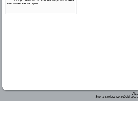
Общественно-политическая информационно-
аналитическая интерне
Aktu
Strona zawiera najczęściej posz