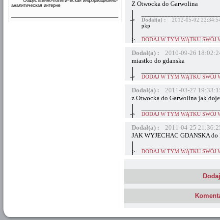
Общественно-политическая информационно-
Z Otwocka do Garwolina
аналитическая интерне
__________________________
->
Dodał(a) :
2012-05-02 22:34:5
pkp
__________________________
->
DODAJ W TYM WĄTKU SWÓJ 
Dodał(a) :
2010-09-26 18:02:2
miastko do gdanska
__________________________
->
DODAJ W TYM WĄTKU SWÓJ 
Dodał(a) :
2011-03-27 19:33:1
z Otwocka do Garwolina jak doj
__________________________
->
DODAJ W TYM WĄTKU SWÓJ 
Dodał(a) :
2011-04-25 21:36:2
JAK WYJECHAC GDANSKA do
__________________________
->
DODAJ W TYM WĄTKU SWÓJ 
Dodaj
Komenta