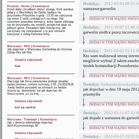
Dodał(a) :
2012-03-03 09:51:0
Prudnik - Veolia
||
Komentarze
warszawa-gaewolin
Dzień doby chciałbym złożyć skargę. Dziś autobus
jadący z Głuchołazy do Opola, będący na
__________________________
przystanku Prószków o godz. 13:35 nie zatrzymał
->
DODAJ W TYM WĄTKU SWÓJ 
się mimo 2 osób czekajacych na niego. Nie
rozumiem powodów kierowcy, który nawet zbliżając
się do przystanku nie zwolnił i przejechał obok na
Dodał(a) :
2011-10-07 12:46:4
pełnym gazie. Posiadam bilet miesięczny, ale
zaczynam się zastanawiać czy jest sensens
garwolin siedlce pszez tuczowicz
korzystać z usług Państwa firmy.
__________________________
->
DODAJ W TYM WĄTKU SWÓJ 
Warszawa - PKS
||
Komentarze
Jak dojechac z Warszawy Zachodniej do Ustronia
Dodał(a) :
2011-02-02 15:11:0
Zdróju Pks lub Pkp
Kto wam realizował stronę intern
Ostatnia odpowiedź
mogliście wybrać.Z takim zasob
środek komunikacji.Powodzenia.
Srak
__________________________
->
DODAJ W TYM WĄTKU SWÓJ 
Warszawa - PKS
||
Komentarze
Dlaczego tak firma panstwowa probuje okradac
Dodał(a) :
barbarakrajewska@po
spoleczenstwo ,minuta rozmowy 2.50 ,ZLODZIEJE
,kiedy bedzie porzadek na stronach ze bedzie
jak dojechac w dnu 19 maja 2012
mozna np. dowiedziec sie jak dojechac do
przemyśla
Goszczynina ,co za kraj ................
__________________________
Ostatnia odpowiedź
->
DODAJ W TYM WĄTKU SWÓJ 
weź się zamknij
Dodał(a) :
2012-05-11 07:42:0
jak dojade z warszawa do garwol
Warszawa - Tramwaje
||
Komentarze
Jak z dworca wileńskiego dojechać
__________________________
doUl.Rzymowskiego 36
->
DODAJ W TYM WĄTKU SWÓJ 
Ostatnia odpowiedź
Dodał(a) :
2011-03-27 19:32:0