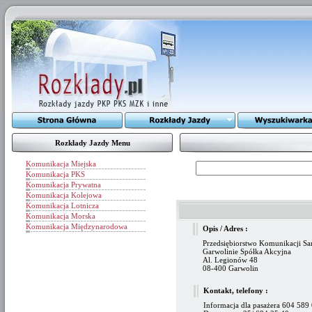
Rozkłady Jazdy Menu
Komunikacja Miejska
Komunikacja PKS
Komunikacja Prywatna
Komunikacja Kolejowa
Komunikacja Lotnicza
Komunikacja Morska
Komunikacja Międzynarodowa
Opis / Adres :
Przedsiębiorstwo Komunikacji 
Garwolinie Spółka Akcyjna
Al. Legionów 48
08-400 Garwolin
Kontakt, telefony :
Informacja dla pasażera 604 589