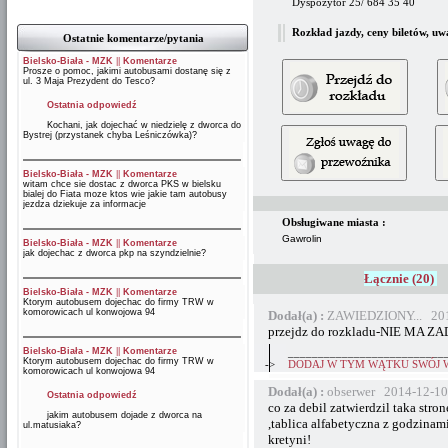
Dyspozytor 25/ 684 35 40
Rozkład jazdy, ceny biletów, uw
Ostatnie komentarze/pytania
Bielsko-Biała - MZK
||
Komentarze
Prosze o pomoc, jakimi autobusami dostanę się z
ul. 3 Maja Prezydent do Tesco?
Ostatnia odpowiedź
Kochani, jak dojechać w niedzielę z dworca do
Bystrej (przystanek chyba Leśniczówka)?
Bielsko-Biała - MZK
||
Komentarze
witam chce sie dostac z dworca PKS w bielsku
bialej do Fiata moze ktos wie jakie tam autobusy
jezdza dziekuje za informacje
Obsługiwane miasta :
Gawrolin
Bielsko-Biała - MZK
||
Komentarze
jak dojechac z dworca pkp na szyndzielnie?
Łącznie (20)
Bielsko-Biała - MZK
||
Komentarze
Ktorym autobusem dojechac do firmy TRW w
komorowicach ul konwojowa 94
Dodał(a) :
ZAWIEDZIONY... 201
przejdz do rozkladu-NIE MA 
Bielsko-Biała - MZK
||
Komentarze
__________________________
Ktorym autobusem dojechac do firmy TRW w
->
DODAJ W TYM WĄTKU SWÓJ 
komorowicach ul konwojowa 94
Dodał(a) :
obserwer 2014-12-10
Ostatnia odpowiedź
co za debil zatwierdzil taka stro
jakim autobusem dojade z dworca na
,tablica alfabetyczna z godzinami 
ul.matusiaka?
kretyni!