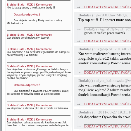
__________________________
Bielsko-Biała - MZK
||
Komentarze
->
DODAJ W TYM WĄTKU SWÓJ 
Nie działają strony z rozkładem jazdy !!
Dodał(a) :
jNexOCOawlMRQg 20
Ostatnia odpowiedź
Tip top stuff. I'll epexct more now
Jak dojade do ulicy Partyzantow z ulicy
Michalowicza
__________________________
->
Dodał(a) :
Agula153@vp.pl 2014
garwolin siedlce przez stoczek
Bielsko-Biała - MZK
||
Komentarze
__________________________
Jak dojadę do ul.malowany dworek
->
DODAJ W TYM WĄTKU SWÓJ 
Dodał(a) :
8k@wp.pl 2013-01-1
Bielsko-Biała - MZK
||
Komentarze
Jak dojechaç z os.beskidzkiego kładka do campusu
Kto wam realizował stronę intern
na ul.willowej 2 w bielsku
mogliście wybrać.Z takim zasob
środek komunikacji.Powodzenia.
Bielsko-Biała - MZK
||
Komentarze
__________________________
Jak dojechać z dworca głównego w bielsku białym
do szpitala wojewódzkiego pod Szyndzielnią ul. Armii
->
DODAJ W TYM WĄTKU SWÓJ 
krajowej i czym najlepiej jechać i szybko dziękuję
bardzo za pomoc
Dodał(a) :
edyta_kalinowska@wp
Kto wam realizował stronę intern
Ostatnia odpowiedź
mogliście wybrać.Z takim zasob
Jak dojechać z Dworca PKS w Bielsku Białej
do Szpitala Wojewódzkiego w Bielsku Białej
środek komunikacji.Powodzenia.
__________________________
->
DODAJ W TYM WĄTKU SWÓJ 
Bielsko-Biała - MZK
||
Komentarze
jak dojechac z dworca pkp do szpitala sw łukasza
Dodał(a) :
2011-03-27 19:31:1
jak dojechać z Oywocka do arwo
Bielsko-Biała - MZK
||
Komentarze
Jak dojechać od ratusza na do kauflandu ma Jak
__________________________
dojechać z placu ratuszowego ma osiedle lsrpaclie
->
DODAJ W TYM WĄTKU SWÓJ 