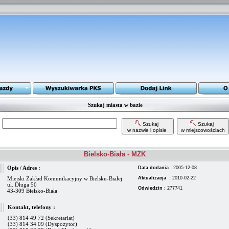
Szukaj miasta w bazie
Szukaj
Szukaj
w nazwie i opisie
w miejscowościach
Bielsko-Biała - MZK
Opis / Adres :
Data dodania :
2005-12-08
Miejski Zakład Komunikacyjny w Bielsku-Białej
Aktualizacja :
2010-02-22
ul. Długa 50
Odwiedzin :
277741
43-309 Bielsko-Biała
Kontakt, telefony :
(33) 814 49 72 (Sekretariat)
(33) 814 34 09 (Dyspozytor)