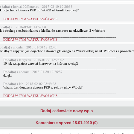
odał(a) :
karka100@onet.eu 2017-02-19 19:36:38
ak dojechać z Dworca PKP do WORD ul.Armii Krajowej?
_______________________________________________________________
DODAJ W TYM WĄTKU SWÓJ WPIS
odał(a) :
2016-09-05 13:52:08
ak dojechaç z os.beskidzkiego kładka do campusu na ul.willowej 2 w bielsku
_______________________________________________________________
DODAJ W TYM WĄTKU SWÓJ WPIS
odał(a) :
anonim 2015-01-30 12:12:43
hciałbym zapytać, jak dojechać z dworca głównego na Warszawskiej na ul. Willowa i z powrote
_______________________________________________________________
Dodał(a) :
Krzychu 2015-01-30 12:23:02
10 jak wsiądziesz zapytaj kierowcy na którym wysiąść
_______________________________________________________________
Dodał(a) :
anonim 2015-01-30 12:26:57
dzięki
_______________________________________________________________
Dodał(a) :
Kb 2015-02-02 08:49:28
Witam. Jak dotrzeć z dworca PKP w rejony ulicy Widok?
_______________________________________________________________
DODAJ W TYM WĄTKU SWÓJ WPIS
Dodaj całkowicie nowy wpis
Komentarze sprzed 18.01.2010 (0)