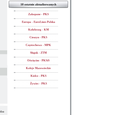
10 ostatnio aktualizowanych
Zakopane - PKS
Europa - EuroLines Polska
Kołobrzeg - KM
Cieszyn - PKS
Częstochowa - MPK
Słupsk - ZTM
Oświęcim - PKSiS
Koleje Mazowieckie
Kielce - PKS
Żywiec - PKS
zdza