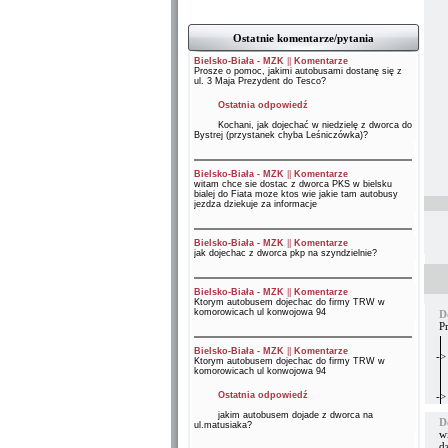
Ostatnie komentarze/pytania
Bielsko-Biała - MZK
||
Komentarze
Prosze o pomoc, jakimi autobusami dostanę się z
ul. 3 Maja Prezydent do Tesco?
Ostatnia odpowiedź
Kochani, jak dojechać w niedzielę z dworca do
Bystrej (przystanek chyba Leśniczówka)?
Bielsko-Biała - MZK
||
Komentarze
witam chce sie dostac z dworca PKS w bielsku
bialej do Fiata moze ktos wie jakie tam autobusy
jezdza dziekuje za informacje
Bielsko-Biała - MZK
||
Komentarze
jak dojechac z dworca pkp na szyndzielnie?
Bielsko-Biała - MZK
||
Komentarze
Ktorym autobusem dojechac do firmy TRW w
komorowicach ul konwojowa 94
D
P
Bielsko-Biała - MZK
||
Komentarze
->
Ktorym autobusem dojechac do firmy TRW w
komorowicach ul konwojowa 94
Ostatnia odpowiedź
->
jakim autobusem dojade z dworca na
D
ul.matusiaka?
wi
d