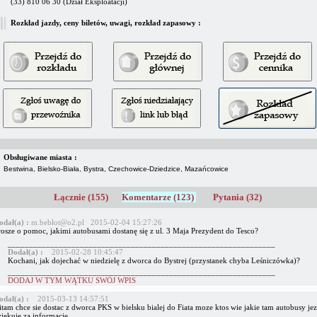
(33) 810 06 30 (Dział Eksploatacji)
Rozkład jazdy, ceny biletów, uwagi, rozkład zapasowy :
Obsługiwane miasta :
Bestwina, Bielsko-Biała, Bystra, Czechowice-Dziedzice, Mazańcowice
Łącznie (155)
Komentarze (123)
Pytania (32)
odał(a) :
m.bebłot@o2.pl 2015-02-04 15:27:26
rosze o pomoc, jakimi autobusami dostanę się z ul. 3 Maja Prezydent do Tesco?
_______________________________________________________________
Dodał(a) :
2015-02-28 10:45:47
Kochani, jak dojechać w niedzielę z dworca do Bystrej (przystanek chyba Leśniczówka)?
_______________________________________________________________
DODAJ W TYM WĄTKU SWÓJ WPIS
odał(a) :
2015-03-13 14:57:51
tam chce sie dostac z dworca PKS w bielsku bialej do Fiata moze ktos wie jakie tam autobusy je
ziekuje za informacje