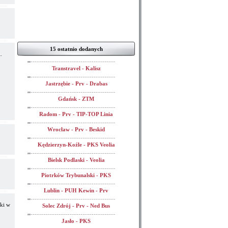
15 ostatnio dodanych
.
Transtravel - Kalisz
Jastrzębie - Prv - Drabas
Gdańsk - ZTM
Radom - Prv - TIP-TOP Linia
Wrocław - Prv - Beskid
Kędzierzyn-Koźle - PKS Veolia
Bielsk Podlaski - Veolia
Piotrków Trybunalski - PKS
Lublin - PUH Kewin - Prv
yki w
Solec Zdrój - Prv - Ned Bus
Jasło - PKS