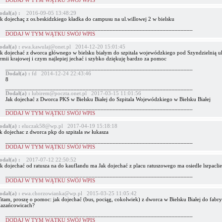
DODAJ W TYM WĄTKU SWÓJ WPIS
odał(a) :
2016-09-05 13:48:29
ak dojechaç z os.beskidzkiego kładka do campusu na ul.willowej 2 w bielsku
_______________________________________________________________
DODAJ W TYM WĄTKU SWÓJ WPIS
odał(a) :
ewa.kawulaj@onet.pl 2014-12-20 15:01:45
ak dojechać z dworca głównego w bielsku białym do szpitala wojewódzkiego pod Szyndzielnią ul
rmii krajowej i czym najlepiej jechać i szybko dziękuję bardzo za pomoc
_______________________________________________________________
Dodał(a) :
fd 2014-12-24 22:43:46
8
_______________________________________________________________
Dodał(a) :
lubirem@poczta.onet.pl 2017-03-15 11:01:56
Jak dojechać z Dworca PKS w Bielsku Białej do Szpitala Wojewódzkiego w Bielsku Białej
_______________________________________________________________
DODAJ W TYM WĄTKU SWÓJ WPIS
odał(a) :
eluczak58@wp.pl 2017-04-19 15:18:18
k dojechac z dworca pkp do szpitala sw łukasza
_______________________________________________________________
DODAJ W TYM WĄTKU SWÓJ WPIS
odał(a) :
2017-07-12 22:50:52
ak dojechać od ratusza na do kauflandu ma Jak dojechać z placu ratuszowego ma osiedle lsrpaclie
_______________________________________________________________
DODAJ W TYM WĄTKU SWÓJ WPIS
odał(a) :
ewa.chorzowianka@wp.pl 2015-03-25 11:05:42
itam, proszę o pomoc: jak dojechać (bus, pociąg, cokolwiek) z dworca w Bielsku Białej do fabr
azańcowicach?
_______________________________________________________________
DODAJ W TYM WĄTKU SWÓJ WPIS