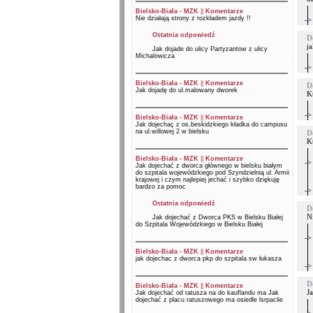
Bielsko-Biała - MZK
||
Komentarze
Nie działają strony z rozkładem jazdy !!
->
Ostatnia odpowiedź
D
j
Jak dojade do ulicy Partyzantow z ulicy
Michalowicza
->
Bielsko-Biała - MZK
||
Komentarze
D
Jak dojadę do ul.malowany dworek
K
->
Bielsko-Biała - MZK
||
Komentarze
Jak dojechaç z os.beskidzkiego kładka do campusu
na ul.willowej 2 w bielsku
D
K
Bielsko-Biała - MZK
||
Komentarze
->
Jak dojechać z dworca głównego w bielsku białym
do szpitala wojewódzkiego pod Szyndzielnią ul. Armii
krajowej i czym najlepiej jechać i szybko dziękuję
bardzo za pomoc
->
Ostatnia odpowiedź
D
Ni
Jak dojechać z Dworca PKS w Bielsku Białej
do Szpitala Wojewódzkiego w Bielsku Białej
->
Bielsko-Biała - MZK
||
Komentarze
jak dojechac z dworca pkp do szpitala sw łukasza
->
D
Bielsko-Biała - MZK
||
Komentarze
J
Jak dojechać od ratusza na do kauflandu ma Jak
dojechać z placu ratuszowego ma osiedle lsrpaclie