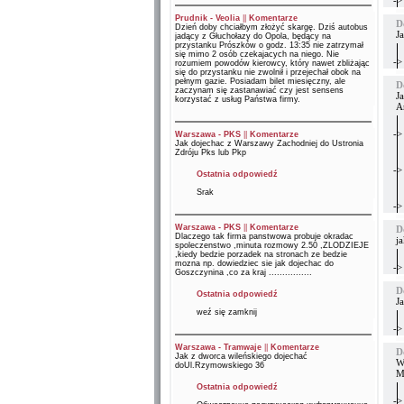
->
Prudnik - Veolia
||
Komentarze
D
Dzień doby chciałbym złożyć skargę. Dziś autobus
J
jadący z Głuchołazy do Opola, będący na
przystanku Prószków o godz. 13:35 nie zatrzymał
się mimo 2 osób czekajacych na niego. Nie
->
rozumiem powodów kierowcy, który nawet zbliżając
się do przystanku nie zwolnił i przejechał obok na
pełnym gazie. Posiadam bilet miesięczny, ale
D
zaczynam się zastanawiać czy jest sensens
J
korzystać z usług Państwa firmy.
A
->
Warszawa - PKS
||
Komentarze
Jak dojechac z Warszawy Zachodniej do Ustronia
Zdróju Pks lub Pkp
->
Ostatnia odpowiedź
Srak
->
Warszawa - PKS
||
Komentarze
D
Dlaczego tak firma panstwowa probuje okradac
ja
spoleczenstwo ,minuta rozmowy 2.50 ,ZLODZIEJE
,kiedy bedzie porzadek na stronach ze bedzie
mozna np. dowiedziec sie jak dojechac do
->
Goszczynina ,co za kraj ................
D
Ostatnia odpowiedź
J
weź się zamknij
->
Warszawa - Tramwaje
||
Komentarze
D
Jak z dworca wileńskiego dojechać
W
doUl.Rzymowskiego 36
M
Ostatnia odpowiedź
->