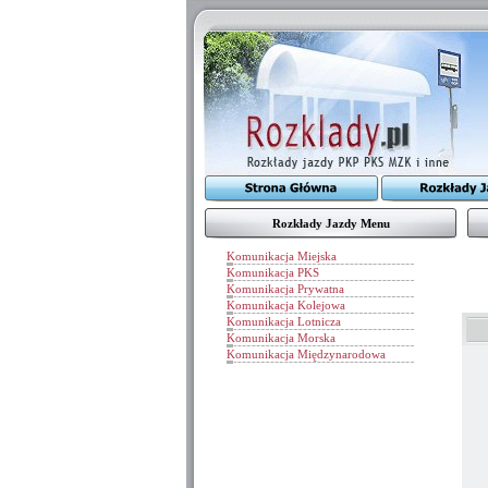
Rozkłady Jazdy Menu
Komunikacja Miejska
Komunikacja PKS
Komunikacja Prywatna
Komunikacja Kolejowa
Komunikacja Lotnicza
Komunikacja Morska
Komunikacja Międzynarodowa