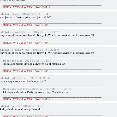
_______________________________________________________________
DODAJ W TYM WĄTKU SWÓJ WPIS
odał(a) :
ilawek 2015-08-22 21:36:54
ak dojechac z dworca pkp na szyndzielnie?
_______________________________________________________________
DODAJ W TYM WĄTKU SWÓJ WPIS
odał(a) :
S_awek@wp.pl 2015-09-15 10:14:47
torym autobusem dojechac do firmy TRW w komorowicach ul konwojowa 94
_______________________________________________________________
DODAJ W TYM WĄTKU SWÓJ WPIS
odał(a) :
S_awek@wp.pl 2015-09-15 10:14:49
torym autobusem dojechac do firmy TRW w komorowicach ul konwojowa 94
_______________________________________________________________
Dodał(a) :
pepe 2015-09-23 10:11:19
jakim autobusem dojade z dworca na ul.matusiaka?
_______________________________________________________________
DODAJ W TYM WĄTKU SWÓJ WPIS
odał(a) :
Włoszka 2016-03-01 01:03:34
e działają strony z rozkładem jazdy !!
_______________________________________________________________
Dodał(a) :
naszakaczka1@wp.pl 2016-03-13 13:54:48
Jak dojade do ulicy Partyzantow z ulicy Michalowicza
_______________________________________________________________
DODAJ W TYM WĄTKU SWÓJ WPIS
odał(a) :
iplus74 2016-08-13 07:16:55
ak dojadę do ul.malowany dworek
_______________________________________________________________