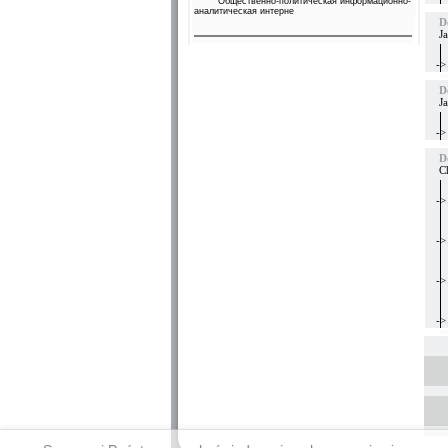
Общественно-политическая информационно-
аналитическая интерне
D
J
->
D
J
->
D
C
->
->
->
->