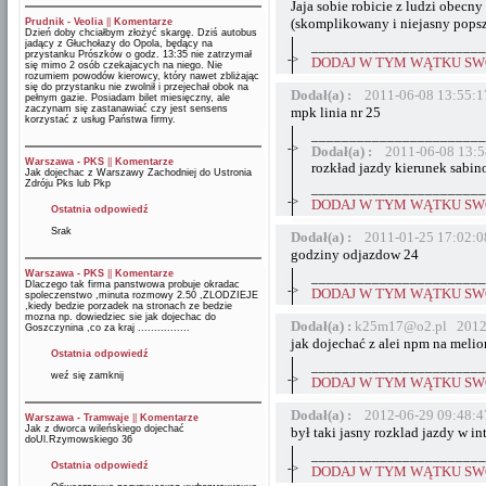
Jaja sobie robicie z ludzi obecn
(skomplikowany i niejasny popszed
Prudnik - Veolia
||
Komentarze
Dzień doby chciałbym złożyć skargę. Dziś autobus
jadący z Głuchołazy do Opola, będący na
_______________________
przystanku Prószków o godz. 13:35 nie zatrzymał
->
DODAJ W TYM WĄTKU SWÓ
się mimo 2 osób czekajacych na niego. Nie
rozumiem powodów kierowcy, który nawet zbliżając
się do przystanku nie zwolnił i przejechał obok na
Dodał(a) :
2011-06-08 13:55:1
pełnym gazie. Posiadam bilet miesięczny, ale
zaczynam się zastanawiać czy jest sensens
mpk linia nr 25
korzystać z usług Państwa firmy.
_______________________
->
Dodał(a) :
2011-06-08 13:5
Warszawa - PKS
||
Komentarze
rozkład jazdy kierunek sabin
Jak dojechac z Warszawy Zachodniej do Ustronia
Zdróju Pks lub Pkp
_______________________
->
DODAJ W TYM WĄTKU SWÓ
Ostatnia odpowiedź
Srak
Dodał(a) :
2011-01-25 17:02:0
godziny odjazdow 24
Warszawa - PKS
||
Komentarze
_______________________
Dlaczego tak firma panstwowa probuje okradac
->
DODAJ W TYM WĄTKU SWÓ
spoleczenstwo ,minuta rozmowy 2.50 ,ZLODZIEJE
,kiedy bedzie porzadek na stronach ze bedzie
mozna np. dowiedziec sie jak dojechac do
Dodał(a) :
k25m17@o2.pl 2012-
Goszczynina ,co za kraj ................
jak dojechać z alei npm na meli
Ostatnia odpowiedź
_______________________
weź się zamknij
->
DODAJ W TYM WĄTKU SWÓ
Dodał(a) :
2012-06-29 09:48:4
Warszawa - Tramwaje
||
Komentarze
Jak z dworca wileńskiego dojechać
był taki jasny rozklad jazdy w int
doUl.Rzymowskiego 36
_______________________
Ostatnia odpowiedź
->
DODAJ W TYM WĄTKU SWÓ