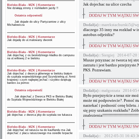
Jak dojechac na ulice czecha
Bielsko-Biała - MZK
||
Komentarze
Nie działają strony z rozkładem jazdy !!
_______________________
->
DODAJ W TYM WĄTKU SWÓ
Ostatnia odpowiedź
Jak dojade do ulicy Partyzantow z ulicy
Dodał(a) :
marekstachurski5@wp
Michalowicza
dlaczego 35 inny ma rozkład w in
autobus odjeżdża?
Bielsko-Biała - MZK
||
Komentarze
Jak dojadę do ul.malowany dworek
_______________________
->
DODAJ W TYM WĄTKU SWÓ
Bielsko-Biała - MZK
||
Komentarze
Dodał(a) :
Siergiej 2014-07-20 
Jak dojechaç z os.beskidzkiego kładka do campusu
na ul.willowej 2 w bielsku
Musze przyznac ze tworca tej str
zarzutu i jest bardzo przejrzyste
PKS. Pozrawiam.
Bielsko-Biała - MZK
||
Komentarze
Jak dojechać z dworca głównego w bielsku białym
_______________________
do szpitala wojewódzkiego pod Szyndzielnią ul. Armii
krajowej i czym najlepiej jechać i szybko dziękuję
->
DODAJ W TYM WĄTKU SWÓ
bardzo za pomoc
Dodał(a) :
małgorzata 2014-05-
Ostatnia odpowiedź
Było przejrzyście a teraz nie mo
Jak dojechać z Dworca PKS w Bielsku Białej
do Szpitala Wojewódzkiego w Bielsku Białej
może mi podpowiecie?. Ponoć ma b
narzekać i podnosić cenę biletu.
się przy szukaniu rozkładu? Zrób
Bielsko-Biała - MZK
||
Komentarze
znalezienia!!!!!!!!!!!!!!!!!!!!!!!!!!!!
jak dojechac z dworca pkp do szpitala sw łukasza
_______________________
->
DODAJ W TYM WĄTKU SWÓ
Bielsko-Biała - MZK
||
Komentarze
Jak dojechać od ratusza na do kauflandu ma Jak
dojechać z placu ratuszowego ma osiedle lsrpaclie
Dodał(a) :
2012-05-31 16:43:3