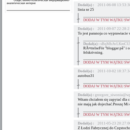
Общественно-политическая информационно-
аналитическая интерне
Dodał(a) :
2011-06-08 13:53:3
linia nr 25
_______________________
->
DODAJ W TYM WĄTKU SWÓ
Dodał(a) :
2011-09-07 22:28:2
To jest paranoja co wyprawiacie 
_______________________
->
Dodał(a) :
sBqMhAvLKmCULv
RĂ¤ttelseFör "bloggar på" i o
felskrivning.
_______________________
->
DODAJ W TYM WĄTKU SWÓ
Dodał(a) :
2011-10-02 18:37:3
autobus31
_______________________
->
DODAJ W TYM WĄTKU SWÓ
Dodał(a) :
grzegorz_siwonia@wp
Witam chciałem się zapytać dla c
nie mają jak dojechać.Proszę Mi 
_______________________
->
DODAJ W TYM WĄTKU SWÓ
Dodał(a) :
2011-05-23 20:27:0
Z Łodzi Fabrycznej do Częstocho