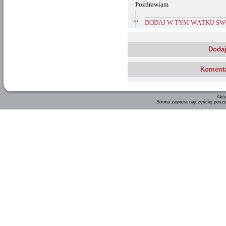
Pozdrawiam
_______________________
->
DODAJ W TYM WĄTKU SWÓ
Dodaj
Komenta
Aktu
Strona zawiera najczęściej posz