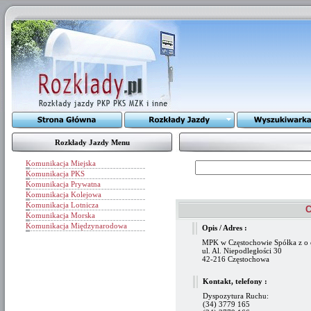
Rozkłady Jazdy Menu
Komunikacja Miejska
Komunikacja PKS
Komunikacja Prywatna
Komunikacja Kolejowa
Komunikacja Lotnicza
C
Komunikacja Morska
Komunikacja Międzynarodowa
Opis / Adres :
MPK w Częstochowie Spółka z o 
ul. Al. Niepodległości 30
42-216 Częstochowa
Kontakt, telefony :
Dyspozytura Ruchu:
(34) 3779 165