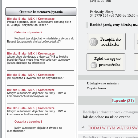
(34) 3779 166
Ostatnie komentarze/pytania
Pochwały, Skargi:
34 3779 164 (od 7:00 do 15:00 w
Bielsko-Biała - MZK
||
Komentarze
Prosze o pomoc, jakimi autobusami dostanę się z
Rozkład jazdy, ceny biletów, uw
ul. 3 Maja Prezydent do Tesco?
Ostatnia odpowiedź
Kochani, jak dojechać w niedzielę z dworca do
Bystrej (przystanek chyba Leśniczówka)?
Bielsko-Biała - MZK
||
Komentarze
witam chce sie dostac z dworca PKS w bielsku
bialej do Fiata moze ktos wie jakie tam autobusy
jezdza dziekuje za informacje
Bielsko-Biała - MZK
||
Komentarze
jak dojechac z dworca pkp na szyndzielnie?
Obsługiwane miasta :
Częstochowa
Bielsko-Biała - MZK
||
Komentarze
Ktorym autobusem dojechac do firmy TRW w
komorowicach ul konwojowa 94
Łącznie (21)
Bielsko-Biała - MZK
||
Komentarze
Ktorym autobusem dojechac do firmy TRW w
Dodał(a) :
dorotanowak.czwagma
komorowicach ul konwojowa 94
Jak dojechac na ulice czecha
Ostatnia odpowiedź
_______________________
->
DODAJ W TYM WĄTKU SWÓ
jakim autobusem dojade z dworca na
ul.matusiaka?
Dodał(a) :
dorotanowak.czwagma