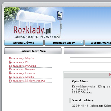
Rozkłady Jazdy Menu
Komunikacja Miejska
Komunikacja PKS
Komunikacja Prywatna
Komunikacja Kolejowa
Komunikacja Lotnicza
K
Komunikacja Morska
Komunikacja Międzynarodowa
Opis / Adres :
Koleje Mazowieckie - KM sp. z o
ul. Lubelska 1
03-802 Warszawa
Kontakt, telefony :
22 364 44 44 - Informacja Kolej