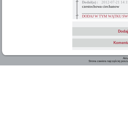
->
Dodał(a) :
2012-07-21 14:1
czestochowa ciechanow
_______________________
->
DODAJ W TYM WĄTKU SWÓ
Dodaj
Komenta
Aktu
Strona zawiera najczęściej posz