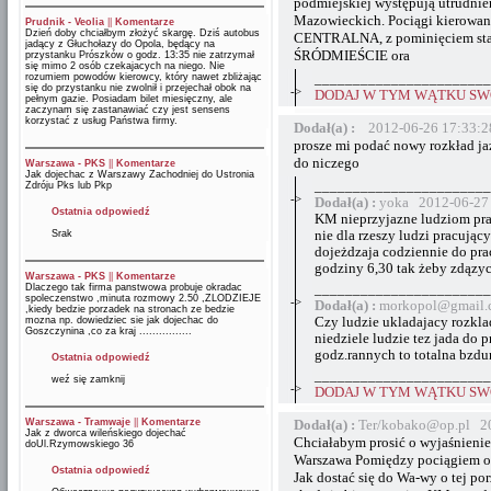
podmiejskiej występują utrudnie
Mazowieckich. Pociągi kierowane
Prudnik - Veolia
||
Komentarze
Dzień doby chciałbym złożyć skargę. Dziś autobus
CENTRALNA, z pominięciem st
jadący z Głuchołazy do Opola, będący na
ŚRÓDMIEŚCIE ora
przystanku Prószków o godz. 13:35 nie zatrzymał
się mimo 2 osób czekajacych na niego. Nie
rozumiem powodów kierowcy, który nawet zbliżając
_______________________
się do przystanku nie zwolnił i przejechał obok na
->
DODAJ W TYM WĄTKU SWÓ
pełnym gazie. Posiadam bilet miesięczny, ale
zaczynam się zastanawiać czy jest sensens
korzystać z usług Państwa firmy.
Dodał(a) :
2012-06-26 17:33:2
prosze mi podać nowy rozkład jaz
do niczego
Warszawa - PKS
||
Komentarze
Jak dojechac z Warszawy Zachodniej do Ustronia
_______________________
Zdróju Pks lub Pkp
->
Dodał(a) :
yoka 2012-06-27 
Ostatnia odpowiedź
KM nieprzyjazne ludziom prac
Srak
nie dla rzeszy ludzi pracując
dojeżdzaja codziennie do pra
godziny 6,30 tak żeby zdązyc
Warszawa - PKS
||
Komentarze
Dlaczego tak firma panstwowa probuje okradac
_______________________
spoleczenstwo ,minuta rozmowy 2.50 ,ZLODZIEJE
->
Dodał(a) :
morkopol@gmail.
,kiedy bedzie porzadek na stronach ze bedzie
mozna np. dowiedziec sie jak dojechac do
Czy ludzie ukladajacy rozkla
Goszczynina ,co za kraj ................
niedziele ludzie tez jada do 
godz.rannych to totalna bzdu
Ostatnia odpowiedź
_______________________
weź się zamknij
->
DODAJ W TYM WĄTKU SWÓ
Warszawa - Tramwaje
||
Komentarze
Dodał(a) :
Ter/kobako@op.pl 20
Jak z dworca wileńskiego dojechać
Chciałabym prosić o wyjaśnienie
doUl.Rzymowskiego 36
Warszawa Pomiędzy pociągiem o g
Ostatnia odpowiedź
Jak dostać się do Wa-wy o tej po