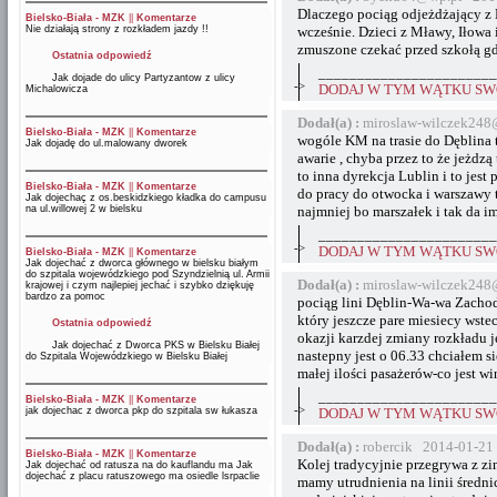
Dlaczego pociąg odjeżdżający z 
Bielsko-Biała - MZK
||
Komentarze
Nie działają strony z rozkładem jazdy !!
wcześnie. Dzieci z Mławy, Iłowa
zmuszone czekać przed szkołą g
Ostatnia odpowiedź
_______________________
Jak dojade do ulicy Partyzantow z ulicy
->
DODAJ W TYM WĄTKU SWÓ
Michalowicza
Dodał(a) :
miroslaw-wilczek248
Bielsko-Biała - MZK
||
Komentarze
wogóle KM na trasie do Dęblina t
Jak dojadę do ul.malowany dworek
awarie , chyba przez to że jeżdzą
to inna dyrekcja Lublin i to jest
Bielsko-Biała - MZK
||
Komentarze
do pracy do otwocka i warszawy t
Jak dojechaç z os.beskidzkiego kładka do campusu
na ul.willowej 2 w bielsku
najmniej bo marszałek i tak da i
_______________________
->
DODAJ W TYM WĄTKU SWÓ
Bielsko-Biała - MZK
||
Komentarze
Jak dojechać z dworca głównego w bielsku białym
do szpitala wojewódzkiego pod Szyndzielnią ul. Armii
Dodał(a) :
miroslaw-wilczek248
krajowej i czym najlepiej jechać i szybko dziękuję
bardzo za pomoc
pociąg lini Dęblin-Wa-wa Zachod
który jeszcze pare miesiecy wste
Ostatnia odpowiedź
okazji karzdej zmiany rozkładu j
Jak dojechać z Dworca PKS w Bielsku Białej
nastepny jest o 06.33 chciałem s
do Szpitala Wojewódzkiego w Bielsku Białej
małej ilości pasażerów-co jest 
_______________________
Bielsko-Biała - MZK
||
Komentarze
->
jak dojechac z dworca pkp do szpitala sw łukasza
DODAJ W TYM WĄTKU SWÓ
Dodał(a) :
robercik 2014-01-21
Bielsko-Biała - MZK
||
Komentarze
Kolej tradycyjnie przegrywa z z
Jak dojechać od ratusza na do kauflandu ma Jak
dojechać z placu ratuszowego ma osiedle lsrpaclie
mamy utrudnienia na linii średni