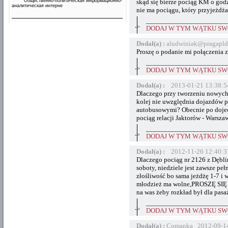
Общественно-политическая информационно-
skąd się bierze pociąg KM o god
аналитическая интерне
nie ma pociągu, który przyjeżdża
_______________________
->
DODAJ W TYM WĄTKU SWÓ
Dodał(a) :
aludwiniak@pragapld
Proszę o podanie mi połączenia 
_______________________
->
DODAJ W TYM WĄTKU SWÓ
Dodał(a) :
2013-01-21 13:38:5
Dlaczego przy tworzeniu nowych
kolej nie uwzględnia dojazdów p
autobusowymi? Obecnie po dojec
pociąg relacji Jaktorów - Warsza
_______________________
->
DODAJ W TYM WĄTKU SWÓ
Dodał(a) :
2012-11-26 12:40:3
Dlaczego pociąg nr 2126 z Dębli
soboty, niedziele jest zawsze peł
złośliwość bo sama jeżdżę 1-7 i 
młodzież ma wolne,PROSZĘ SIĘ
na was żeby rozkład był dla pasa
_______________________
->
DODAJ W TYM WĄTKU SWÓ
Dodał(a) :
Comanka 2012-09-14