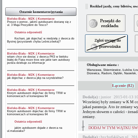
Rozkład jazdy, ceny biletów, uw
Ostatnie komentarze/pytania
Bielsko-Biała - MZK
||
Komentarze
Prosze o pomoc, jakimi autobusami dostanę się z
ul. 3 Maja Prezydent do Tesco?
Ostatnia odpowiedź
Kochani, jak dojechać w niedzielę z dworca do
Bystrej (przystanek chyba Leśniczówka)?
Bielsko-Biała - MZK
||
Komentarze
witam chce sie dostac z dworca PKS w bielsku
bialej do Fiata moze ktos wie jakie tam autobusy
jezdza dziekuje za informacje
Obsługiwane miasta :
Warszawa, Skierniewice, Łuków, Łowi
Drzewica, Radom, Dęblin, Nasielsk,
Bielsko-Biała - MZK
||
Komentarze
jak dojechac z dworca pkp na szyndzielnie?
Łącznie (82)
Bielsko-Biała - MZK
||
Komentarze
Ktorym autobusem dojechac do firmy TRW w
komorowicach ul konwojowa 94
Dodał(a) :
junior 2015-01-13 1
Wcześniej były zmiany w K M co 
jakaś paranoja. A to że zmiany w
Bielsko-Biała - MZK
||
Komentarze
Jednym słowem o całości - żenada
Ktorym autobusem dojechac do firmy TRW w
komorowicach ul konwojowa 94
zmiany.
Ostatnia odpowiedź
_______________________
->
DODAJ W TYM WĄTKU SWÓ
jakim autobusem dojade z dworca na
ul.matusiaka?
Dodał(a) :
bychu64@wp.pl 2014