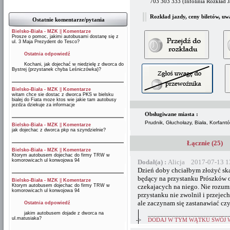
703 303 333 (Infolinia Rozkład 
Rozkład jazdy, ceny biletów, uw
Ostatnie komentarze/pytania
Bielsko-Biała - MZK
||
Komentarze
Prosze o pomoc, jakimi autobusami dostanę się z
ul. 3 Maja Prezydent do Tesco?
Ostatnia odpowiedź
Kochani, jak dojechać w niedzielę z dworca do
Bystrej (przystanek chyba Leśniczówka)?
Bielsko-Biała - MZK
||
Komentarze
witam chce sie dostac z dworca PKS w bielsku
bialej do Fiata moze ktos wie jakie tam autobusy
jezdza dziekuje za informacje
Obsługiwane miasta :
Prudnik, Głuchołazy, Biała, Korfant
Bielsko-Biała - MZK
||
Komentarze
jak dojechac z dworca pkp na szyndzielnie?
Łącznie (25)
Bielsko-Biała - MZK
||
Komentarze
Ktorym autobusem dojechac do firmy TRW w
komorowicach ul konwojowa 94
Dodał(a) :
Alicja 2017-07-13 1
Dzień doby chciałbym złożyć ska
będący na przystanku Prószków o
Bielsko-Biała - MZK
||
Komentarze
Ktorym autobusem dojechac do firmy TRW w
czekajacych na niego. Nie rozum
komorowicach ul konwojowa 94
przystanku nie zwolnił i przejec
ale zaczynam się zastanawiać czy 
Ostatnia odpowiedź
jakim autobusem dojade z dworca na
__________________________
ul.matusiaka?
->
DODAJ W TYM WĄTKU SWÓJ 