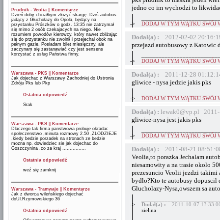
jedno co im wychodzi to likwida
Prudnik - Veolia
||
Komentarze
Dzień doby chciałbym złożyć skargę. Dziś autobus
__________________________
jadący z Głuchołazy do Opola, będący na
->
DODAJ W TYM WĄTKU SWÓJ 
przystanku Prószków o godz. 13:35 nie zatrzymał
się mimo 2 osób czekajacych na niego. Nie
rozumiem powodów kierowcy, który nawet zbliżając
Dodał(a) :
2012-02-02 20:16:1
się do przystanku nie zwolnił i przejechał obok na
przejazd autobusowy z Katowic 
pełnym gazie. Posiadam bilet miesięczny, ale
zaczynam się zastanawiać czy jest sensens
korzystać z usług Państwa firmy.
__________________________
->
DODAJ W TYM WĄTKU SWÓJ 
Warszawa - PKS
||
Komentarze
Dodał(a) :
2011-12-28 01:12:1
Jak dojechac z Warszawy Zachodniej do Ustronia
gliwice - nysa jedzie jakis pks
Zdróju Pks lub Pkp
__________________________
Ostatnia odpowiedź
->
DODAJ W TYM WĄTKU SWÓJ 
Srak
Dodał(a) :
lewak0@vp.pl 2011-
gliwice-nysa jest jakis pks
Warszawa - PKS
||
Komentarze
Dlaczego tak firma panstwowa probuje okradac
__________________________
spoleczenstwo ,minuta rozmowy 2.50 ,ZLODZIEJE
->
DODAJ W TYM WĄTKU SWÓJ 
,kiedy bedzie porzadek na stronach ze bedzie
mozna np. dowiedziec sie jak dojechac do
Dodał(a) :
2011-08-21 08:51:0
Goszczynina ,co za kraj ................
Veolia,to porazka.Jechalam auto
Ostatnia odpowiedź
niesamowity a na trasie okolo 50
weź się zamknij
prezesuncio Veolii jezdzi takim
bydlo?Kto te autobusy dopuscil do
Glucholazy-Nysa,owszem sa autob
Warszawa - Tramwaje
||
Komentarze
Jak z dworca wileńskiego dojechać
__________________________
doUl.Rzymowskiego 36
->
Dodał(a) :
2011-10-07 13:33:0
zielina
Ostatnia odpowiedź
__________________________