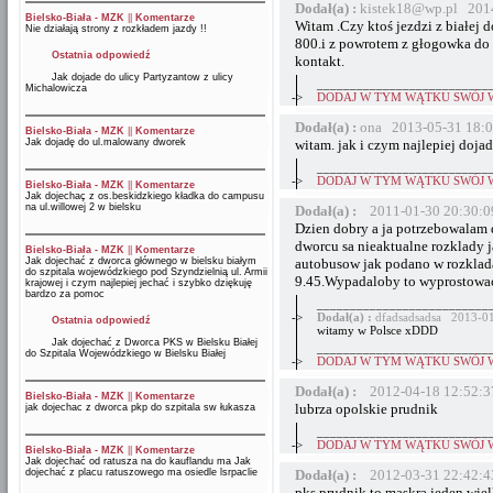
Dodał(a) :
kistek18@wp.pl 2014
Bielsko-Biała - MZK
||
Komentarze
Witam .Czy ktoś jezdzi z białe
Nie działają strony z rozkładem jazdy !!
800.i z powrotem z głogowka do
Ostatnia odpowiedź
kontakt.
Jak dojade do ulicy Partyzantow z ulicy
__________________________
Michalowicza
->
DODAJ W TYM WĄTKU SWÓJ 
Dodał(a) :
ona 2013-05-31 18:0
Bielsko-Biała - MZK
||
Komentarze
Jak dojadę do ul.malowany dworek
witam. jak i czym najlepiej doja
__________________________
->
DODAJ W TYM WĄTKU SWÓJ 
Bielsko-Biała - MZK
||
Komentarze
Jak dojechaç z os.beskidzkiego kładka do campusu
na ul.willowej 2 w bielsku
Dodał(a) :
2011-01-30 20:30:0
Dzien dobry a ja potrzebowalam d
dworcu sa nieaktualne rozklady j
Bielsko-Biała - MZK
||
Komentarze
Jak dojechać z dworca głównego w bielsku białym
autobusow jak podano w rozklada
do szpitala wojewódzkiego pod Szyndzielnią ul. Armii
9.45.Wypadaloby to wyprostowac
krajowej i czym najlepiej jechać i szybko dziękuję
bardzo za pomoc
__________________________
->
Dodał(a) :
dfadsadsadsa 2013-01
Ostatnia odpowiedź
witamy w Polsce xDDD
Jak dojechać z Dworca PKS w Bielsku Białej
__________________________
do Szpitala Wojewódzkiego w Bielsku Białej
->
DODAJ W TYM WĄTKU SWÓJ 
Dodał(a) :
2012-04-18 12:52:3
Bielsko-Biała - MZK
||
Komentarze
lubrza opolskie prudnik
jak dojechac z dworca pkp do szpitala sw łukasza
__________________________
->
DODAJ W TYM WĄTKU SWÓJ 
Bielsko-Biała - MZK
||
Komentarze
Jak dojechać od ratusza na do kauflandu ma Jak
dojechać z placu ratuszowego ma osiedle lsrpaclie
Dodał(a) :
2012-03-31 22:42:4
pks prudnik to maskra jeden wielk