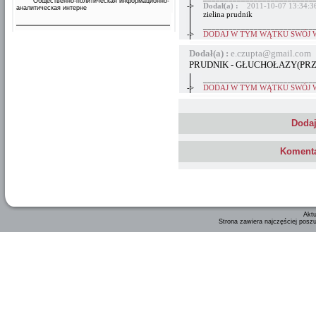
Общественно-политическая информационно-
->
Dodał(a) :
2011-10-07 13:34:3
аналитическая интерне
zielina prudnik
__________________________
->
DODAJ W TYM WĄTKU SWÓJ 
Dodał(a) :
e.czupta@gmail.com 
PRUDNIK - GŁUCHOŁAZY(PRZE
__________________________
->
DODAJ W TYM WĄTKU SWÓJ 
Dodaj
Komenta
Aktu
Strona zawiera najczęściej posz