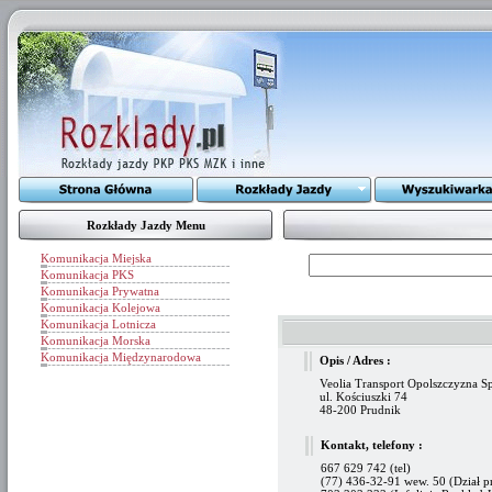
Rozkłady Jazdy Menu
Komunikacja Miejska
Komunikacja PKS
Komunikacja Prywatna
Komunikacja Kolejowa
Komunikacja Lotnicza
Komunikacja Morska
Komunikacja Międzynarodowa
Opis / Adres :
Veolia Transport Opolszczyzna Sp
ul. Kościuszki 74
48-200 Prudnik
Kontakt, telefony :
667 629 742 (tel)
(77) 436-32-91 wew. 50 (Dział p