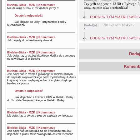
Dodał(a) :
piotrg07@o2.pl 2010-09-
Czy jeśli odpłynę o 13.50 z Rybiego R
Bielsko-Biała - MZK
||
Komentarze
czasu zajmie taka przejażdżka?
Nie działają strony z rozkładem jazdy !!
__________________________
Ostatnia odpowiedź
->
DODAJ W TYM WĄTKU SWÓJ 
Jak dojade do ulicy Partyzantow z ulicy
Dodał(a) :
2010-09-18 18:45:17
Michalowicza
b
__________________________
Bielsko-Biała - MZK
||
Komentarze
->
DODAJ W TYM WĄTKU SWÓJ 
Jak dojadę do ul.malowany dworek
Bielsko-Biała - MZK
||
Komentarze
Dodaj
Jak dojechaç z os.beskidzkiego kładka do campusu
na ul.willowej 2 w bielsku
Komenta
Bielsko-Biała - MZK
||
Komentarze
Jak dojechać z dworca głównego w bielsku białym
do szpitala wojewódzkiego pod Szyndzielnią ul. Armii
krajowej i czym najlepiej jechać i szybko dziękuję
bardzo za pomoc
Ostatnia odpowiedź
Jak dojechać z Dworca PKS w Bielsku Białej
do Szpitala Wojewódzkiego w Bielsku Białej
Bielsko-Biała - MZK
||
Komentarze
jak dojechac z dworca pkp do szpitala sw łukasza
Bielsko-Biała - MZK
||
Komentarze
Jak dojechać od ratusza na do kauflandu ma Jak
dojechać z placu ratuszowego ma osiedle lsrpaclie