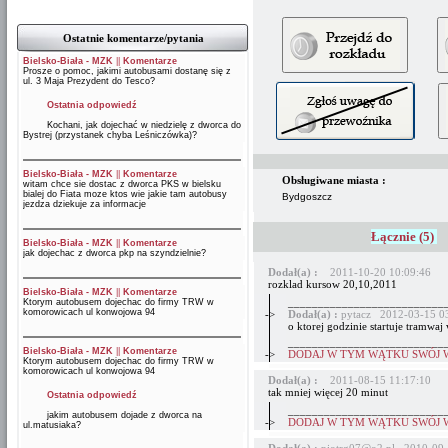
Ostatnie komentarze/pytania
Bielsko-Biała - MZK
||
Komentarze
Prosze o pomoc, jakimi autobusami dostanę się z
ul. 3 Maja Prezydent do Tesco?
Ostatnia odpowiedź
Kochani, jak dojechać w niedzielę z dworca do
Bystrej (przystanek chyba Leśniczówka)?
Bielsko-Biała - MZK
||
Komentarze
Obsługiwane miasta :
witam chce sie dostac z dworca PKS w bielsku
bialej do Fiata moze ktos wie jakie tam autobusy
Bydgoszcz
jezdza dziekuje za informacje
Łącznie (5)
Bielsko-Biała - MZK
||
Komentarze
jak dojechac z dworca pkp na szyndzielnie?
Dodał(a) :
2011-10-20 10:09:46
rozklad kursow 20,10,2011
Bielsko-Biała - MZK
||
Komentarze
__________________________
Ktorym autobusem dojechac do firmy TRW w
komorowicach ul konwojowa 94
->
Dodał(a) :
pytacz 2012-03-15 0
o ktorej godzinie startuje tramwa
__________________________
Bielsko-Biała - MZK
||
Komentarze
->
DODAJ W TYM WĄTKU SWÓJ 
Ktorym autobusem dojechac do firmy TRW w
komorowicach ul konwojowa 94
Dodał(a) :
2011-08-15 11:17:10
tak mniej więcej 20 minut
Ostatnia odpowiedź
__________________________
jakim autobusem dojade z dworca na
->
DODAJ W TYM WĄTKU SWÓJ 
ul.matusiaka?