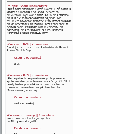
Prudnik - Veolia
||
Komentarze
Dzień doby chciałbym złożyć skargę. Dziś autobus
jadący z Głuchołazy do Opola, będący na
przystanku Prószków o godz. 13:35 nie zatrzymał
się mimo 2 osób czekajacych na niego. Nie
rozumiem powodów kierowcy, który nawet zbliżając
się do przystanku nie zwolnił i przejechał obok na
pełnym gazie. Posiadam bilet miesięczny, ale
zaczynam się zastanawiać czy jest sensens
korzystać z usług Państwa firmy.
Warszawa - PKS
||
Komentarze
Jak dojechac z Warszawy Zachodniej do Ustronia
Zdróju Pks lub Pkp
Ostatnia odpowiedź
Srak
Warszawa - PKS
||
Komentarze
Dlaczego tak firma panstwowa probuje okradac
spoleczenstwo ,minuta rozmowy 2.50 ,ZLODZIEJE
,kiedy bedzie porzadek na stronach ze bedzie
mozna np. dowiedziec sie jak dojechac do
Goszczynina ,co za kraj ................
Ostatnia odpowiedź
weź się zamknij
Warszawa - Tramwaje
||
Komentarze
Jak z dworca wileńskiego dojechać
doUl.Rzymowskiego 36
Ostatnia odpowiedź