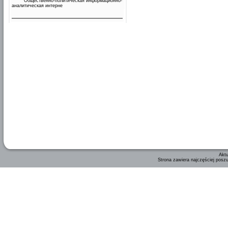
Общественно-политическая информационно-
аналитическая интерне
Aktu
Strona zawiera najczęściej posz