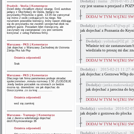
Dodał(a) :
mama 2016-07-05 23
czy jest szansa n przejazd z
Prudnik - Veolia
||
Komentarze
Dzień doby chciałbym złożyć skargę. Dziś autobus
_______________________
jadący z Głuchołazy do Opola, będący na
przystanku Prószków o godz. 13:35 nie zatrzymał
->
DODAJ W TYM WĄTKU SWÓ
się mimo 2 osób czekajacych na niego. Nie
rozumiem powodów kierowcy, który nawet zbliżając
się do przystanku nie zwolnił i przejechał obok na
Dodał(a) :
jozefina147@wp.pl 2
pełnym gazie. Posiadam bilet miesięczny, ale
jak dojechać z Poznania do Kryn
zaczynam się zastanawiać czy jest sensens
korzystać z usług Państwa firmy.
_______________________
->
Dodał(a) :
yolinka@O2.pl 20
Warszawa - PKS
||
Komentarze
Właśnie też sie zastanawiam 
Jak dojechac z Warszawy Zachodniej do Ustronia
wiedziała to proszę mi dac zn
Zdróju Pks lub Pkp
_______________________
Ostatnia odpowiedź
->
DODAJ W TYM WĄTKU SWÓ
Srak
Dodał(a) :
2015-02-21 11:27:4
jak dojechac z Gorzowa Wlkp d
Warszawa - PKS
||
Komentarze
Dlaczego tak firma panstwowa probuje okradac
_______________________
spoleczenstwo ,minuta rozmowy 2.50 ,ZLODZIEJE
->
,kiedy bedzie porzadek na stronach ze bedzie
Dodał(a) :
janka.makowska@
mozna np. dowiedziec sie jak dojechac do
jak dojechać z jarocina do kr
Goszczynina ,co za kraj ................
_______________________
Ostatnia odpowiedź
->
DODAJ W TYM WĄTKU SWÓ
weź się zamknij
Dodał(a) :
wredotka 2016-02-07
jak dojade z gorzowa do plocka
Warszawa - Tramwaje
||
Komentarze
Jak z dworca wileńskiego dojechać
_______________________
doUl.Rzymowskiego 36
->
DODAJ W TYM WĄTKU SWÓ
Ostatnia odpowiedź
Dodał(a) :
kortada50@wp.pl 20