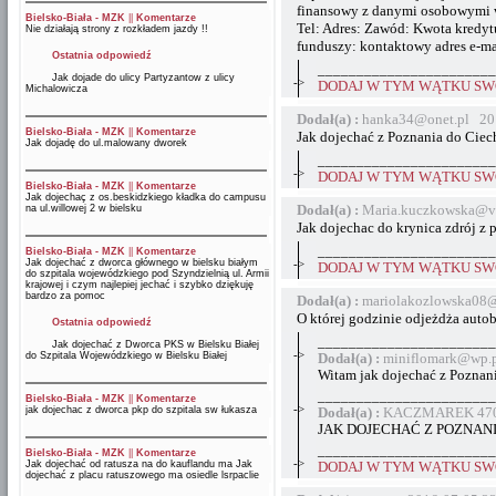
finansowy z danymi osobowymi w
Bielsko-Biała - MZK
||
Komentarze
Tel: Adres: Zawód: Kwota kredyt
Nie działają strony z rozkładem jazdy !!
funduszy: kontaktowy adres e-ma
Ostatnia odpowiedź
_______________________
Jak dojade do ulicy Partyzantow z ulicy
->
DODAJ W TYM WĄTKU SWÓ
Michalowicza
Dodał(a) :
hanka34@onet.pl 20
Bielsko-Biała - MZK
||
Komentarze
Jak dojechać z Poznania do Cie
Jak dojadę do ul.malowany dworek
_______________________
->
DODAJ W TYM WĄTKU SWÓ
Bielsko-Biała - MZK
||
Komentarze
Jak dojechaç z os.beskidzkiego kładka do campusu
Dodał(a) :
Maria.kuczkowska@v
na ul.willowej 2 w bielsku
Jak dojechac do krynica zdrój z 
_______________________
Bielsko-Biała - MZK
||
Komentarze
Jak dojechać z dworca głównego w bielsku białym
->
DODAJ W TYM WĄTKU SWÓ
do szpitala wojewódzkiego pod Szyndzielnią ul. Armii
krajowej i czym najlepiej jechać i szybko dziękuję
bardzo za pomoc
Dodał(a) :
mariolakozlowska08
O której godzinie odjeżdża autob
Ostatnia odpowiedź
_______________________
Jak dojechać z Dworca PKS w Bielsku Białej
->
do Szpitala Wojewódzkiego w Bielsku Białej
Dodał(a) :
miniflomark@wp.p
Witam jak dojechać z Poznani
_______________________
Bielsko-Biała - MZK
||
Komentarze
->
jak dojechac z dworca pkp do szpitala sw łukasza
Dodał(a) :
KACZMAREK 4704
JAK DOJECHAĆ Z POZNAN
_______________________
Bielsko-Biała - MZK
||
Komentarze
->
Jak dojechać od ratusza na do kauflandu ma Jak
DODAJ W TYM WĄTKU SWÓ
dojechać z placu ratuszowego ma osiedle lsrpaclie