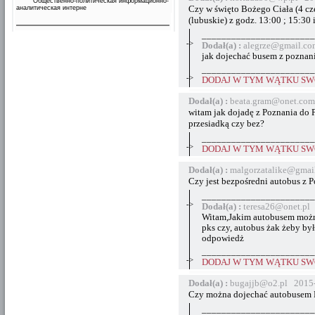
Общественно-политическая информационно-
Czy w święto Bożego Ciała (4 c
аналитическая интерне
(lubuskie) z godz. 13:00 ; 15:30 
_______________________
->
Dodał(a) :
alegrze@gmail.co
jak dojechać busem z poznan
_______________________
->
DODAJ W TYM WĄTKU SWÓ
Dodał(a) :
beata.gram@onet.com
witam jak dojadę z Poznania do 
przesiadką czy bez?
_______________________
->
DODAJ W TYM WĄTKU SWÓ
Dodał(a) :
malgorzatalike@gmai
Czy jest bezpośredni autobus z 
_______________________
->
Dodał(a) :
teresa26@onet.pl
Witam,Jakim autobusem możn
pks czy, autobus żak żeby był
odpowiedż
_______________________
->
DODAJ W TYM WĄTKU SWÓ
Dodał(a) :
bugajjb@o2.pl 2015-
Czy można dojechać autobusem PK
_______________________