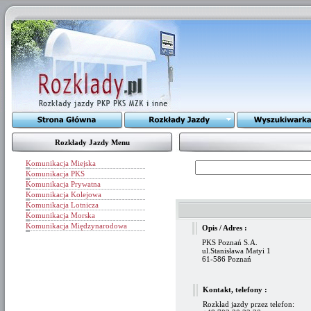
Rozkłady Jazdy Menu
Komunikacja Miejska
Komunikacja PKS
Komunikacja Prywatna
Komunikacja Kolejowa
Komunikacja Lotnicza
Komunikacja Morska
Komunikacja Międzynarodowa
Opis / Adres :
PKS Poznań S.A.
ul.Stanisława Matyi 1
61-586 Poznań
Kontakt, telefony :
Rozkład jazdy przez telefon: