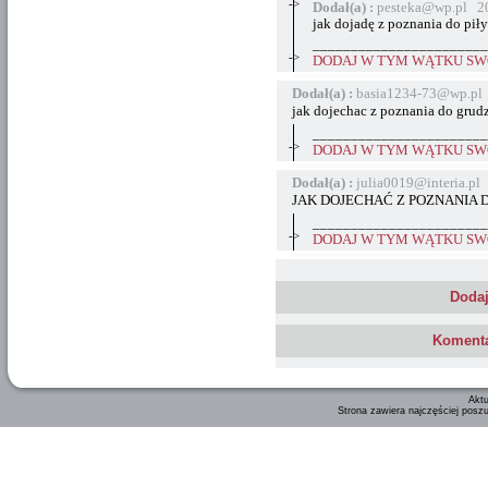
->
Dodał(a) :
pesteka@wp.pl 20
jak dojadę z poznania do piły
_______________________
->
DODAJ W TYM WĄTKU SWÓ
Dodał(a) :
basia1234-73@wp.pl 
jak dojechac z poznania do grudzi
_______________________
->
DODAJ W TYM WĄTKU SWÓ
Dodał(a) :
julia0019@interia.pl
JAK DOJECHAĆ Z POZNANIA
_______________________
->
DODAJ W TYM WĄTKU SWÓ
Dodaj
Komenta
Aktu
Strona zawiera najczęściej posz