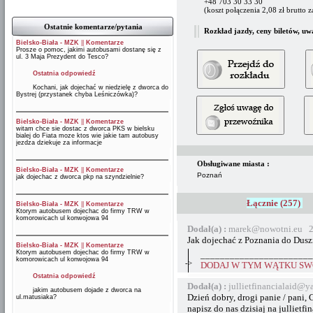
+48 703 30 33 30
(koszt połączenia 2,08 zł brutto 
Ostatnie komentarze/pytania
Rozkład jazdy, ceny biletów, uw
Bielsko-Biała - MZK
||
Komentarze
Prosze o pomoc, jakimi autobusami dostanę się z
ul. 3 Maja Prezydent do Tesco?
Ostatnia odpowiedź
Kochani, jak dojechać w niedzielę z dworca do
Bystrej (przystanek chyba Leśniczówka)?
Bielsko-Biała - MZK
||
Komentarze
witam chce sie dostac z dworca PKS w bielsku
bialej do Fiata moze ktos wie jakie tam autobusy
jezdza dziekuje za informacje
Obsługiwane miasta :
Bielsko-Biała - MZK
||
Komentarze
Poznań
jak dojechac z dworca pkp na szyndzielnie?
Łącznie (257)
Bielsko-Biała - MZK
||
Komentarze
Ktorym autobusem dojechac do firmy TRW w
komorowicach ul konwojowa 94
Dodał(a) :
marek@nowotni.eu 2
Jak dojechać z Poznania do Dusz
Bielsko-Biała - MZK
||
Komentarze
Ktorym autobusem dojechac do firmy TRW w
_______________________
komorowicach ul konwojowa 94
->
DODAJ W TYM WĄTKU SWÓ
Ostatnia odpowiedź
Dodał(a) :
jullietfinancialaid@
jakim autobusem dojade z dworca na
Dzień dobry, drogi panie / pani,
ul.matusiaka?
napisz do nas dzisiaj na julliet