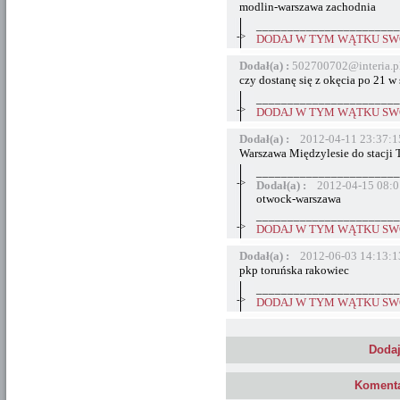
modlin-warszawa zachodnia
_______________________
->
DODAJ W TYM WĄTKU SWÓ
Dodał(a) :
502700702@interia.p
czy dostanę się z okęcia po 21 w
_______________________
->
DODAJ W TYM WĄTKU SWÓ
Dodał(a) :
2012-04-11 23:37:1
Warszawa Międzylesie do stacji 
_______________________
->
Dodał(a) :
2012-04-15 08:0
otwock-warszawa
_______________________
->
DODAJ W TYM WĄTKU SWÓ
Dodał(a) :
2012-06-03 14:13:1
pkp toruńska rakowiec
_______________________
->
DODAJ W TYM WĄTKU SWÓ
Dodaj
Komenta