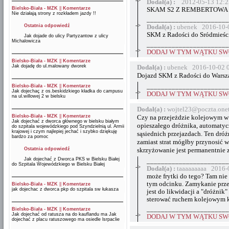
->
Dodał(a) :
2012-05-13 12:2
Bielsko-Biała - MZK
||
Komentarze
SKAM S2 Z REMBERTOWA
Nie działają strony z rozkładem jazdy !!
_______________________
->
Ostatnia odpowiedź
Dodał(a) :
ubenek 2016-10-
SKM z Radości do Sródmieści
Jak dojade do ulicy Partyzantow z ulicy
Michalowicza
_______________________
->
DODAJ W TYM WĄTKU SWÓ
Bielsko-Biała - MZK
||
Komentarze
Jak dojadę do ul.malowany dworek
Dodał(a) :
ubenek 2016-10-02 
Dojazd SKM z Radości do Warsza
_______________________
Bielsko-Biała - MZK
||
Komentarze
Jak dojechaç z os.beskidzkiego kładka do campusu
->
DODAJ W TYM WĄTKU SWÓ
na ul.willowej 2 w bielsku
Dodał(a) :
wojtel23@poczta.one
Bielsko-Biała - MZK
||
Komentarze
Czy na przejeżdzie kolejowym w 
Jak dojechać z dworca głównego w bielsku białym
opieszałego dróżnika, automaty
do szpitala wojewódzkiego pod Szyndzielnią ul. Armii
krajowej i czym najlepiej jechać i szybko dziękuję
sąsiednich przejazdach. Ten dró
bardzo za pomoc
zamiast strat mógłby przynosić 
Ostatnia odpowiedź
skrzyżowanie jest permanentnie
Jak dojechać z Dworca PKS w Bielsku Białej
_______________________
do Szpitala Wojewódzkiego w Bielsku Białej
->
Dodał(a) :
taaaaaaaaa 2016-
może frytki do tego? Tam nie
tym odcinku. Zamykanie przej
Bielsko-Biała - MZK
||
Komentarze
jak dojechac z dworca pkp do szpitala sw łukasza
jest do likwidacji a "dróżnik
sterować ruchem kolejowym k
_______________________
Bielsko-Biała - MZK
||
Komentarze
Jak dojechać od ratusza na do kauflandu ma Jak
->
DODAJ W TYM WĄTKU SWÓ
dojechać z placu ratuszowego ma osiedle lsrpaclie