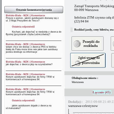
Zarząd Transportu Miejskieg
Ostatnie komentarze/pytania
00-099 Warszawa
Bielsko-Biała - MZK
||
Komentarze
Infolinia ZTM czynna całą d
Prosze o pomoc, jakimi autobusami dostanę się z
ul. 3 Maja Prezydent do Tesco?
(22) 94 84
Ostatnia odpowiedź
Rozkład jazdy, ceny biletów, uw
Kochani, jak dojechać w niedzielę z dworca do
Bystrej (przystanek chyba Leśniczówka)?
Bielsko-Biała - MZK
||
Komentarze
witam chce sie dostac z dworca PKS w bielsku
bialej do Fiata moze ktos wie jakie tam autobusy
jezdza dziekuje za informacje
Bielsko-Biała - MZK
||
Komentarze
jak dojechac z dworca pkp na szyndzielnie?
Bielsko-Biała - MZK
||
Komentarze
Ktorym autobusem dojechac do firmy TRW w
Obsługiwane miasta :
komorowicach ul konwojowa 94
Warszawa
Bielsko-Biała - MZK
||
Komentarze
Łącznie (45)
Ktorym autobusem dojechac do firmy TRW w
komorowicach ul konwojowa 94
Ostatnia odpowiedź
Dodał(a) :
2011-09-08 21:49:2
warszawa-celestynow
jakim autobusem dojade z dworca na
ul.matusiaka?
_______________________