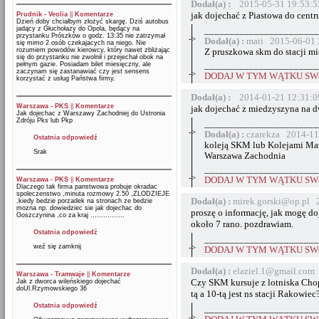
Dodał(a) :
2015-05-31 19:53:5
jak dojechać z Piastowa do centr
Prudnik - Veolia
||
Komentarze
Dzień doby chciałbym złożyć skargę. Dziś autobus
jadący z Głuchołazy do Opola, będący na
_______________________
przystanku Prószków o godz. 13:35 nie zatrzymał
->
Dodał(a) :
mati 2015-06-01 
się mimo 2 osób czekajacych na niego. Nie
rozumiem powodów kierowcy, który nawet zbliżając
Z pruszkowa skm do stacji mi
się do przystanku nie zwolnił i przejechał obok na
pełnym gazie. Posiadam bilet miesięczny, ale
_______________________
zaczynam się zastanawiać czy jest sensens
->
DODAJ W TYM WĄTKU SWÓ
korzystać z usług Państwa firmy.
Dodał(a) :
2014-01-21 12:31:0
Warszawa - PKS
||
Komentarze
jak dojechać z miedzyszyna na d
Jak dojechac z Warszawy Zachodniej do Ustronia
Zdróju Pks lub Pkp
_______________________
->
Dodał(a) :
czarekza 2014-11
Ostatnia odpowiedź
koleją SKM lub Kolejami Maz
Srak
Warszawa Zachodnia
_______________________
->
DODAJ W TYM WĄTKU SWÓ
Warszawa - PKS
||
Komentarze
Dlaczego tak firma panstwowa probuje okradac
spoleczenstwo ,minuta rozmowy 2.50 ,ZLODZIEJE
Dodał(a) :
mirek.gorski@op.pl 
,kiedy bedzie porzadek na stronach ze bedzie
mozna np. dowiedziec sie jak dojechac do
proszę o informację, jak mogę d
Goszczynina ,co za kraj ................
około 7 rano. pozdrawiam.
Ostatnia odpowiedź
_______________________
weź się zamknij
->
DODAJ W TYM WĄTKU SWÓ
Dodał(a) :
elaziel.1@gmail.com
Warszawa - Tramwaje
||
Komentarze
Czy SKM kursuje z lotniska Chop
Jak z dworca wileńskiego dojechać
doUl.Rzymowskiego 36
tą a 10-tą jest ns stacji Rakowiec
Ostatnia odpowiedź
_______________________
->