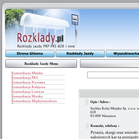
Rozkłady Jazdy Menu
Komunikacja Miejska
Komunikacja PKS
Komunikacja Prywatna
Komunikacja Kolejowa
Komunikacja Lotnicza
Komunikacja Morska
Komunikacja Międzynarodowa
Opis / Adres :
Szybka Kolej Miejska Sp. z o.o. u
618
03-808 Warszawa
Kontakt, telefony :
Pytania, skargi oraz wnioski
nałożonych kar za przejazdy