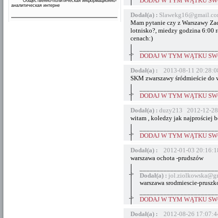
DODAJ W TYM WĄTKU SWÓ
Общественно-политическая информационно-
аналитическая интерне
Dodał(a) :
Slawekg16@gmail.co
Mam pytanie czy z Warszawy Zac
lotnisko?, miedzy godzina 6:00 r
cenach:)
_______________________
->
DODAJ W TYM WĄTKU SWÓ
Dodał(a) :
2013-08-11 20:28:0
SKM zwarszawy śródmieście do 
_______________________
->
DODAJ W TYM WĄTKU SWÓ
Dodał(a) :
duzy213 2012-12-28
witam , koledzy jak najprościej 
_______________________
->
DODAJ W TYM WĄTKU SWÓ
Dodał(a) :
2012-01-03 20:16:1
warszawa ochota -prudszów
_______________________
->
Dodał(a) :
jol.ziolkowska@g
warszawa srodmiescie-prusz
_______________________
->
DODAJ W TYM WĄTKU SWÓ
Dodał(a) :
2012-08-26 17:07:4