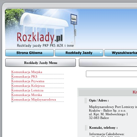
Rozkłady Jazdy Menu
Komunikacja Miejska
Komunikacja PKS
Komunikacja Prywatna
Komunikacja Kolejowa
Komunikacja Lotnicza
Kr
Komunikacja Morska
Komunikacja Międzynarodowa
Opis / Adres :
Międzynarodowy Port Lotniczy im
Kraków - Balice Sp. z o.o.
ul. Kpt. M. Medweckiego 1
32-083 Balice
Kontakt, telefony :
Informacja Całodobowa: