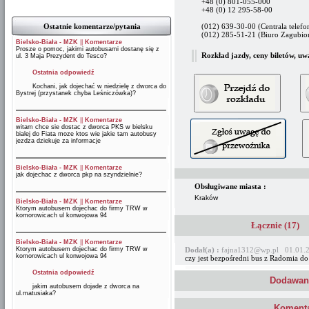
+48 (0) 801-055-000
+48 (0) 12 295-58-00
Ostatnie komentarze/pytania
(012) 639-30-00 (Centrala telefo
(012) 285-51-21 (Biuro Zagubio
Bielsko-Biała - MZK
||
Komentarze
Prosze o pomoc, jakimi autobusami dostanę się z
Rozkład jazdy, ceny biletów, uw
ul. 3 Maja Prezydent do Tesco?
Ostatnia odpowiedź
Kochani, jak dojechać w niedzielę z dworca do
Bystrej (przystanek chyba Leśniczówka)?
Bielsko-Biała - MZK
||
Komentarze
witam chce sie dostac z dworca PKS w bielsku
bialej do Fiata moze ktos wie jakie tam autobusy
jezdza dziekuje za informacje
Bielsko-Biała - MZK
||
Komentarze
jak dojechac z dworca pkp na szyndzielnie?
Obsługiwane miasta :
Kraków
Bielsko-Biała - MZK
||
Komentarze
Ktorym autobusem dojechac do firmy TRW w
komorowicach ul konwojowa 94
Łącznie (17)
Bielsko-Biała - MZK
||
Komentarze
Ktorym autobusem dojechac do firmy TRW w
Dodał(a) :
fajna1312@wp.pl 01.01.2
komorowicach ul konwojowa 94
czy jest bezpośredni bus z Radomia do
Ostatnia odpowiedź
Dodawani
jakim autobusem dojade z dworca na
ul.matusiaka?
Komenta