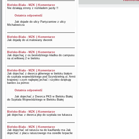
Bielsko-Biała - MZK
||
Komentarze
Nie działają strony z rozkładem jazdy !!
Ostatnia odpowiedź
Jak dojade do ulicy Partyzantow z ulicy
Michalowicza
Bielsko-Biała - MZK
||
Komentarze
Jak dojadę do ul.malowany dworek
Bielsko-Biała - MZK
||
Komentarze
Jak dojechaç z os.beskidzkiego kładka do campusu
na ul.willowej 2 w bielsku
Bielsko-Biała - MZK
||
Komentarze
Jak dojechać z dworca głównego w bielsku białym
do szpitala wojewódzkiego pod Szyndzielnią ul. Armii
krajowej i czym najlepiej jechać i szybko dziękuję
bardzo za pomoc
Ostatnia odpowiedź
Jak dojechać z Dworca PKS w Bielsku Białej
do Szpitala Wojewódzkiego w Bielsku Białej
Bielsko-Biała - MZK
||
Komentarze
jak dojechac z dworca pkp do szpitala sw łukasza
Bielsko-Biała - MZK
||
Komentarze
Jak dojechać od ratusza na do kauflandu ma Jak
dojechać z placu ratuszowego ma osiedle lsrpaclie