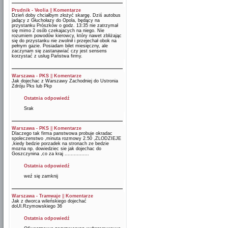
Prudnik - Veolia
||
Komentarze
Dzień doby chciałbym złożyć skargę. Dziś autobus
jadący z Głuchołazy do Opola, będący na
przystanku Prószków o godz. 13:35 nie zatrzymał
się mimo 2 osób czekajacych na niego. Nie
rozumiem powodów kierowcy, który nawet zbliżając
się do przystanku nie zwolnił i przejechał obok na
pełnym gazie. Posiadam bilet miesięczny, ale
zaczynam się zastanawiać czy jest sensens
korzystać z usług Państwa firmy.
Warszawa - PKS
||
Komentarze
Jak dojechac z Warszawy Zachodniej do Ustronia
Zdróju Pks lub Pkp
Ostatnia odpowiedź
Srak
Warszawa - PKS
||
Komentarze
Dlaczego tak firma panstwowa probuje okradac
spoleczenstwo ,minuta rozmowy 2.50 ,ZLODZIEJE
,kiedy bedzie porzadek na stronach ze bedzie
mozna np. dowiedziec sie jak dojechac do
Goszczynina ,co za kraj ................
Ostatnia odpowiedź
weź się zamknij
Warszawa - Tramwaje
||
Komentarze
Jak z dworca wileńskiego dojechać
doUl.Rzymowskiego 36
Ostatnia odpowiedź