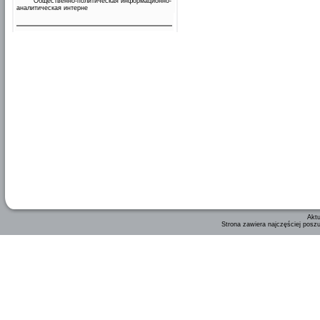
Общественно-политическая информационно-
аналитическая интерне
Aktu
Strona zawiera najczęściej posz