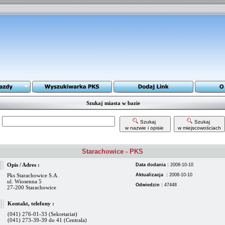
Szukaj miasta w bazie
Szukaj
Szukaj
w nazwie i opisie
w miejscowościach
Starachowice - PKS
Opis / Adres :
Data dodania :
2008-10-10
Pks Starachowice S.A.
Aktualizacja :
2008-10-10
ul. Wiosenna 5
Odwiedzin :
47448
27-200 Starachowice
Kontakt, telefony :
(041) 276-01-33 (Sekretariat)
(041) 273-39-39 do 41 (Centrala)