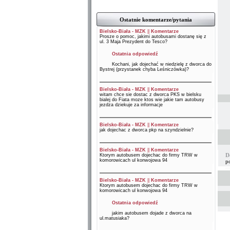
Ostatnie komentarze/pytania
Bielsko-Biała - MZK
||
Komentarze
Prosze o pomoc, jakimi autobusami dostanę się z
ul. 3 Maja Prezydent do Tesco?
Ostatnia odpowiedź
Kochani, jak dojechać w niedzielę z dworca do
Bystrej (przystanek chyba Leśniczówka)?
Bielsko-Biała - MZK
||
Komentarze
witam chce sie dostac z dworca PKS w bielsku
bialej do Fiata moze ktos wie jakie tam autobusy
jezdza dziekuje za informacje
Bielsko-Biała - MZK
||
Komentarze
jak dojechac z dworca pkp na szyndzielnie?
Bielsko-Biała - MZK
||
Komentarze
D
Ktorym autobusem dojechac do firmy TRW w
komorowicach ul konwojowa 94
p
Bielsko-Biała - MZK
||
Komentarze
Ktorym autobusem dojechac do firmy TRW w
komorowicach ul konwojowa 94
Ostatnia odpowiedź
jakim autobusem dojade z dworca na
ul.matusiaka?