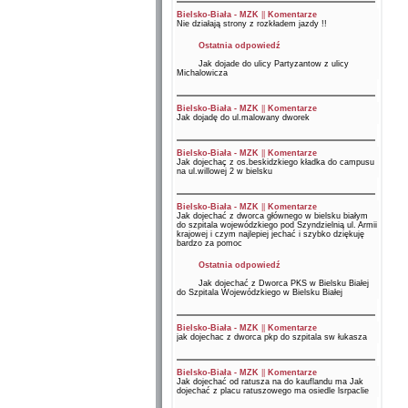
Bielsko-Biała - MZK
||
Komentarze
Nie działają strony z rozkładem jazdy !!
Ostatnia odpowiedź
Jak dojade do ulicy Partyzantow z ulicy
Michalowicza
Bielsko-Biała - MZK
||
Komentarze
Jak dojadę do ul.malowany dworek
Bielsko-Biała - MZK
||
Komentarze
Jak dojechaç z os.beskidzkiego kładka do campusu
na ul.willowej 2 w bielsku
Bielsko-Biała - MZK
||
Komentarze
Jak dojechać z dworca głównego w bielsku białym
do szpitala wojewódzkiego pod Szyndzielnią ul. Armii
krajowej i czym najlepiej jechać i szybko dziękuję
bardzo za pomoc
Ostatnia odpowiedź
Jak dojechać z Dworca PKS w Bielsku Białej
do Szpitala Wojewódzkiego w Bielsku Białej
Bielsko-Biała - MZK
||
Komentarze
jak dojechac z dworca pkp do szpitala sw łukasza
Bielsko-Biała - MZK
||
Komentarze
Jak dojechać od ratusza na do kauflandu ma Jak
dojechać z placu ratuszowego ma osiedle lsrpaclie