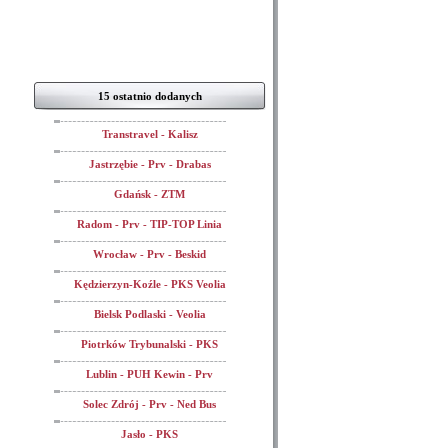
15 ostatnio dodanych
Transtravel - Kalisz
Jastrzębie - Prv - Drabas
Gdańsk - ZTM
Radom - Prv - TIP-TOP Linia
Wrocław - Prv - Beskid
Kędzierzyn-Koźle - PKS Veolia
Bielsk Podlaski - Veolia
Piotrków Trybunalski - PKS
Lublin - PUH Kewin - Prv
Solec Zdrój - Prv - Ned Bus
Jasło - PKS