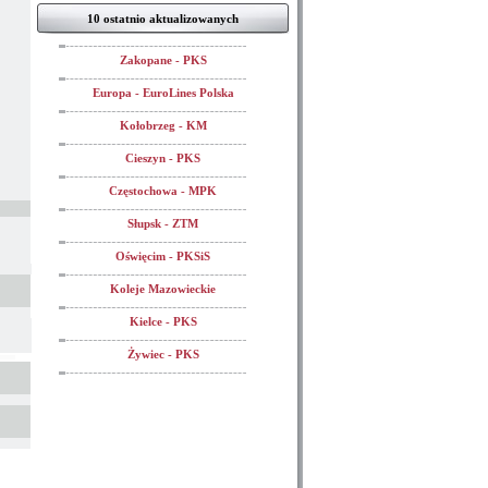
10 ostatnio aktualizowanych
Zakopane - PKS
Europa - EuroLines Polska
Kołobrzeg - KM
Cieszyn - PKS
Częstochowa - MPK
Słupsk - ZTM
Oświęcim - PKSiS
Koleje Mazowieckie
Kielce - PKS
Żywiec - PKS