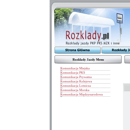
Rozkłady Jazdy Menu
Komunikacja Miejska
Komunikacja PKS
Komunikacja Prywatna
Komunikacja Kolejowa
Komunikacja Lotnicza
Komunikacja Morska
Komunikacja Międzynarodowa