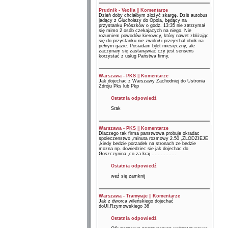
Prudnik - Veolia
||
Komentarze
Dzień doby chciałbym złożyć skargę. Dziś autobus
jadący z Głuchołazy do Opola, będący na
przystanku Prószków o godz. 13:35 nie zatrzymał
się mimo 2 osób czekajacych na niego. Nie
rozumiem powodów kierowcy, który nawet zbliżając
się do przystanku nie zwolnił i przejechał obok na
pełnym gazie. Posiadam bilet miesięczny, ale
zaczynam się zastanawiać czy jest sensens
korzystać z usług Państwa firmy.
Warszawa - PKS
||
Komentarze
Jak dojechac z Warszawy Zachodniej do Ustronia
Zdróju Pks lub Pkp
Ostatnia odpowiedź
Srak
Warszawa - PKS
||
Komentarze
Dlaczego tak firma panstwowa probuje okradac
spoleczenstwo ,minuta rozmowy 2.50 ,ZLODZIEJE
,kiedy bedzie porzadek na stronach ze bedzie
mozna np. dowiedziec sie jak dojechac do
Goszczynina ,co za kraj ................
Ostatnia odpowiedź
weź się zamknij
Warszawa - Tramwaje
||
Komentarze
Jak z dworca wileńskiego dojechać
doUl.Rzymowskiego 36
Ostatnia odpowiedź