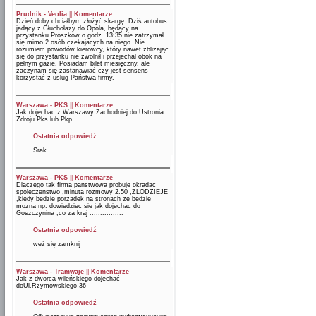
Prudnik - Veolia
||
Komentarze
Dzień doby chciałbym złożyć skargę. Dziś autobus
jadący z Głuchołazy do Opola, będący na
przystanku Prószków o godz. 13:35 nie zatrzymał
się mimo 2 osób czekajacych na niego. Nie
rozumiem powodów kierowcy, który nawet zbliżając
się do przystanku nie zwolnił i przejechał obok na
pełnym gazie. Posiadam bilet miesięczny, ale
zaczynam się zastanawiać czy jest sensens
korzystać z usług Państwa firmy.
Warszawa - PKS
||
Komentarze
Jak dojechac z Warszawy Zachodniej do Ustronia
Zdróju Pks lub Pkp
Ostatnia odpowiedź
Srak
Warszawa - PKS
||
Komentarze
Dlaczego tak firma panstwowa probuje okradac
spoleczenstwo ,minuta rozmowy 2.50 ,ZLODZIEJE
,kiedy bedzie porzadek na stronach ze bedzie
mozna np. dowiedziec sie jak dojechac do
Goszczynina ,co za kraj ................
Ostatnia odpowiedź
weź się zamknij
Warszawa - Tramwaje
||
Komentarze
Jak z dworca wileńskiego dojechać
doUl.Rzymowskiego 36
Ostatnia odpowiedź