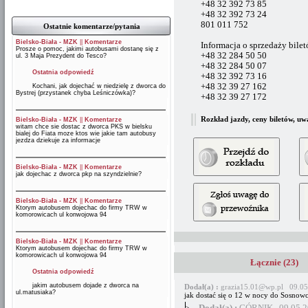
+48 32 392 73 85
+48 32 392 73 24
801 011 752
Ostatnie komentarze/pytania
Bielsko-Biała - MZK
||
Komentarze
Informacja o sprzedaży bilet
Prosze o pomoc, jakimi autobusami dostanę się z
+48 32 284 50 50
ul. 3 Maja Prezydent do Tesco?
+48 32 284 50 07
Ostatnia odpowiedź
+48 32 392 73 16
+48 32 39 27 162
Kochani, jak dojechać w niedzielę z dworca do
Bystrej (przystanek chyba Leśniczówka)?
+48 32 39 27 172
Rozkład jazdy, ceny biletów, uw
Bielsko-Biała - MZK
||
Komentarze
witam chce sie dostac z dworca PKS w bielsku
bialej do Fiata moze ktos wie jakie tam autobusy
jezdza dziekuje za informacje
Bielsko-Biała - MZK
||
Komentarze
jak dojechac z dworca pkp na szyndzielnie?
Bielsko-Biała - MZK
||
Komentarze
Ktorym autobusem dojechac do firmy TRW w
komorowicach ul konwojowa 94
Bielsko-Biała - MZK
||
Komentarze
Ktorym autobusem dojechac do firmy TRW w
komorowicach ul konwojowa 94
Łącznie (23)
Ostatnia odpowiedź
jakim autobusem dojade z dworca na
Dodał(a) :
grazia15.01@wp.pl 09.05
ul.matusiaka?
jak dostać się o 12 w nocy do Sosnowc
->