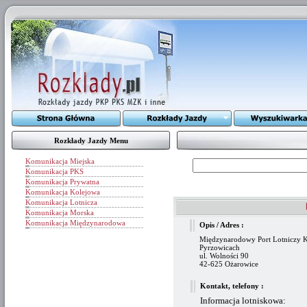
Rozkłady Jazdy Menu
Komunikacja Miejska
Komunikacja PKS
Komunikacja Prywatna
Komunikacja Kolejowa
Komunikacja Lotnicza
Komunikacja Morska
Komunikacja Międzynarodowa
Opis / Adres :
Międzynarodowy Port Lotniczy 
Pyrzowicach
ul. Wolności 90
42-625 Ożarowice
Kontakt, telefony :
Informacja lotniskowa: