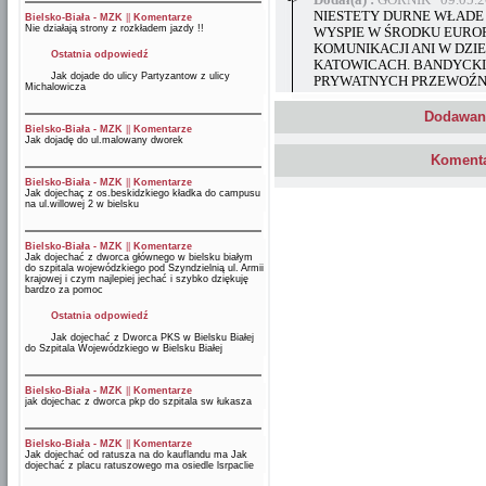
Dodał(a) :
GÓRNIK 09.05.2
NIESTETY DURNE WŁADE 
Bielsko-Biała - MZK
||
Komentarze
Nie działają strony z rozkładem jazdy !!
WYSPIE W ŚRODKU EUROPY
KOMUNIKACJI ANI W DZIE
Ostatnia odpowiedź
KATOWICACH. BANDYCKIE
Jak dojade do ulicy Partyzantow z ulicy
PRYWATNYCH PRZEWOŹNI
Michalowicza
Dodawani
Bielsko-Biała - MZK
||
Komentarze
Jak dojadę do ul.malowany dworek
Komenta
Bielsko-Biała - MZK
||
Komentarze
Jak dojechaç z os.beskidzkiego kładka do campusu
na ul.willowej 2 w bielsku
Bielsko-Biała - MZK
||
Komentarze
Jak dojechać z dworca głównego w bielsku białym
do szpitala wojewódzkiego pod Szyndzielnią ul. Armii
krajowej i czym najlepiej jechać i szybko dziękuję
bardzo za pomoc
Ostatnia odpowiedź
Jak dojechać z Dworca PKS w Bielsku Białej
do Szpitala Wojewódzkiego w Bielsku Białej
Bielsko-Biała - MZK
||
Komentarze
jak dojechac z dworca pkp do szpitala sw łukasza
Bielsko-Biała - MZK
||
Komentarze
Jak dojechać od ratusza na do kauflandu ma Jak
dojechać z placu ratuszowego ma osiedle lsrpaclie