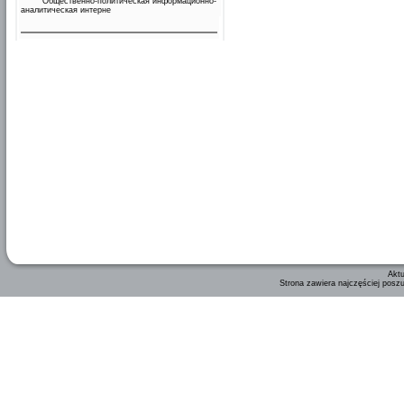
Общественно-политическая информационно-
аналитическая интерне
Aktu
Strona zawiera najczęściej posz