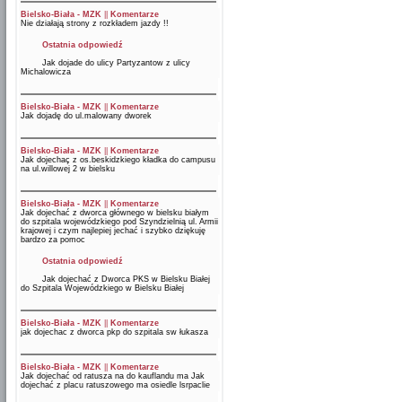
Bielsko-Biała - MZK
||
Komentarze
Nie działają strony z rozkładem jazdy !!
Ostatnia odpowiedź
Jak dojade do ulicy Partyzantow z ulicy
Michalowicza
Bielsko-Biała - MZK
||
Komentarze
Jak dojadę do ul.malowany dworek
Bielsko-Biała - MZK
||
Komentarze
Jak dojechaç z os.beskidzkiego kładka do campusu
na ul.willowej 2 w bielsku
Bielsko-Biała - MZK
||
Komentarze
Jak dojechać z dworca głównego w bielsku białym
do szpitala wojewódzkiego pod Szyndzielnią ul. Armii
krajowej i czym najlepiej jechać i szybko dziękuję
bardzo za pomoc
Ostatnia odpowiedź
Jak dojechać z Dworca PKS w Bielsku Białej
do Szpitala Wojewódzkiego w Bielsku Białej
Bielsko-Biała - MZK
||
Komentarze
jak dojechac z dworca pkp do szpitala sw łukasza
Bielsko-Biała - MZK
||
Komentarze
Jak dojechać od ratusza na do kauflandu ma Jak
dojechać z placu ratuszowego ma osiedle lsrpaclie