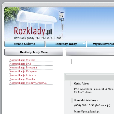
Rozkłady Jazdy Menu
Komunikacja Miejska
Komunikacja PKS
Komunikacja Prywatna
Komunikacja Kolejowa
Komunikacja Lotnicza
Komunikacja Morska
Komunikacja Międzynarodowa
Opis / Adres :
PKS Gdańsk Sp. z o.o. ul. 3 Maja
80-802 Gdańsk
Kontakt, telefony :
(058) 302-15-32 (Informacja)
biuro@pks.gdansk.pl