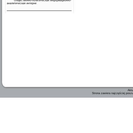
Общественно-политическая информационно-
аналитическая интерне
Aktu
Strona zawiera najczęściej posz