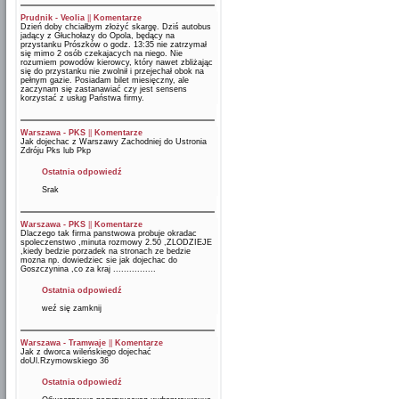
Prudnik - Veolia
||
Komentarze
Dzień doby chciałbym złożyć skargę. Dziś autobus
jadący z Głuchołazy do Opola, będący na
przystanku Prószków o godz. 13:35 nie zatrzymał
się mimo 2 osób czekajacych na niego. Nie
rozumiem powodów kierowcy, który nawet zbliżając
się do przystanku nie zwolnił i przejechał obok na
pełnym gazie. Posiadam bilet miesięczny, ale
zaczynam się zastanawiać czy jest sensens
korzystać z usług Państwa firmy.
Warszawa - PKS
||
Komentarze
Jak dojechac z Warszawy Zachodniej do Ustronia
Zdróju Pks lub Pkp
Ostatnia odpowiedź
Srak
Warszawa - PKS
||
Komentarze
Dlaczego tak firma panstwowa probuje okradac
spoleczenstwo ,minuta rozmowy 2.50 ,ZLODZIEJE
,kiedy bedzie porzadek na stronach ze bedzie
mozna np. dowiedziec sie jak dojechac do
Goszczynina ,co za kraj ................
Ostatnia odpowiedź
weź się zamknij
Warszawa - Tramwaje
||
Komentarze
Jak z dworca wileńskiego dojechać
doUl.Rzymowskiego 36
Ostatnia odpowiedź