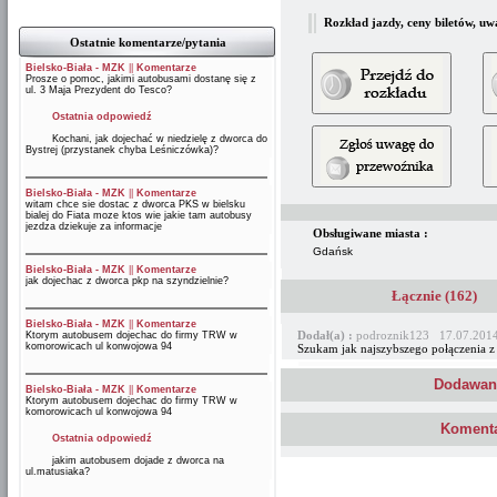
Rozkład jazdy, ceny biletów, uw
Ostatnie komentarze/pytania
Bielsko-Biała - MZK
||
Komentarze
Prosze o pomoc, jakimi autobusami dostanę się z
ul. 3 Maja Prezydent do Tesco?
Ostatnia odpowiedź
Kochani, jak dojechać w niedzielę z dworca do
Bystrej (przystanek chyba Leśniczówka)?
Bielsko-Biała - MZK
||
Komentarze
witam chce sie dostac z dworca PKS w bielsku
bialej do Fiata moze ktos wie jakie tam autobusy
jezdza dziekuje za informacje
Obsługiwane miasta :
Gdańsk
Bielsko-Biała - MZK
||
Komentarze
jak dojechac z dworca pkp na szyndzielnie?
Łącznie (162)
Bielsko-Biała - MZK
||
Komentarze
Dodał(a) :
podroznik123 17.07.2014
Ktorym autobusem dojechac do firmy TRW w
komorowicach ul konwojowa 94
Szukam jak najszybszego połączenia z
Dodawani
Bielsko-Biała - MZK
||
Komentarze
Ktorym autobusem dojechac do firmy TRW w
komorowicach ul konwojowa 94
Komenta
Ostatnia odpowiedź
jakim autobusem dojade z dworca na
ul.matusiaka?