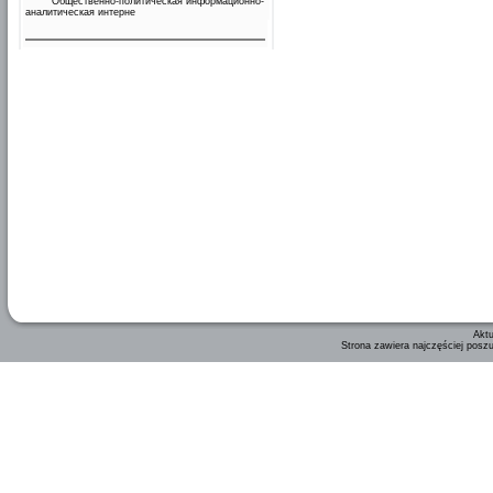
Общественно-политическая информационно-
аналитическая интерне
Aktu
Strona zawiera najczęściej posz