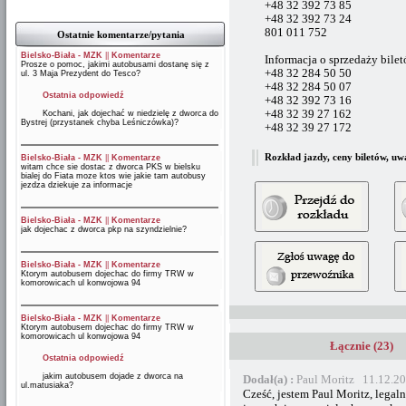
+48 32 392 73 85
+48 32 392 73 24
801 011 752
Ostatnie komentarze/pytania
Bielsko-Biała - MZK
||
Komentarze
Informacja o sprzedaży bilet
Prosze o pomoc, jakimi autobusami dostanę się z
+48 32 284 50 50
ul. 3 Maja Prezydent do Tesco?
+48 32 284 50 07
Ostatnia odpowiedź
+48 32 392 73 16
+48 32 39 27 162
Kochani, jak dojechać w niedzielę z dworca do
Bystrej (przystanek chyba Leśniczówka)?
+48 32 39 27 172
Rozkład jazdy, ceny biletów, uw
Bielsko-Biała - MZK
||
Komentarze
witam chce sie dostac z dworca PKS w bielsku
bialej do Fiata moze ktos wie jakie tam autobusy
jezdza dziekuje za informacje
Bielsko-Biała - MZK
||
Komentarze
jak dojechac z dworca pkp na szyndzielnie?
Bielsko-Biała - MZK
||
Komentarze
Ktorym autobusem dojechac do firmy TRW w
komorowicach ul konwojowa 94
Bielsko-Biała - MZK
||
Komentarze
Ktorym autobusem dojechac do firmy TRW w
komorowicach ul konwojowa 94
Łącznie (23)
Ostatnia odpowiedź
jakim autobusem dojade z dworca na
Dodał(a) :
Paul Moritz 11.12.2
ul.matusiaka?
Cześć, jestem Paul Moritz, lega