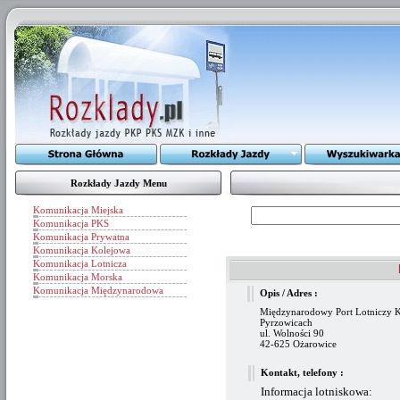
Rozkłady Jazdy Menu
Komunikacja Miejska
Komunikacja PKS
Komunikacja Prywatna
Komunikacja Kolejowa
Komunikacja Lotnicza
Komunikacja Morska
Komunikacja Międzynarodowa
Opis / Adres :
Międzynarodowy Port Lotniczy 
Pyrzowicach
ul. Wolności 90
42-625 Ożarowice
Kontakt, telefony :
Informacja lotniskowa: