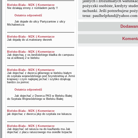
jasnych i zrozumiałych warunka
Bielsko-Biała - MZK
||
Komentarze
pożyczki osobiste, kredyty stud
Nie działają strony z rozkładem jazdy !!
rachunki. Jeśli potrzebujesz poż
teraz: paulhelpfund@yahoo.com 
Ostatnia odpowiedź
Jak dojade do ulicy Partyzantow z ulicy
Michalowicza
Dodawani
Bielsko-Biała - MZK
||
Komentarze
Komenta
Jak dojadę do ul.malowany dworek
Bielsko-Biała - MZK
||
Komentarze
Jak dojechaç z os.beskidzkiego kładka do campusu
na ul.willowej 2 w bielsku
Bielsko-Biała - MZK
||
Komentarze
Jak dojechać z dworca głównego w bielsku białym
do szpitala wojewódzkiego pod Szyndzielnią ul. Armii
krajowej i czym najlepiej jechać i szybko dziękuję
bardzo za pomoc
Ostatnia odpowiedź
Jak dojechać z Dworca PKS w Bielsku Białej
do Szpitala Wojewódzkiego w Bielsku Białej
Bielsko-Biała - MZK
||
Komentarze
jak dojechac z dworca pkp do szpitala sw łukasza
Bielsko-Biała - MZK
||
Komentarze
Jak dojechać od ratusza na do kauflandu ma Jak
dojechać z placu ratuszowego ma osiedle lsrpaclie