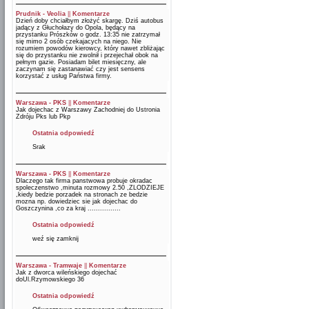
Prudnik - Veolia
||
Komentarze
Dzień doby chciałbym złożyć skargę. Dziś autobus
jadący z Głuchołazy do Opola, będący na
przystanku Prószków o godz. 13:35 nie zatrzymał
się mimo 2 osób czekajacych na niego. Nie
rozumiem powodów kierowcy, który nawet zbliżając
się do przystanku nie zwolnił i przejechał obok na
pełnym gazie. Posiadam bilet miesięczny, ale
zaczynam się zastanawiać czy jest sensens
korzystać z usług Państwa firmy.
Warszawa - PKS
||
Komentarze
Jak dojechac z Warszawy Zachodniej do Ustronia
Zdróju Pks lub Pkp
Ostatnia odpowiedź
Srak
Warszawa - PKS
||
Komentarze
Dlaczego tak firma panstwowa probuje okradac
spoleczenstwo ,minuta rozmowy 2.50 ,ZLODZIEJE
,kiedy bedzie porzadek na stronach ze bedzie
mozna np. dowiedziec sie jak dojechac do
Goszczynina ,co za kraj ................
Ostatnia odpowiedź
weź się zamknij
Warszawa - Tramwaje
||
Komentarze
Jak z dworca wileńskiego dojechać
doUl.Rzymowskiego 36
Ostatnia odpowiedź