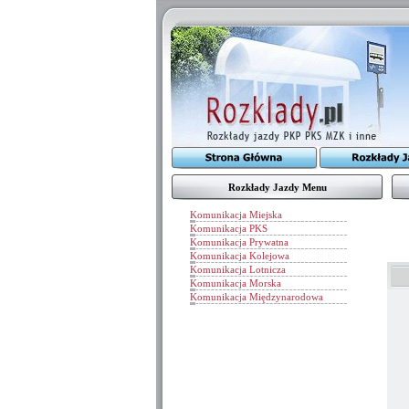
Rozkłady Jazdy Menu
Komunikacja Miejska
Komunikacja PKS
Komunikacja Prywatna
Komunikacja Kolejowa
Komunikacja Lotnicza
Komunikacja Morska
Komunikacja Międzynarodowa