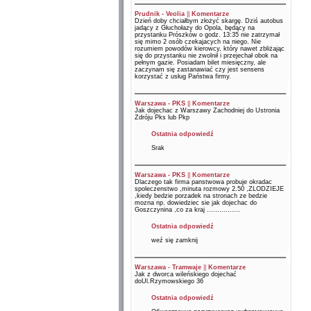
Prudnik - Veolia
||
Komentarze
Dzień doby chciałbym złożyć skargę. Dziś autobus
jadący z Głuchołazy do Opola, będący na
przystanku Prószków o godz. 13:35 nie zatrzymał
się mimo 2 osób czekajacych na niego. Nie
rozumiem powodów kierowcy, który nawet zbliżając
się do przystanku nie zwolnił i przejechał obok na
pełnym gazie. Posiadam bilet miesięczny, ale
zaczynam się zastanawiać czy jest sensens
korzystać z usług Państwa firmy.
Warszawa - PKS
||
Komentarze
Jak dojechac z Warszawy Zachodniej do Ustronia
Zdróju Pks lub Pkp
Ostatnia odpowiedź
Srak
Warszawa - PKS
||
Komentarze
Dlaczego tak firma panstwowa probuje okradac
spoleczenstwo ,minuta rozmowy 2.50 ,ZLODZIEJE
,kiedy bedzie porzadek na stronach ze bedzie
mozna np. dowiedziec sie jak dojechac do
Goszczynina ,co za kraj ................
Ostatnia odpowiedź
weź się zamknij
Warszawa - Tramwaje
||
Komentarze
Jak z dworca wileńskiego dojechać
doUl.Rzymowskiego 36
Ostatnia odpowiedź