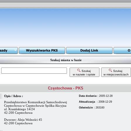
Szukaj miasta w bazie
Szukaj
Szukaj
w nazwie i opisie
w miejscowościach
Częstochowa - PKS
Opis / Adres :
Data dodania :
2005-12-28
Przedsiębiorstwo Komunikacji Samochodowej
Aktualizacja :
2008-12-29
Częstochowa w Częstochowie Spółka Akcyjna
Odwiedzin :
263160
ul. Krasińskiego 14/24
42-200 Częstochowa
Dworzec: Aleja Wolności 45
42-200 Częstochowa