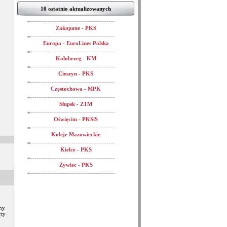
10 ostatnio aktualizowanych
Zakopane - PKS
Europa - EuroLines Polska
Kołobrzeg - KM
Cieszyn - PKS
Częstochowa - MPK
Słupsk - ZTM
Oświęcim - PKSiS
Koleje Mazowieckie
Kielce - PKS
Żywiec - PKS
ny
rty