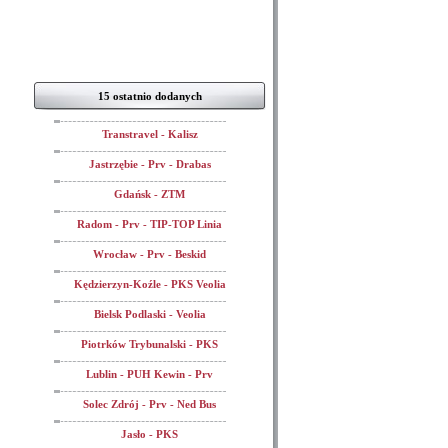
15 ostatnio dodanych
Transtravel - Kalisz
Jastrzębie - Prv - Drabas
Gdańsk - ZTM
Radom - Prv - TIP-TOP Linia
Wrocław - Prv - Beskid
Kędzierzyn-Koźle - PKS Veolia
Bielsk Podlaski - Veolia
Piotrków Trybunalski - PKS
Lublin - PUH Kewin - Prv
Solec Zdrój - Prv - Ned Bus
Jasło - PKS