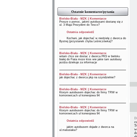
Ostatnie komentarze/pytania
Bielsko-Biała - MZK
||
Komentarze
Prosze o pomoc, jakimi autobusami dostanę się z
ul. 3 Maja Prezydent do Tesco?
Ostatnia odpowiedź
Kochani, jak dojechać w niedzielę z dworca do
Bystrej (przystanek chyba Leśniczówka)?
Bielsko-Biała - MZK
||
Komentarze
witam chce sie dostac z dworca PKS w bielsku
bialej do Fiata moze ktos wie jakie tam autobusy
jezdza dziekuje za informacje
Bielsko-Biała - MZK
||
Komentarze
jak dojechac z dworca pkp na szyndzielnie?
Bielsko-Biała - MZK
||
Komentarze
Ktorym autobusem dojechac do firmy TRW w
komorowicach ul konwojowa 94
Bielsko-Biała - MZK
||
Komentarze
Ktorym autobusem dojechac do firmy TRW w
komorowicach ul konwojowa 94
D
Ostatnia odpowiedź
c
T
jakim autobusem dojade z dworca na
w
ul.matusiaka?
d
s