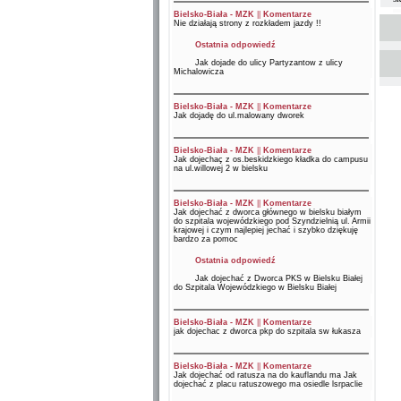
Bielsko-Biała - MZK
||
Komentarze
Nie działają strony z rozkładem jazdy !!
Ostatnia odpowiedź
Jak dojade do ulicy Partyzantow z ulicy
Michalowicza
Bielsko-Biała - MZK
||
Komentarze
Jak dojadę do ul.malowany dworek
Bielsko-Biała - MZK
||
Komentarze
Jak dojechaç z os.beskidzkiego kładka do campusu
na ul.willowej 2 w bielsku
Bielsko-Biała - MZK
||
Komentarze
Jak dojechać z dworca głównego w bielsku białym
do szpitala wojewódzkiego pod Szyndzielnią ul. Armii
krajowej i czym najlepiej jechać i szybko dziękuję
bardzo za pomoc
Ostatnia odpowiedź
Jak dojechać z Dworca PKS w Bielsku Białej
do Szpitala Wojewódzkiego w Bielsku Białej
Bielsko-Biała - MZK
||
Komentarze
jak dojechac z dworca pkp do szpitala sw łukasza
Bielsko-Biała - MZK
||
Komentarze
Jak dojechać od ratusza na do kauflandu ma Jak
dojechać z placu ratuszowego ma osiedle lsrpaclie