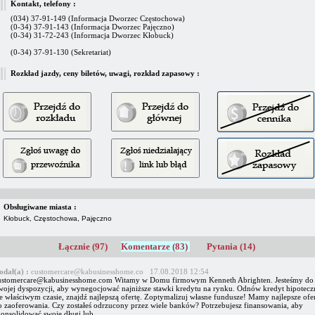
Kontakt, telefony :
(034) 37-91-149 (Informacja Dworzec Częstochowa)
(0-34) 37-91-143 (Informacja Dworzec Pajęczno)
(0-34) 31-72-243 (Informacja Dworzec Kłobuck)
(0-34) 37-91-130 (Sekretariat)
Rozkład jazdy, ceny biletów, uwagi, rozkład zapasowy :
Obsługiwane miasta :
Kłobuck, Częstochowa, Pajęczno
Łącznie (97)
Komentarze (83)
Pytania (14)
odał(a) :
customercare@kabusinesshome.co 17.08.2018 12:54
ustomercare@kabusinesshome.com Witamy w Domu firmowym Kenneth Abrighten. Jesteśmy do
wojej dyspozycji, aby wynegocjować najniższe stawki kredytu na rynku. Odnów kredyt hipotecz
e właściwym czasie, znajdź najlepszą ofertę. Zoptymalizuj własne fundusze! Mamy najlepsze ofe
o zaoferowania. Czy zostałeś odrzucony przez wiele banków? Potrzebujesz finansowania, aby
konsolidować swoje długi lub