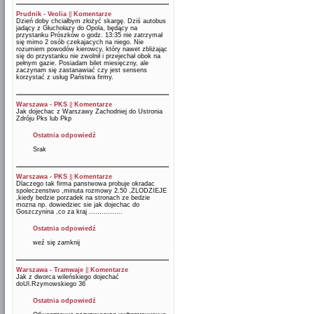
Prudnik - Veolia
||
Komentarze
Dzień doby chciałbym złożyć skargę. Dziś autobus
jadący z Głuchołazy do Opola, będący na
przystanku Prószków o godz. 13:35 nie zatrzymał
się mimo 2 osób czekajacych na niego. Nie
rozumiem powodów kierowcy, który nawet zbliżając
się do przystanku nie zwolnił i przejechał obok na
pełnym gazie. Posiadam bilet miesięczny, ale
zaczynam się zastanawiać czy jest sensens
korzystać z usług Państwa firmy.
Warszawa - PKS
||
Komentarze
Jak dojechac z Warszawy Zachodniej do Ustronia
Zdróju Pks lub Pkp
Ostatnia odpowiedź
Srak
Warszawa - PKS
||
Komentarze
Dlaczego tak firma panstwowa probuje okradac
spoleczenstwo ,minuta rozmowy 2.50 ,ZLODZIEJE
,kiedy bedzie porzadek na stronach ze bedzie
mozna np. dowiedziec sie jak dojechac do
Goszczynina ,co za kraj ................
Ostatnia odpowiedź
weź się zamknij
Warszawa - Tramwaje
||
Komentarze
Jak z dworca wileńskiego dojechać
doUl.Rzymowskiego 36
Ostatnia odpowiedź