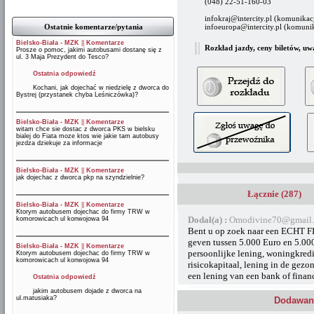
(048) 22-51-160-03
infokraj@intercity.pl (komunikac
Ostatnie komentarze/pytania
infoeuropa@intercity.pl (komun
Bielsko-Biała - MZK
||
Komentarze
Rozkład jazdy, ceny biletów, uw
Prosze o pomoc, jakimi autobusami dostanę się z
ul. 3 Maja Prezydent do Tesco?
Ostatnia odpowiedź
Kochani, jak dojechać w niedzielę z dworca do
Bystrej (przystanek chyba Leśniczówka)?
Bielsko-Biała - MZK
||
Komentarze
witam chce sie dostac z dworca PKS w bielsku
bialej do Fiata moze ktos wie jakie tam autobusy
jezdza dziekuje za informacje
Bielsko-Biała - MZK
||
Komentarze
jak dojechac z dworca pkp na szyndzielnie?
Łącznie (287)
Bielsko-Biała - MZK
||
Komentarze
Ktorym autobusem dojechac do firmy TRW w
Dodał(a) :
Omodivine70@gmail.
komorowicach ul konwojowa 94
Bent u op zoek naar een ECHT
geven tussen 5.000 Euro en 5.000.
Bielsko-Biała - MZK
||
Komentarze
persoonlijke lening, woningkredi
Ktorym autobusem dojechac do firmy TRW w
komorowicach ul konwojowa 94
risicokapitaal, lening in de gezo
een lening van een bank of finan
Ostatnia odpowiedź
jakim autobusem dojade z dworca na
ul.matusiaka?
Dodawani