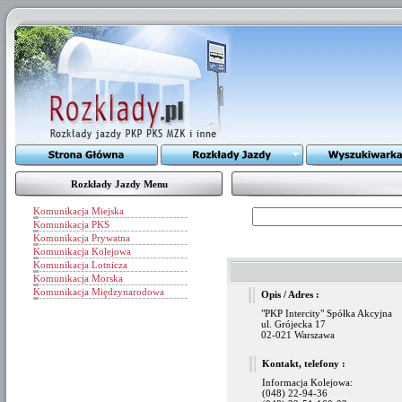
Rozkłady Jazdy Menu
Komunikacja Miejska
Komunikacja PKS
Komunikacja Prywatna
Komunikacja Kolejowa
Komunikacja Lotnicza
Komunikacja Morska
Komunikacja Międzynarodowa
Opis / Adres :
"PKP Intercity" Spółka Akcyjna
ul. Grójecka 17
02-021 Warszawa
Kontakt, telefony :
Informacja Kolejowa:
(048) 22-94-36