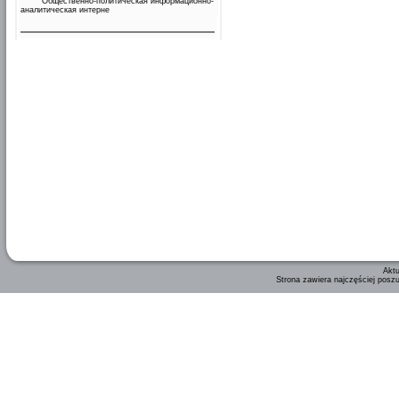
Общественно-политическая информационно-
аналитическая интерне
Aktu
Strona zawiera najczęściej posz