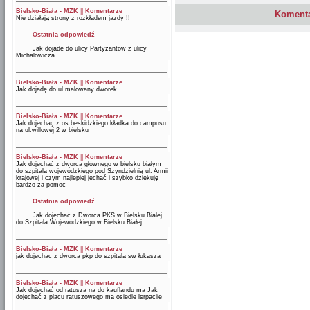
Bielsko-Biała - MZK
||
Komentarze
Komenta
Nie działają strony z rozkładem jazdy !!
Ostatnia odpowiedź
Jak dojade do ulicy Partyzantow z ulicy
Michalowicza
Bielsko-Biała - MZK
||
Komentarze
Jak dojadę do ul.malowany dworek
Bielsko-Biała - MZK
||
Komentarze
Jak dojechaç z os.beskidzkiego kładka do campusu
na ul.willowej 2 w bielsku
Bielsko-Biała - MZK
||
Komentarze
Jak dojechać z dworca głównego w bielsku białym
do szpitala wojewódzkiego pod Szyndzielnią ul. Armii
krajowej i czym najlepiej jechać i szybko dziękuję
bardzo za pomoc
Ostatnia odpowiedź
Jak dojechać z Dworca PKS w Bielsku Białej
do Szpitala Wojewódzkiego w Bielsku Białej
Bielsko-Biała - MZK
||
Komentarze
jak dojechac z dworca pkp do szpitala sw łukasza
Bielsko-Biała - MZK
||
Komentarze
Jak dojechać od ratusza na do kauflandu ma Jak
dojechać z placu ratuszowego ma osiedle lsrpaclie