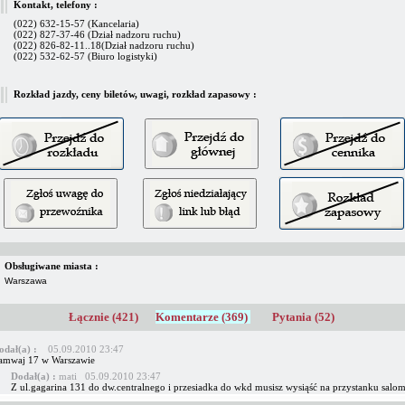
Kontakt, telefony :
(022) 632-15-57 (Kancelaria)
(022) 827-37-46 (Dział nadzoru ruchu)
(022) 826-82-11..18(Dział nadzoru ruchu)
(022) 532-62-57 (Biuro logistyki)
Rozkład jazdy, ceny biletów, uwagi, rozkład zapasowy :
Obsługiwane miasta :
Warszawa
Łącznie (421)
Komentarze (369)
Pytania (52)
odał(a) :
05.09.2010 23:47
ramwaj 17 w Warszawie
Dodał(a) :
mati 05.09.2010 23:47
Z ul.gagarina 131 do dw.centralnego i przesiadka do wkd musisz wysiąść na przystanku salom