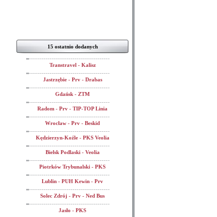
15 ostatnio dodanych
Transtravel - Kalisz
Jastrzębie - Prv - Drabas
Gdańsk - ZTM
Radom - Prv - TIP-TOP Linia
Wrocław - Prv - Beskid
Kędzierzyn-Koźle - PKS Veolia
Bielsk Podlaski - Veolia
Piotrków Trybunalski - PKS
Lublin - PUH Kewin - Prv
Solec Zdrój - Prv - Ned Bus
Jasło - PKS