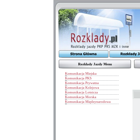
Rozkłady Jazdy Menu
Komunikacja Miejska
Komunikacja PKS
Komunikacja Prywatna
Komunikacja Kolejowa
Komunikacja Lotnicza
Komunikacja Morska
Komunikacja Międzynarodowa