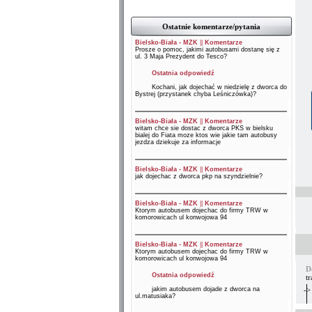
Ostatnie komentarze/pytania
Bielsko-Biała - MZK
||
Komentarze
Prosze o pomoc, jakimi autobusami dostanę się z
ul. 3 Maja Prezydent do Tesco?
Ostatnia odpowiedź
Kochani, jak dojechać w niedzielę z dworca do
Bystrej (przystanek chyba Leśniczówka)?
Bielsko-Biała - MZK
||
Komentarze
witam chce sie dostac z dworca PKS w bielsku
bialej do Fiata moze ktos wie jakie tam autobusy
jezdza dziekuje za informacje
Bielsko-Biała - MZK
||
Komentarze
jak dojechac z dworca pkp na szyndzielnie?
Bielsko-Biała - MZK
||
Komentarze
Ktorym autobusem dojechac do firmy TRW w
komorowicach ul konwojowa 94
Bielsko-Biała - MZK
||
Komentarze
Ktorym autobusem dojechac do firmy TRW w
komorowicach ul konwojowa 94
D
Ostatnia odpowiedź
t
jakim autobusem dojade z dworca na
->
ul.matusiaka?