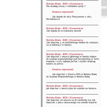
Bielsko-Biała - MZK
||
Komentarze
Nie działają strony z rozkładem jazdy !!
Ostatnia odpowiedź
Jak dojade do ulicy Partyzantow z ulicy
Michalowicza
Bielsko-Biała - MZK
||
Komentarze
Jak dojadę do ul.malowany dworek
Bielsko-Biała - MZK
||
Komentarze
Jak dojechaç z os.beskidzkiego kładka do campusu
na ul.willowej 2 w bielsku
Bielsko-Biała - MZK
||
Komentarze
Jak dojechać z dworca głównego w bielsku białym
do szpitala wojewódzkiego pod Szyndzielnią ul. Armii
krajowej i czym najlepiej jechać i szybko dziękuję
bardzo za pomoc
Ostatnia odpowiedź
Jak dojechać z Dworca PKS w Bielsku Białej
do Szpitala Wojewódzkiego w Bielsku Białej
Bielsko-Biała - MZK
||
Komentarze
jak dojechac z dworca pkp do szpitala sw łukasza
Bielsko-Biała - MZK
||
Komentarze
Jak dojechać od ratusza na do kauflandu ma Jak
dojechać z placu ratuszowego ma osiedle lsrpaclie