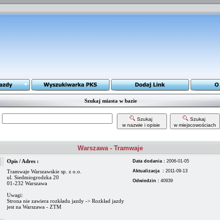
Szukaj miasta w bazie
Szukaj
Szukaj
w nazwie i opisie
w miejscowościach
Warszawa - Tramwaje
Opis / Adres :
Data dodania :
2006-01-05
Tramwaje Warszawskie sp. z o.o.
Aktualizacja :
2011-09-13
ul. Siedmiogrodzka 20
Odwiedzin :
40939
01-232 Warszawa
Uwagi:
Strona nie zawiera rozkładu jazdy -> Rozkład jazdy
jest na Warszawa - ZTM