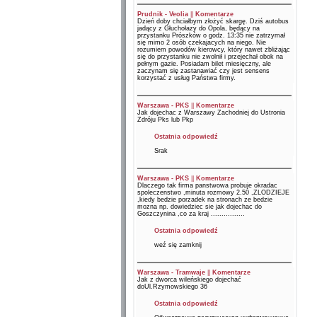
Prudnik - Veolia
||
Komentarze
Dzień doby chciałbym złożyć skargę. Dziś autobus
jadący z Głuchołazy do Opola, będący na
przystanku Prószków o godz. 13:35 nie zatrzymał
się mimo 2 osób czekajacych na niego. Nie
rozumiem powodów kierowcy, który nawet zbliżając
się do przystanku nie zwolnił i przejechał obok na
pełnym gazie. Posiadam bilet miesięczny, ale
zaczynam się zastanawiać czy jest sensens
korzystać z usług Państwa firmy.
Warszawa - PKS
||
Komentarze
Jak dojechac z Warszawy Zachodniej do Ustronia
Zdróju Pks lub Pkp
Ostatnia odpowiedź
Srak
Warszawa - PKS
||
Komentarze
Dlaczego tak firma panstwowa probuje okradac
spoleczenstwo ,minuta rozmowy 2.50 ,ZLODZIEJE
,kiedy bedzie porzadek na stronach ze bedzie
mozna np. dowiedziec sie jak dojechac do
Goszczynina ,co za kraj ................
Ostatnia odpowiedź
weź się zamknij
Warszawa - Tramwaje
||
Komentarze
Jak z dworca wileńskiego dojechać
doUl.Rzymowskiego 36
Ostatnia odpowiedź