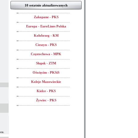
10 ostatnio aktualizowanych
Zakopane - PKS
Europa - EuroLines Polska
Kołobrzeg - KM
Cieszyn - PKS
Częstochowa - MPK
Słupsk - ZTM
Oświęcim - PKSiS
Koleje Mazowieckie
Kielce - PKS
Żywiec - PKS
ea.