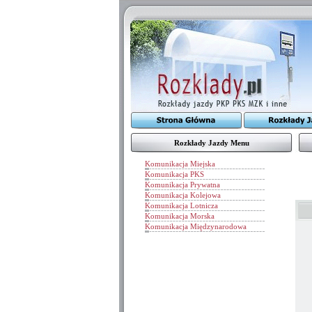
Rozkłady Jazdy Menu
Komunikacja Miejska
Komunikacja PKS
Komunikacja Prywatna
Komunikacja Kolejowa
Komunikacja Lotnicza
Komunikacja Morska
Komunikacja Międzynarodowa