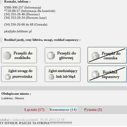
Kontakt, telefony :
0300-300-257 (Informacja)
*720-88-57 (Informacja dla komórek)
(34) 353-20-46 (Dworzec)
(34) 353-20-34 (Dworzec kasy)
(34) 356-26-66 do 68 (Centrala)
pks@pks.lubliniec.pl
Rozkład jazdy, ceny biletów, uwagi, rozkład zapasowy :
Obsługiwane miasta :
Lubliniec, Olesno
Łącznie (17)
Komentarze (14)
Pytania (3)
odał(a) :
ciekawski-podatnik 01.01.2011 22:18
ZY ISTNIEJE JESZCZE TA STRONA????????????????