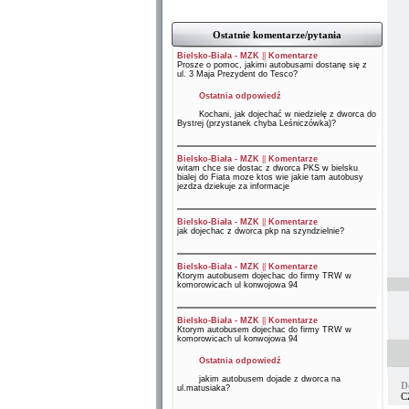
Ostatnie komentarze/pytania
Bielsko-Biała - MZK
||
Komentarze
Prosze o pomoc, jakimi autobusami dostanę się z
ul. 3 Maja Prezydent do Tesco?
Ostatnia odpowiedź
Kochani, jak dojechać w niedzielę z dworca do
Bystrej (przystanek chyba Leśniczówka)?
Bielsko-Biała - MZK
||
Komentarze
witam chce sie dostac z dworca PKS w bielsku
bialej do Fiata moze ktos wie jakie tam autobusy
jezdza dziekuje za informacje
Bielsko-Biała - MZK
||
Komentarze
jak dojechac z dworca pkp na szyndzielnie?
Bielsko-Biała - MZK
||
Komentarze
Ktorym autobusem dojechac do firmy TRW w
komorowicach ul konwojowa 94
Bielsko-Biała - MZK
||
Komentarze
Ktorym autobusem dojechac do firmy TRW w
komorowicach ul konwojowa 94
Ostatnia odpowiedź
jakim autobusem dojade z dworca na
D
ul.matusiaka?
C