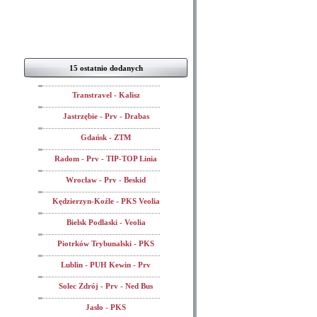
15 ostatnio dodanych
Transtravel - Kalisz
Jastrzębie - Prv - Drabas
Gdańsk - ZTM
Radom - Prv - TIP-TOP Linia
Wrocław - Prv - Beskid
Kędzierzyn-Koźle - PKS Veolia
Bielsk Podlaski - Veolia
Piotrków Trybunalski - PKS
Lublin - PUH Kewin - Prv
Solec Zdrój - Prv - Ned Bus
Jasło - PKS