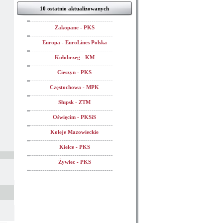
10 ostatnio aktualizowanych
Zakopane - PKS
Europa - EuroLines Polska
Kołobrzeg - KM
Cieszyn - PKS
Częstochowa - MPK
Słupsk - ZTM
Oświęcim - PKSiS
Koleje Mazowieckie
Kielce - PKS
Żywiec - PKS