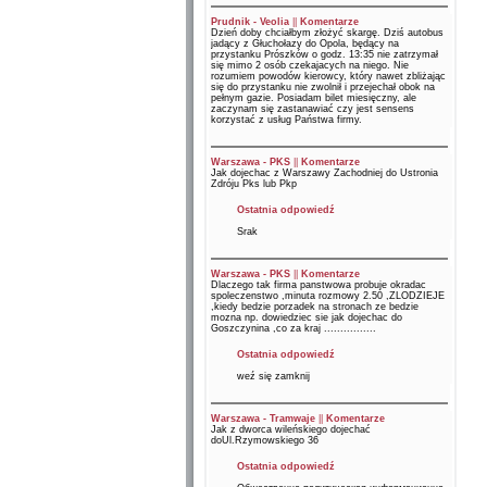
Prudnik - Veolia
||
Komentarze
Dzień doby chciałbym złożyć skargę. Dziś autobus
jadący z Głuchołazy do Opola, będący na
przystanku Prószków o godz. 13:35 nie zatrzymał
się mimo 2 osób czekajacych na niego. Nie
rozumiem powodów kierowcy, który nawet zbliżając
się do przystanku nie zwolnił i przejechał obok na
pełnym gazie. Posiadam bilet miesięczny, ale
zaczynam się zastanawiać czy jest sensens
korzystać z usług Państwa firmy.
Warszawa - PKS
||
Komentarze
Jak dojechac z Warszawy Zachodniej do Ustronia
Zdróju Pks lub Pkp
Ostatnia odpowiedź
Srak
Warszawa - PKS
||
Komentarze
Dlaczego tak firma panstwowa probuje okradac
spoleczenstwo ,minuta rozmowy 2.50 ,ZLODZIEJE
,kiedy bedzie porzadek na stronach ze bedzie
mozna np. dowiedziec sie jak dojechac do
Goszczynina ,co za kraj ................
Ostatnia odpowiedź
weź się zamknij
Warszawa - Tramwaje
||
Komentarze
Jak z dworca wileńskiego dojechać
doUl.Rzymowskiego 36
Ostatnia odpowiedź