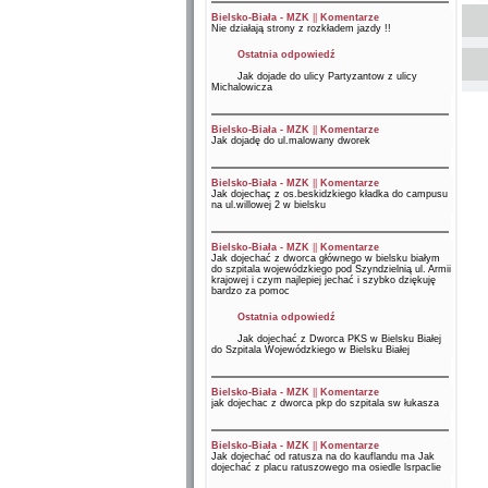
Bielsko-Biała - MZK
||
Komentarze
Nie działają strony z rozkładem jazdy !!
Ostatnia odpowiedź
Jak dojade do ulicy Partyzantow z ulicy
Michalowicza
Bielsko-Biała - MZK
||
Komentarze
Jak dojadę do ul.malowany dworek
Bielsko-Biała - MZK
||
Komentarze
Jak dojechaç z os.beskidzkiego kładka do campusu
na ul.willowej 2 w bielsku
Bielsko-Biała - MZK
||
Komentarze
Jak dojechać z dworca głównego w bielsku białym
do szpitala wojewódzkiego pod Szyndzielnią ul. Armii
krajowej i czym najlepiej jechać i szybko dziękuję
bardzo za pomoc
Ostatnia odpowiedź
Jak dojechać z Dworca PKS w Bielsku Białej
do Szpitala Wojewódzkiego w Bielsku Białej
Bielsko-Biała - MZK
||
Komentarze
jak dojechac z dworca pkp do szpitala sw łukasza
Bielsko-Biała - MZK
||
Komentarze
Jak dojechać od ratusza na do kauflandu ma Jak
dojechać z placu ratuszowego ma osiedle lsrpaclie