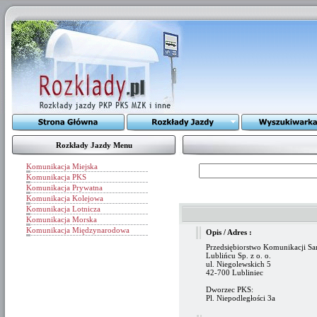
Rozkłady Jazdy Menu
Komunikacja Miejska
Komunikacja PKS
Komunikacja Prywatna
Komunikacja Kolejowa
Komunikacja Lotnicza
Komunikacja Morska
Komunikacja Międzynarodowa
Opis / Adres :
Przedsiębiorstwo Komunikacji 
Lublińcu Sp. z o. o.
ul. Niegolewskich 5
42-700 Lubliniec
Dworzec PKS:
Pl. Niepodległości 3a