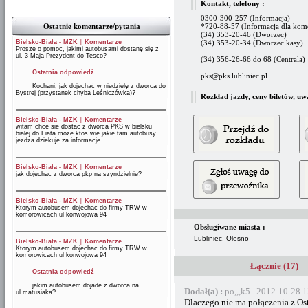
Kontakt, telefony :
0300-300-257 (Informacja)
Ostatnie komentarze/pytania
*720-88-57 (Informacja dla kom
(34) 353-20-46 (Dworzec)
Bielsko-Biała - MZK
||
Komentarze
(34) 353-20-34 (Dworzec kasy)
Prosze o pomoc, jakimi autobusami dostanę się z
ul. 3 Maja Prezydent do Tesco?
(34) 356-26-66 do 68 (Centrala)
Ostatnia odpowiedź
pks@pks.lubliniec.pl
Kochani, jak dojechać w niedzielę z dworca do
Bystrej (przystanek chyba Leśniczówka)?
Rozkład jazdy, ceny biletów, uw
Bielsko-Biała - MZK
||
Komentarze
witam chce sie dostac z dworca PKS w bielsku
bialej do Fiata moze ktos wie jakie tam autobusy
jezdza dziekuje za informacje
Bielsko-Biała - MZK
||
Komentarze
jak dojechac z dworca pkp na szyndzielnie?
Bielsko-Biała - MZK
||
Komentarze
Ktorym autobusem dojechac do firmy TRW w
komorowicach ul konwojowa 94
Obsługiwane miasta :
Lubliniec, Olesno
Bielsko-Biała - MZK
||
Komentarze
Ktorym autobusem dojechac do firmy TRW w
komorowicach ul konwojowa 94
Łącznie (17)
Ostatnia odpowiedź
jakim autobusem dojade z dworca na
Dodał(a) :
po,,,k5 2012-10-28 1
ul.matusiaka?
Dlaczego nie ma połączenia z Os