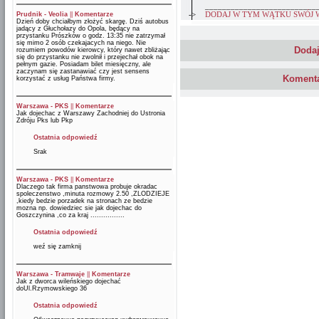
__________________________
->
DODAJ W TYM WĄTKU SWÓJ 
Prudnik - Veolia
||
Komentarze
Dzień doby chciałbym złożyć skargę. Dziś autobus
jadący z Głuchołazy do Opola, będący na
przystanku Prószków o godz. 13:35 nie zatrzymał
się mimo 2 osób czekajacych na niego. Nie
Dodaj
rozumiem powodów kierowcy, który nawet zbliżając
się do przystanku nie zwolnił i przejechał obok na
pełnym gazie. Posiadam bilet miesięczny, ale
zaczynam się zastanawiać czy jest sensens
Komenta
korzystać z usług Państwa firmy.
Warszawa - PKS
||
Komentarze
Jak dojechac z Warszawy Zachodniej do Ustronia
Zdróju Pks lub Pkp
Ostatnia odpowiedź
Srak
Warszawa - PKS
||
Komentarze
Dlaczego tak firma panstwowa probuje okradac
spoleczenstwo ,minuta rozmowy 2.50 ,ZLODZIEJE
,kiedy bedzie porzadek na stronach ze bedzie
mozna np. dowiedziec sie jak dojechac do
Goszczynina ,co za kraj ................
Ostatnia odpowiedź
weź się zamknij
Warszawa - Tramwaje
||
Komentarze
Jak z dworca wileńskiego dojechać
doUl.Rzymowskiego 36
Ostatnia odpowiedź