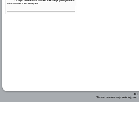
Общественно-политическая информационно-
аналитическая интерне
Aktu
Strona zawiera najczęściej posz