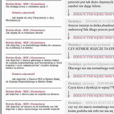
przecież jest tak dużo chęntnych
Bielsko-Biała - MZK
||
Komentarze
zarobić nie dając biletu .
Nie działają strony z rozkładem jazdy !!
__________________________
Ostatnia odpowiedź
->
DODAJ W TYM WĄTKU SWÓJ 
Jak dojade do ulicy Partyzantow z ulicy
Michalowicza
Dodał(a) :
2010-08-31 11:53:0
Jeszcze istnieje ta dzika,zbankt
nadzorczą?Jak długo jeszcze poda
Bielsko-Biała - MZK
||
Komentarze
Jak dojadę do ul.malowany dworek
__________________________
->
DODAJ W TYM WĄTKU SWÓJ 
Bielsko-Biała - MZK
||
Komentarze
Dodał(a) :
ciekawski-podatnik 
Jak dojechaç z os.beskidzkiego kładka do campusu
na ul.willowej 2 w bielsku
CZY ISTNIEJE JESZCZE TA STR
__________________________
->
DODAJ W TYM WĄTKU SWÓJ 
Bielsko-Biała - MZK
||
Komentarze
Jak dojechać z dworca głównego w bielsku białym
do szpitala wojewódzkiego pod Szyndzielnią ul. Armii
Dodał(a) :
gscherner1@gmail.co
krajowej i czym najlepiej jechać i szybko dziękuję
Dlaczego nie ma normalnego roz
bardzo za pomoc
__________________________
Ostatnia odpowiedź
->
DODAJ W TYM WĄTKU SWÓJ 
Jak dojechać z Dworca PKS w Bielsku Białej
do Szpitala Wojewódzkiego w Bielsku Białej
Dodał(a) :
dyżurny 2010-09-09 
Czyta ktos z dyrekcji te wpisy?
Bielsko-Biała - MZK
||
Komentarze
__________________________
jak dojechac z dworca pkp do szpitala sw łukasza
->
DODAJ W TYM WĄTKU SWÓJ 
Dodał(a) :
2010-11-25 07:25:1
Bielsko-Biała - MZK
||
Komentarze
czy wy nie macie normalnego rozk
Jak dojechać od ratusza na do kauflandu ma Jak
dojechać z placu ratuszowego ma osiedle lsrpaclie
komu podoba tak robi nie ma się 