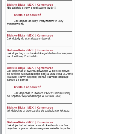
Bielsko-Biała - MZK
||
Komentarze
Nie działają strony z rozkładem jazdy !!
Ostatnia odpowiedź
Jak dojade do ulicy Partyzantow z ulicy
Michalowicza
Bielsko-Biała - MZK
||
Komentarze
Jak dojadę do ul.malowany dworek
Bielsko-Biała - MZK
||
Komentarze
Jak dojechaç z os.beskidzkiego kładka do campusu
na ul.willowej 2 w bielsku
Bielsko-Biała - MZK
||
Komentarze
Jak dojechać z dworca głównego w bielsku białym
do szpitala wojewódzkiego pod Szyndzielnią ul. Armii
krajowej i czym najlepiej jechać i szybko dziękuję
bardzo za pomoc
Ostatnia odpowiedź
Jak dojechać z Dworca PKS w Bielsku Białej
do Szpitala Wojewódzkiego w Bielsku Białej
Bielsko-Biała - MZK
||
Komentarze
jak dojechac z dworca pkp do szpitala sw łukasza
Bielsko-Biała - MZK
||
Komentarze
Jak dojechać od ratusza na do kauflandu ma Jak
dojechać z placu ratuszowego ma osiedle lsrpaclie