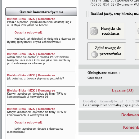
(56) 46–208–70 (Dworzec w Gru
(56) 68–814–62 (Dworzec w Wąb
Ostatnie komentarze/pytania
Rozkład jazdy, ceny biletów, uw
Bielsko-Biała - MZK
||
Komentarze
Prosze o pomoc, jakimi autobusami dostanę się z
ul. 3 Maja Prezydent do Tesco?
Ostatnia odpowiedź
Kochani, jak dojechać w niedzielę z dworca do
Bystrej (przystanek chyba Leśniczówka)?
Bielsko-Biała - MZK
||
Komentarze
witam chce sie dostac z dworca PKS w bielsku
bialej do Fiata moze ktos wie jakie tam autobusy
jezdza dziekuje za informacje
Obsługiwane miasta :
Bielsko-Biała - MZK
||
Komentarze
Grudziądz
jak dojechac z dworca pkp na szyndzielnie?
Łącznie (33)
Bielsko-Biała - MZK
||
Komentarze
Ktorym autobusem dojechac do firmy TRW w
komorowicach ul konwojowa 94
Dodał(a) :
Krimaed@wp.pl 13.09.20
Ile kosztuje bilet normalny pkp z gru
Bielsko-Biała - MZK
||
Komentarze
Ktorym autobusem dojechac do firmy TRW w
Dodawani
komorowicach ul konwojowa 94
Ostatnia odpowiedź
Komenta
jakim autobusem dojade z dworca na
ul.matusiaka?