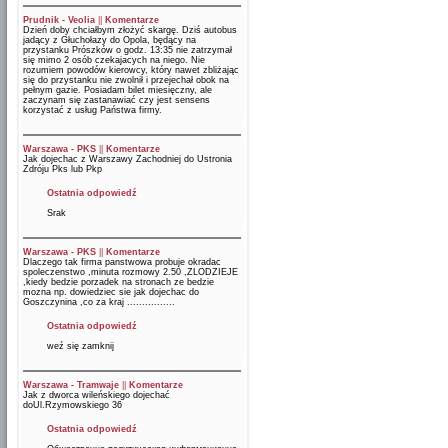
Prudnik - Veolia
||
Komentarze
Dzień doby chciałbym złożyć skargę. Dziś autobus
jadący z Głuchołazy do Opola, będący na
przystanku Prószków o godz. 13:35 nie zatrzymał
się mimo 2 osób czekajacych na niego. Nie
rozumiem powodów kierowcy, który nawet zbliżając
się do przystanku nie zwolnił i przejechał obok na
pełnym gazie. Posiadam bilet miesięczny, ale
zaczynam się zastanawiać czy jest sensens
korzystać z usług Państwa firmy.
Warszawa - PKS
||
Komentarze
Jak dojechac z Warszawy Zachodniej do Ustronia
Zdróju Pks lub Pkp
Ostatnia odpowiedź
Srak
Warszawa - PKS
||
Komentarze
Dlaczego tak firma panstwowa probuje okradac
spoleczenstwo ,minuta rozmowy 2.50 ,ZLODZIEJE
,kiedy bedzie porzadek na stronach ze bedzie
mozna np. dowiedziec sie jak dojechac do
Goszczynina ,co za kraj ................
Ostatnia odpowiedź
weź się zamknij
Warszawa - Tramwaje
||
Komentarze
Jak z dworca wileńskiego dojechać
doUl.Rzymowskiego 36
Ostatnia odpowiedź