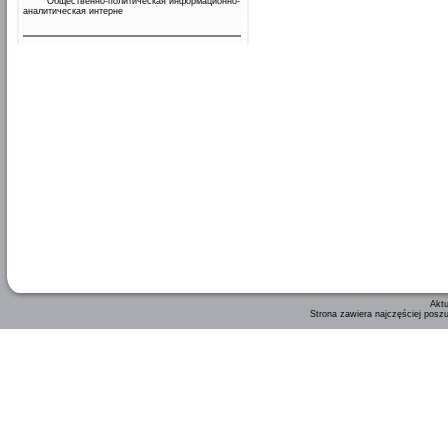
Общественно-политическая информационно-
аналитическая интерне
Aktu
Strona zawiera najczęściej posz