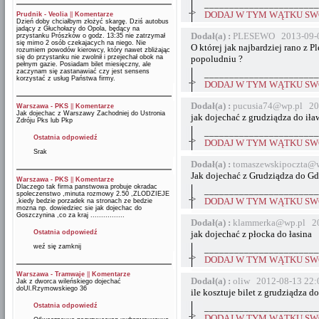
_______________________
->
DODAJ W TYM WĄTKU SWÓ
Prudnik - Veolia
||
Komentarze
Dzień doby chciałbym złożyć skargę. Dziś autobus
jadący z Głuchołazy do Opola, będący na
Dodał(a) :
PLESEWO 2013-09-0
przystanku Prószków o godz. 13:35 nie zatrzymał
się mimo 2 osób czekajacych na niego. Nie
O której jak najbardziej rano z 
rozumiem powodów kierowcy, który nawet zbliżając
się do przystanku nie zwolnił i przejechał obok na
popoludniu ?
pełnym gazie. Posiadam bilet miesięczny, ale
zaczynam się zastanawiać czy jest sensens
_______________________
korzystać z usług Państwa firmy.
->
DODAJ W TYM WĄTKU SWÓ
Dodał(a) :
pucusia74@wp.pl 20
Warszawa - PKS
||
Komentarze
Jak dojechac z Warszawy Zachodniej do Ustronia
jak dojechać z grudziądza do iła
Zdróju Pks lub Pkp
_______________________
Ostatnia odpowiedź
->
DODAJ W TYM WĄTKU SWÓ
Srak
Dodał(a) :
tomaszewskipoczta@w
Jak dojechać z Grudziądza do Gd
Warszawa - PKS
||
Komentarze
Dlaczego tak firma panstwowa probuje okradac
_______________________
spoleczenstwo ,minuta rozmowy 2.50 ,ZLODZIEJE
->
DODAJ W TYM WĄTKU SWÓ
,kiedy bedzie porzadek na stronach ze bedzie
mozna np. dowiedziec sie jak dojechac do
Goszczynina ,co za kraj ................
Dodał(a) :
klammerka@wp.pl 20
Ostatnia odpowiedź
jak dojechać z płocka do łasina
weź się zamknij
_______________________
->
DODAJ W TYM WĄTKU SWÓ
Warszawa - Tramwaje
||
Komentarze
Dodał(a) :
oliw 2012-08-13 22:
Jak z dworca wileńskiego dojechać
doUl.Rzymowskiego 36
ile kosztuje bilet z grudziądza d
Ostatnia odpowiedź
_______________________
->
DODAJ W TYM WĄTKU SWÓ