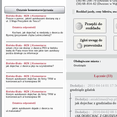
(56) 46–208–70 (Dworzec w Gru
(56) 68–814–62 (Dworzec w Wąb
Ostatnie komentarze/pytania
Rozkład jazdy, ceny biletów, uw
Bielsko-Biała - MZK
||
Komentarze
Prosze o pomoc, jakimi autobusami dostanę się z
ul. 3 Maja Prezydent do Tesco?
Ostatnia odpowiedź
Kochani, jak dojechać w niedzielę z dworca do
Bystrej (przystanek chyba Leśniczówka)?
Bielsko-Biała - MZK
||
Komentarze
witam chce sie dostac z dworca PKS w bielsku
bialej do Fiata moze ktos wie jakie tam autobusy
jezdza dziekuje za informacje
Obsługiwane miasta :
Bielsko-Biała - MZK
||
Komentarze
Grudziądz
jak dojechac z dworca pkp na szyndzielnie?
Łącznie (33)
Bielsko-Biała - MZK
||
Komentarze
Ktorym autobusem dojechac do firmy TRW w
komorowicach ul konwojowa 94
Dodał(a) :
2011-04-14 01:17:5
grudziądz gdańsk
Bielsko-Biała - MZK
||
Komentarze
Ktorym autobusem dojechac do firmy TRW w
_______________________
komorowicach ul konwojowa 94
->
Dodał(a) :
aniaklimas@wp.pl
jak dojechac z grudziadza do 
Ostatnia odpowiedź
_______________________
jakim autobusem dojade z dworca na
->
ul.matusiaka?
Dodał(a) :
2016-04-02 08:1
jAK DOJECHAC Z GRUDZI