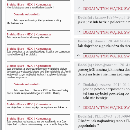
_______________________
Bielsko-Biała - MZK
||
Komentarze
->
Nie działają strony z rozkładem jazdy !!
DODAJ W TYM WĄTKU SWÓ
Ostatnia odpowiedź
Dodał(a) :
katnow189@wp.pl 20
Jak dojade do ulicy Partyzantow z ulicy
jakie jest lub bedzie polaczenie
Michalowicza
_______________________
->
DODAJ W TYM WĄTKU SWÓ
Bielsko-Biała - MZK
||
Komentarze
Jak dojadę do ul.malowany dworek
Dodał(a) :
doraaa 2014-03-04 0
Jak dojechac z grudziadza do sie
Bielsko-Biała - MZK
||
Komentarze
_______________________
Jak dojechaç z os.beskidzkiego kładka do campusu
na ul.willowej 2 w bielsku
->
DODAJ W TYM WĄTKU SWÓ
Dodał(a) :
kiwa@onet.eu 2014-
Bielsko-Biała - MZK
||
Komentarze
Jak dojechać z dworca głównego w bielsku białym
proszę jeśli można jak można do
do szpitala wojewódzkiego pod Szyndzielnią ul. Armii
dzieci na ferie i nie mam żadne
krajowej i czym najlepiej jechać i szybko dziękuję
bardzo za pomoc
_______________________
->
Dodał(a) :
zzzzzz 2014-01-1
Ostatnia odpowiedź
jest na pewno bezpośredni bo
Jak dojechać z Dworca PKS w Bielsku Białej
tel tam szybciej powiedzą bo 
do Szpitala Wojewódzkiego w Bielsku Białej
taki nie istnieje
_______________________
Bielsko-Biała - MZK
||
Komentarze
->
DODAJ W TYM WĄTKU SWÓ
jak dojechac z dworca pkp do szpitala sw łukasza
Dodał(a) :
PLESEWO 2013-09-0
Bielsko-Biała - MZK
||
Komentarze
O której jak najbardziej rano z 
Jak dojechać od ratusza na do kauflandu ma Jak
dojechać z placu ratuszowego ma osiedle lsrpaclie
popoludniu ?