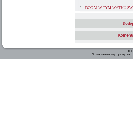
_______________________
->
DODAJ W TYM WĄTKU SWÓ
Dodaj
Komenta
Aktu
Strona zawiera najczęściej posz