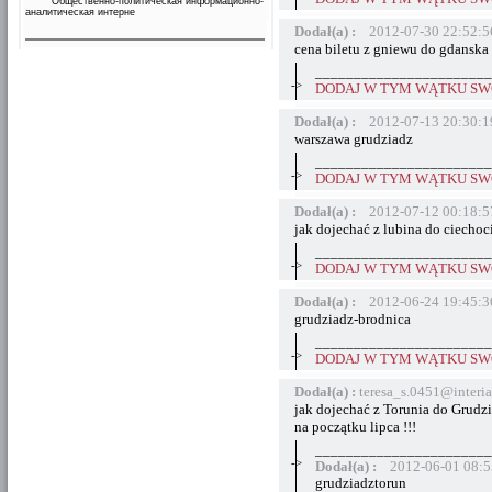
Общественно-политическая информационно-
аналитическая интерне
Dodał(a) :
2012-07-30 22:52:5
cena biletu z gniewu do gdanska
_______________________
->
DODAJ W TYM WĄTKU SWÓ
Dodał(a) :
2012-07-13 20:30:1
warszawa grudziadz
_______________________
->
DODAJ W TYM WĄTKU SWÓ
Dodał(a) :
2012-07-12 00:18:5
jak dojechać z lubina do ciechoc
_______________________
->
DODAJ W TYM WĄTKU SWÓ
Dodał(a) :
2012-06-24 19:45:3
grudziadz-brodnica
_______________________
->
DODAJ W TYM WĄTKU SWÓ
Dodał(a) :
teresa_s.0451@interi
jak dojechać z Torunia do Grudz
na początku lipca !!!
_______________________
->
Dodał(a) :
2012-06-01 08:5
grudziadztorun