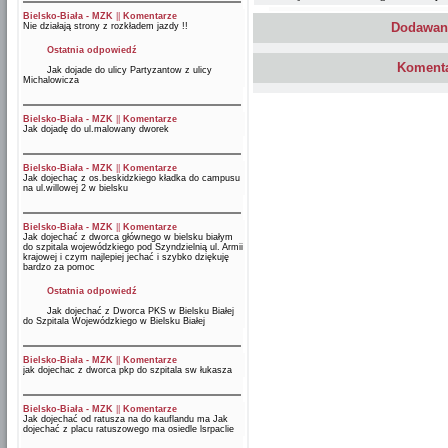
Bielsko-Biała - MZK
||
Komentarze
Dodawani
Nie działają strony z rozkładem jazdy !!
Ostatnia odpowiedź
Komenta
Jak dojade do ulicy Partyzantow z ulicy
Michalowicza
Bielsko-Biała - MZK
||
Komentarze
Jak dojadę do ul.malowany dworek
Bielsko-Biała - MZK
||
Komentarze
Jak dojechaç z os.beskidzkiego kładka do campusu
na ul.willowej 2 w bielsku
Bielsko-Biała - MZK
||
Komentarze
Jak dojechać z dworca głównego w bielsku białym
do szpitala wojewódzkiego pod Szyndzielnią ul. Armii
krajowej i czym najlepiej jechać i szybko dziękuję
bardzo za pomoc
Ostatnia odpowiedź
Jak dojechać z Dworca PKS w Bielsku Białej
do Szpitala Wojewódzkiego w Bielsku Białej
Bielsko-Biała - MZK
||
Komentarze
jak dojechac z dworca pkp do szpitala sw łukasza
Bielsko-Biała - MZK
||
Komentarze
Jak dojechać od ratusza na do kauflandu ma Jak
dojechać z placu ratuszowego ma osiedle lsrpaclie