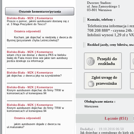
Dworzec Stadion:
ul. Jana Zamoyskiego 1
03-801 Warszawa
Ostatnie komentarze/pytania
Bielsko-Biała - MZK
||
Komentarze
Kontakt, telefony :
Prosze o pomoc, jakimi autobusami dostanę się z
ul. 3 Maja Prezydent do Tesco?
Telefoniczna informacja i re
708 208 888* - czynna 24h.
Ostatnia odpowiedź
Infolinii wynosi 1,29 zł z V
Kochani, jak dojechać w niedzielę z dworca do
Bystrej (przystanek chyba Leśniczówka)?
Rozkład jazdy, ceny biletów, uw
Bielsko-Biała - MZK
||
Komentarze
witam chce sie dostac z dworca PKS w bielsku
bialej do Fiata moze ktos wie jakie tam autobusy
jezdza dziekuje za informacje
Bielsko-Biała - MZK
||
Komentarze
jak dojechac z dworca pkp na szyndzielnie?
Bielsko-Biała - MZK
||
Komentarze
Ktorym autobusem dojechac do firmy TRW w
komorowicach ul konwojowa 94
Obsługiwane miasta :
Bielsko-Biała - MZK
||
Komentarze
Warszawa
Ktorym autobusem dojechac do firmy TRW w
komorowicach ul konwojowa 94
Łącznie (851)
Ostatnia odpowiedź
jakim autobusem dojade z dworca na
ul.matusiaka?
Dodał(a) :
19.10.2016 06:50
Jak dojechac z centralnego do kielc pk