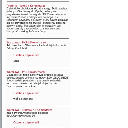
Prudnik - Veolia
||
Komentarze
Dzień doby chciałbym złożyć skargę. Dziś autobus
jadący z Głuchołazy do Opola, będący na
przystanku Prószków o godz. 13:35 nie zatrzymał
się mimo 2 osób czekajacych na niego. Nie
rozumiem powodów kierowcy, który nawet zbliżając
się do przystanku nie zwolnił i przejechał obok na
pełnym gazie. Posiadam bilet miesięczny, ale
zaczynam się zastanawiać czy jest sensens
korzystać z usług Państwa firmy.
Warszawa - PKS
||
Komentarze
Jak dojechac z Warszawy Zachodniej do Ustronia
Zdróju Pks lub Pkp
Ostatnia odpowiedź
Srak
Warszawa - PKS
||
Komentarze
Dlaczego tak firma panstwowa probuje okradac
spoleczenstwo ,minuta rozmowy 2.50 ,ZLODZIEJE
,kiedy bedzie porzadek na stronach ze bedzie
mozna np. dowiedziec sie jak dojechac do
Goszczynina ,co za kraj ................
Ostatnia odpowiedź
weź się zamknij
Warszawa - Tramwaje
||
Komentarze
Jak z dworca wileńskiego dojechać
doUl.Rzymowskiego 36
Ostatnia odpowiedź