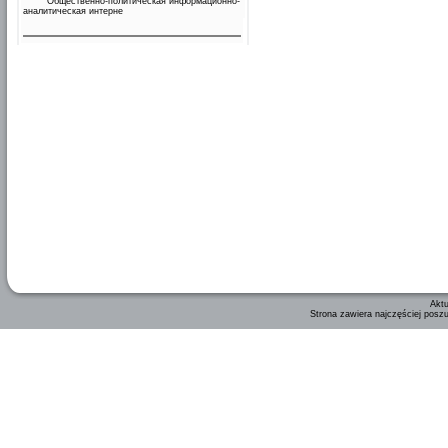
Общественно-политическая информационно-
аналитическая интерне
Aktu
Strona zawiera najczęściej posz