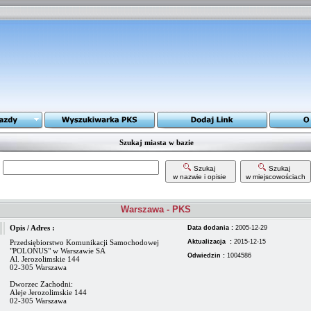
Szukaj miasta w bazie
Szukaj
Szukaj
w nazwie i opisie
w miejscowościach
Warszawa - PKS
Opis / Adres :
Data dodania :
2005-12-29
Przedsiębiorstwo Komunikacji Samochodowej
Aktualizacja :
2015-12-15
"POLONUS" w Warszawie SA
Odwiedzin :
1004586
Al. Jerozolimskie 144
02-305 Warszawa
Dworzec Zachodni:
Aleje Jerozolimskie 144
02-305 Warszawa