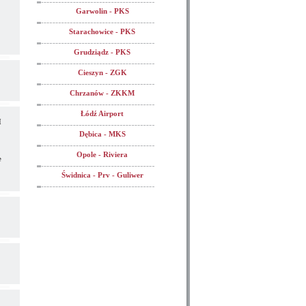
Garwolin - PKS
Starachowice - PKS
Grudziądz - PKS
Cieszyn - ZGK
Chrzanów - ZKKM
Łódź Airport
I
Dębica - MKS
Opole - Riviera
e
Świdnica - Prv - Guliwer