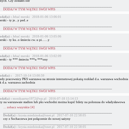
nych. Czy zostałeś odr
_______________________________________________________________
DODAJ W TYM WĄTKU SWÓJ WPIS
odał(a) :
Jebać merski 2018-01-06 13:06:01
rski - ty je...y ped..e
_______________________________________________________________
DODAJ W TYM WĄTKU SWÓJ WPIS
odał(a) :
Jebać merski 2018-01-06 13:05:06
rski - ty ku..o śmieciu cw..u pi.......y
_______________________________________________________________
DODAJ W TYM WĄTKU SWÓJ WPIS
odał(a) :
Jebać merski 2018-01-06 13:02:09
erski - ty *** śmieciu ***u ***ony
_______________________________________________________________
DODAJ W TYM WĄTKU SWÓJ WPIS
odał(a) :
2017-10-14 13:00:59
iedy pracownicy PKS warszawa na stronie internetowej pokażą rozkład d.a. warszawa wschodnia 
ak d.a. warszawa zachodnia
_______________________________________________________________
DODAJ W TYM WĄTKU SWÓJ WPIS
odał(a) :
monikaartur1972@wp.pl 2016-07-18 15:14:13
zy na warszawaie stadion lub pks wschodni można kupić bilety na polonusa do władysławowa
... zobacz wszytskie [4]
_______________________________________________________________
Dodał(a) :
krysia.miedzinska@onet.pl 2017-07-10 22:58:05
czy z Sochaczewa jest połączenie do nowej sażyny
_______________________________________________________________
Dodał(a) :
krysia.miedzinska@onet.pl 2017-07-10 22:58:05