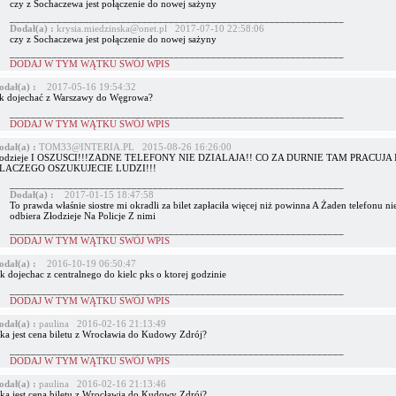
czy z Sochaczewa jest połączenie do nowej sażyny
_______________________________________________________________
Dodał(a) :
krysia.miedzinska@onet.pl 2017-07-10 22:58:06
czy z Sochaczewa jest połączenie do nowej sażyny
_______________________________________________________________
DODAJ W TYM WĄTKU SWÓJ WPIS
odał(a) :
2017-05-16 19:54:32
ak dojechać z Warszawy do Węgrowa?
_______________________________________________________________
DODAJ W TYM WĄTKU SWÓJ WPIS
odał(a) :
TOM33@INTERIA.PL 2015-08-26 16:26:00
lodzieje I OSZUSCI!!!ZADNE TELEFONY NIE DZIALAJA!! CO ZA DURNIE TAM PRACUJA 
LACZEGO OSZUKUJECIE LUDZI!!!
_______________________________________________________________
Dodał(a) :
2017-01-15 18:47:58
To prawda właśnie siostre mi okradli za bilet zapłaciła więcej niż powinna A Żaden telefonu ni
odbiera Złodzieje Na Policje Z nimi
_______________________________________________________________
DODAJ W TYM WĄTKU SWÓJ WPIS
odał(a) :
2016-10-19 06:50:47
k dojechac z centralnego do kielc pks o ktorej godzinie
_______________________________________________________________
DODAJ W TYM WĄTKU SWÓJ WPIS
odał(a) :
paulina 2016-02-16 21:13:49
aka jest cena biletu z Wrocławia do Kudowy Zdrój?
_______________________________________________________________
DODAJ W TYM WĄTKU SWÓJ WPIS
odał(a) :
paulina 2016-02-16 21:13:46
aka jest cena biletu z Wrocławia do Kudowy Zdrój?