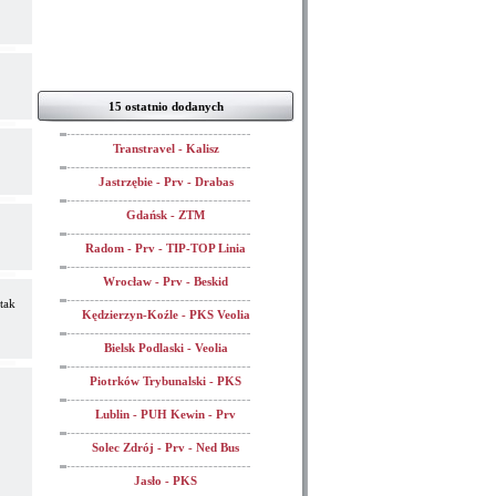
15 ostatnio dodanych
Transtravel - Kalisz
Jastrzębie - Prv - Drabas
Gdańsk - ZTM
Radom - Prv - TIP-TOP Linia
Wrocław - Prv - Beskid
tak
Kędzierzyn-Koźle - PKS Veolia
Bielsk Podlaski - Veolia
Piotrków Trybunalski - PKS
Lublin - PUH Kewin - Prv
Solec Zdrój - Prv - Ned Bus
Jasło - PKS