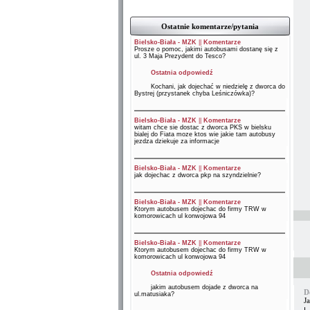
Ostatnie komentarze/pytania
Bielsko-Biała - MZK
||
Komentarze
Prosze o pomoc, jakimi autobusami dostanę się z
ul. 3 Maja Prezydent do Tesco?
Ostatnia odpowiedź
Kochani, jak dojechać w niedzielę z dworca do
Bystrej (przystanek chyba Leśniczówka)?
Bielsko-Biała - MZK
||
Komentarze
witam chce sie dostac z dworca PKS w bielsku
bialej do Fiata moze ktos wie jakie tam autobusy
jezdza dziekuje za informacje
Bielsko-Biała - MZK
||
Komentarze
jak dojechac z dworca pkp na szyndzielnie?
Bielsko-Biała - MZK
||
Komentarze
Ktorym autobusem dojechac do firmy TRW w
komorowicach ul konwojowa 94
Bielsko-Biała - MZK
||
Komentarze
Ktorym autobusem dojechac do firmy TRW w
komorowicach ul konwojowa 94
Ostatnia odpowiedź
jakim autobusem dojade z dworca na
D
ul.matusiaka?
J