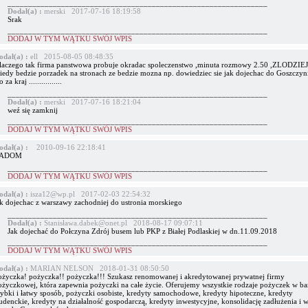
_______________________________________________________________
Dodał(a) :
merski 2017-07-16 18:19:58
Srak
_______________________________________________________________
DODAJ W TYM WĄTKU SWÓJ WPIS
odał(a) :
ell 2015-08-05 08:48:35
laczego tak firma panstwowa probuje okradac spoleczenstwo ,minuta rozmowy 2.50 ,ZLODZIE
kiedy bedzie porzadek na stronach ze bedzie mozna np. dowiedziec sie jak dojechac do Goszczyn
o za kraj ................
_______________________________________________________________
Dodał(a) :
merski 2017-07-16 18:21:04
weź się zamknij
_______________________________________________________________
DODAJ W TYM WĄTKU SWÓJ WPIS
odał(a) :
2010-09-16 22:18:41
ADOM
_______________________________________________________________
DODAJ W TYM WĄTKU SWÓJ WPIS
odał(a) :
isza12@wp.pl 2017-02-03 22:54:32
ak dojechac z warszawy zachodniej do ustronia morskiego
_______________________________________________________________
Dodał(a) :
Stanisława.dabek@onet.pl 2018-08-17 09:07:11
Jak dojechać do Połczyna Zdrój busem lub PKP z Białej Podlaskiej w dn.11.09.2018
_______________________________________________________________
DODAJ W TYM WĄTKU SWÓJ WPIS
odał(a) :
MARIAN NELSON 2018-01-31 08:50:50
ożyczka! pożyczka!! pożyczka!!! Szukasz renomowanej i akredytowanej prywatnej firmy
ożyczkowej, która zapewnia pożyczki na całe życie. Oferujemy wszystkie rodzaje pożyczek w ba
zybki i łatwy sposób, pożyczki osobiste, kredyty samochodowe, kredyty hipoteczne, kredyty
udenckie, kredyty na działalność gospodarczą, kredyty inwestycyjne, konsolidację zadłużenia i w