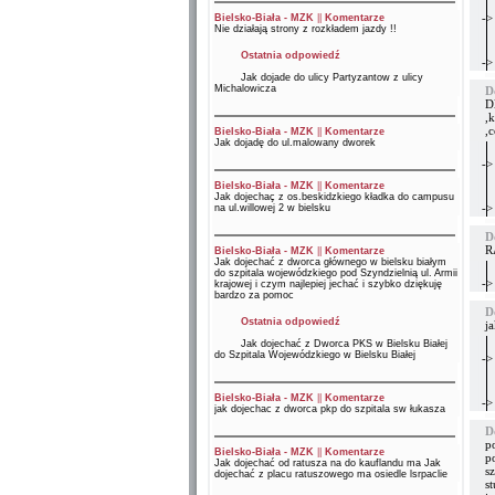
->
Bielsko-Biała - MZK
||
Komentarze
Nie działają strony z rozkładem jazdy !!
Ostatnia odpowiedź
->
Jak dojade do ulicy Partyzantow z ulicy
Michalowicza
D
D
,
,c
Bielsko-Biała - MZK
||
Komentarze
Jak dojadę do ul.malowany dworek
->
Bielsko-Biała - MZK
||
Komentarze
Jak dojechaç z os.beskidzkiego kładka do campusu
->
na ul.willowej 2 w bielsku
D
R
Bielsko-Biała - MZK
||
Komentarze
Jak dojechać z dworca głównego w bielsku białym
do szpitala wojewódzkiego pod Szyndzielnią ul. Armii
->
krajowej i czym najlepiej jechać i szybko dziękuję
bardzo za pomoc
D
Ostatnia odpowiedź
j
Jak dojechać z Dworca PKS w Bielsku Białej
do Szpitala Wojewódzkiego w Bielsku Białej
->
Bielsko-Biała - MZK
||
Komentarze
->
jak dojechac z dworca pkp do szpitala sw łukasza
D
p
Bielsko-Biała - MZK
||
Komentarze
p
Jak dojechać od ratusza na do kauflandu ma Jak
s
dojechać z placu ratuszowego ma osiedle lsrpaclie
st