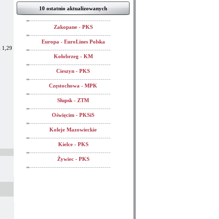
10 ostatnio aktualizowanych
Zakopane - PKS
Europa - EuroLines Polska
 1,29
Kołobrzeg - KM
Cieszyn - PKS
Częstochowa - MPK
Słupsk - ZTM
Oświęcim - PKSiS
Koleje Mazowieckie
Kielce - PKS
Żywiec - PKS