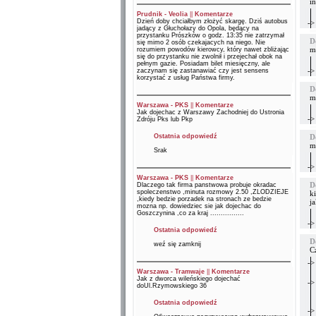
in
Prudnik - Veolia
||
Komentarze
Dzień doby chciałbym złożyć skargę. Dziś autobus
->
jadący z Głuchołazy do Opola, będący na
przystanku Prószków o godz. 13:35 nie zatrzymał
D
się mimo 2 osób czekajacych na niego. Nie
me
rozumiem powodów kierowcy, który nawet zbliżając
się do przystanku nie zwolnił i przejechał obok na
pełnym gazie. Posiadam bilet miesięczny, ale
->
zaczynam się zastanawiać czy jest sensens
korzystać z usług Państwa firmy.
D
me
Warszawa - PKS
||
Komentarze
Jak dojechac z Warszawy Zachodniej do Ustronia
->
Zdróju Pks lub Pkp
Ostatnia odpowiedź
D
m
Srak
->
Warszawa - PKS
||
Komentarze
D
Dlaczego tak firma panstwowa probuje okradac
spoleczenstwo ,minuta rozmowy 2.50 ,ZLODZIEJE
k
,kiedy bedzie porzadek na stronach ze bedzie
j
mozna np. dowiedziec sie jak dojechac do
Goszczynina ,co za kraj ................
->
Ostatnia odpowiedź
D
weź się zamknij
C
->
Warszawa - Tramwaje
||
Komentarze
Jak z dworca wileńskiego dojechać
->
doUl.Rzymowskiego 36
Ostatnia odpowiedź
->