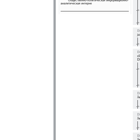
Общественно-политическая информационно-
аналитическая интерне
->
->
D
j
->
D
z
D
->
->
D
Ja
->
D
J
->
D
J