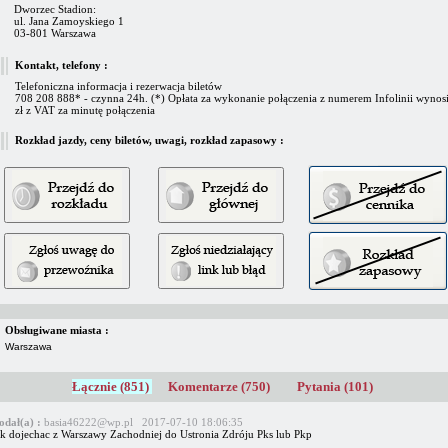
Dworzec Stadion:
ul. Jana Zamoyskiego 1
03-801 Warszawa
Kontakt, telefony :
Telefoniczna informacja i rezerwacja biletów
708 208 888* - czynna 24h. (*) Opłata za wykonanie połączenia z numerem Infolinii wynosi
zł z VAT za minutę połączenia
Rozkład jazdy, ceny biletów, uwagi, rozkład zapasowy :
Obsługiwane miasta :
Warszawa
Łącznie (851)
Komentarze (750)
Pytania (101)
odał(a) :
basia46222@wp.pl 2017-07-10 18:06:35
ak dojechac z Warszawy Zachodniej do Ustronia Zdróju Pks lub Pkp