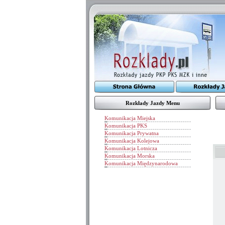
Rozkłady Jazdy Menu
Komunikacja Miejska
Komunikacja PKS
Komunikacja Prywatna
Komunikacja Kolejowa
Komunikacja Lotnicza
Komunikacja Morska
Komunikacja Międzynarodowa