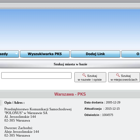
Szukaj miasta w bazie
Szukaj
Szukaj
w nazwie i opisie
w miejscowościach
Warszawa - PKS
Opis / Adres :
Data dodania :
2005-12-29
Przedsiębiorstwo Komunikacji Samochodowej
Aktualizacja :
2015-12-15
"POLONUS" w Warszawie SA
Odwiedzin :
1004575
Al. Jerozolimskie 144
02-305 Warszawa
Dworzec Zachodni:
Aleje Jerozolimskie 144
02-305 Warszawa