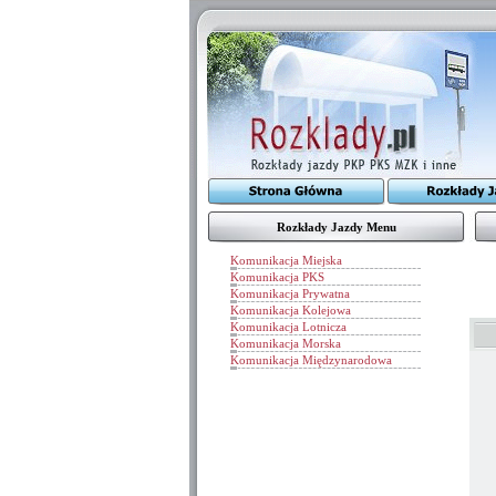
Rozkłady Jazdy Menu
Komunikacja Miejska
Komunikacja PKS
Komunikacja Prywatna
Komunikacja Kolejowa
Komunikacja Lotnicza
Komunikacja Morska
Komunikacja Międzynarodowa