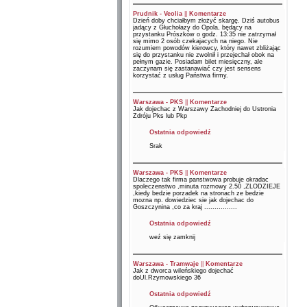
Prudnik - Veolia
||
Komentarze
Dzień doby chciałbym złożyć skargę. Dziś autobus
jadący z Głuchołazy do Opola, będący na
przystanku Prószków o godz. 13:35 nie zatrzymał
się mimo 2 osób czekajacych na niego. Nie
rozumiem powodów kierowcy, który nawet zbliżając
się do przystanku nie zwolnił i przejechał obok na
pełnym gazie. Posiadam bilet miesięczny, ale
zaczynam się zastanawiać czy jest sensens
korzystać z usług Państwa firmy.
Warszawa - PKS
||
Komentarze
Jak dojechac z Warszawy Zachodniej do Ustronia
Zdróju Pks lub Pkp
Ostatnia odpowiedź
Srak
Warszawa - PKS
||
Komentarze
Dlaczego tak firma panstwowa probuje okradac
spoleczenstwo ,minuta rozmowy 2.50 ,ZLODZIEJE
,kiedy bedzie porzadek na stronach ze bedzie
mozna np. dowiedziec sie jak dojechac do
Goszczynina ,co za kraj ................
Ostatnia odpowiedź
weź się zamknij
Warszawa - Tramwaje
||
Komentarze
Jak z dworca wileńskiego dojechać
doUl.Rzymowskiego 36
Ostatnia odpowiedź