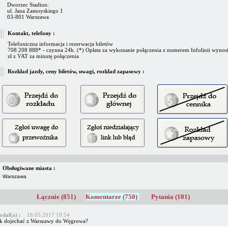
Dworzec Stadion:
ul. Jana Zamoyskiego 1
03-801 Warszawa
Kontakt, telefony :
Telefoniczna informacja i rezerwacja biletów
708 208 888* - czynna 24h. (*) Opłata za wykonanie połączenia z numerem Infolinii wynosi
zł z VAT za minutę połączenia
Rozkład jazdy, ceny biletów, uwagi, rozkład zapasowy :
Obsługiwane miasta :
Warszawa
Łącznie (851)
Komentarze (750)
Pytania (101)
odał(a) :
16.05.2017 19:54
ak dojechać z Warszawy do Węgrowa?