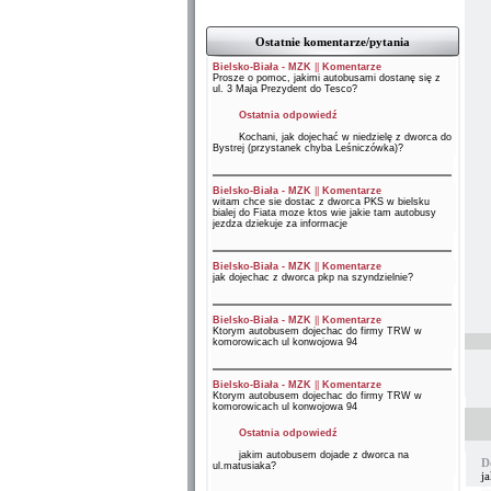
Ostatnie komentarze/pytania
Bielsko-Biała - MZK
||
Komentarze
Prosze o pomoc, jakimi autobusami dostanę się z
ul. 3 Maja Prezydent do Tesco?
Ostatnia odpowiedź
Kochani, jak dojechać w niedzielę z dworca do
Bystrej (przystanek chyba Leśniczówka)?
Bielsko-Biała - MZK
||
Komentarze
witam chce sie dostac z dworca PKS w bielsku
bialej do Fiata moze ktos wie jakie tam autobusy
jezdza dziekuje za informacje
Bielsko-Biała - MZK
||
Komentarze
jak dojechac z dworca pkp na szyndzielnie?
Bielsko-Biała - MZK
||
Komentarze
Ktorym autobusem dojechac do firmy TRW w
komorowicach ul konwojowa 94
Bielsko-Biała - MZK
||
Komentarze
Ktorym autobusem dojechac do firmy TRW w
komorowicach ul konwojowa 94
Ostatnia odpowiedź
jakim autobusem dojade z dworca na
D
ul.matusiaka?
j