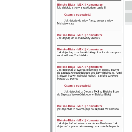
Bielsko-Biała - MZK
||
Komentarze
Nie działają strony z rozkładem jazdy !!
Ostatnia odpowiedź
Jak dojade do ulicy Partyzantow z ulicy
Michalowicza
Bielsko-Biała - MZK
||
Komentarze
Jak dojadę do ul.malowany dworek
Bielsko-Biała - MZK
||
Komentarze
Jak dojechaç z os.beskidzkiego kładka do campusu
na ul.willowej 2 w bielsku
Bielsko-Biała - MZK
||
Komentarze
Jak dojechać z dworca głównego w bielsku białym
do szpitala wojewódzkiego pod Szyndzielnią ul. Armii
krajowej i czym najlepiej jechać i szybko dziękuję
bardzo za pomoc
Ostatnia odpowiedź
Jak dojechać z Dworca PKS w Bielsku Białej
do Szpitala Wojewódzkiego w Bielsku Białej
Bielsko-Biała - MZK
||
Komentarze
jak dojechac z dworca pkp do szpitala sw łukasza
Bielsko-Biała - MZK
||
Komentarze
Jak dojechać od ratusza na do kauflandu ma Jak
dojechać z placu ratuszowego ma osiedle lsrpaclie