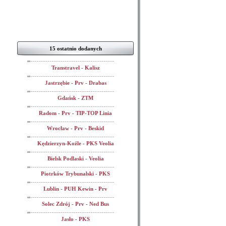
15 ostatnio dodanych
Transtravel - Kalisz
Jastrzębie - Prv - Drabas
Gdańsk - ZTM
Radom - Prv - TIP-TOP Linia
Wrocław - Prv - Beskid
Kędzierzyn-Koźle - PKS Veolia
Bielsk Podlaski - Veolia
Piotrków Trybunalski - PKS
Lublin - PUH Kewin - Prv
Solec Zdrój - Prv - Ned Bus
Jasło - PKS