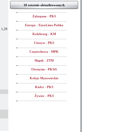
10 ostatnio aktualizowanych
Zakopane - PKS
Europa - EuroLines Polska
 1,29
Kołobrzeg - KM
Cieszyn - PKS
Częstochowa - MPK
Słupsk - ZTM
Oświęcim - PKSiS
Koleje Mazowieckie
Kielce - PKS
Żywiec - PKS