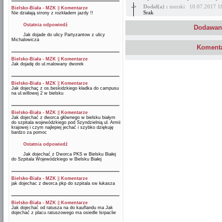
->
Dodał(a) :
merski 10.07.2017 1
Bielsko-Biała - MZK
||
Komentarze
Srak
Nie działają strony z rozkładem jazdy !!
Ostatnia odpowiedź
Dodawani
Jak dojade do ulicy Partyzantow z ulicy
Michalowicza
Komenta
Bielsko-Biała - MZK
||
Komentarze
Jak dojadę do ul.malowany dworek
Bielsko-Biała - MZK
||
Komentarze
Jak dojechaç z os.beskidzkiego kładka do campusu
na ul.willowej 2 w bielsku
Bielsko-Biała - MZK
||
Komentarze
Jak dojechać z dworca głównego w bielsku białym
do szpitala wojewódzkiego pod Szyndzielnią ul. Armii
krajowej i czym najlepiej jechać i szybko dziękuję
bardzo za pomoc
Ostatnia odpowiedź
Jak dojechać z Dworca PKS w Bielsku Białej
do Szpitala Wojewódzkiego w Bielsku Białej
Bielsko-Biała - MZK
||
Komentarze
jak dojechac z dworca pkp do szpitala sw łukasza
Bielsko-Biała - MZK
||
Komentarze
Jak dojechać od ratusza na do kauflandu ma Jak
dojechać z placu ratuszowego ma osiedle lsrpaclie