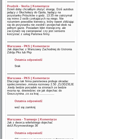
Prudnik - Veolia
||
Komentarze
Dzień doby chciałbym złożyć skargę. Dziś autobus
jadący z Głuchołazy do Opola, będący na
przystanku Prószków o godz. 13:35 nie zatrzymał
się mimo 2 osób czekajacych na niego. Nie
rozumiem powodów kierowcy, który nawet zbliżając
się do przystanku nie zwolnił i przejechał obok na
pełnym gazie. Posiadam bilet miesięczny, ale
zaczynam się zastanawiać czy jest sensens
korzystać z usług Państwa firmy.
Warszawa - PKS
||
Komentarze
Jak dojechac z Warszawy Zachodniej do Ustronia
Zdróju Pks lub Pkp
Ostatnia odpowiedź
Srak
Warszawa - PKS
||
Komentarze
Dlaczego tak firma panstwowa probuje okradac
spoleczenstwo ,minuta rozmowy 2.50 ,ZLODZIEJE
,kiedy bedzie porzadek na stronach ze bedzie
mozna np. dowiedziec sie jak dojechac do
Goszczynina ,co za kraj ................
Ostatnia odpowiedź
weź się zamknij
Warszawa - Tramwaje
||
Komentarze
Jak z dworca wileńskiego dojechać
doUl.Rzymowskiego 36
Ostatnia odpowiedź