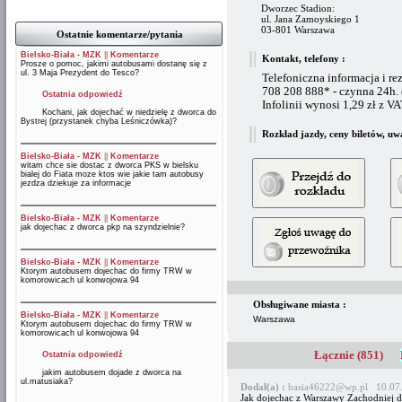
Dworzec Stadion:
ul. Jana Zamoyskiego 1
03-801 Warszawa
Ostatnie komentarze/pytania
Bielsko-Biała - MZK
||
Komentarze
Kontakt, telefony :
Prosze o pomoc, jakimi autobusami dostanę się z
ul. 3 Maja Prezydent do Tesco?
Telefoniczna informacja i re
708 208 888* - czynna 24h.
Ostatnia odpowiedź
Infolinii wynosi 1,29 zł z V
Kochani, jak dojechać w niedzielę z dworca do
Bystrej (przystanek chyba Leśniczówka)?
Rozkład jazdy, ceny biletów, uw
Bielsko-Biała - MZK
||
Komentarze
witam chce sie dostac z dworca PKS w bielsku
bialej do Fiata moze ktos wie jakie tam autobusy
jezdza dziekuje za informacje
Bielsko-Biała - MZK
||
Komentarze
jak dojechac z dworca pkp na szyndzielnie?
Bielsko-Biała - MZK
||
Komentarze
Ktorym autobusem dojechac do firmy TRW w
komorowicach ul konwojowa 94
Obsługiwane miasta :
Bielsko-Biała - MZK
||
Komentarze
Warszawa
Ktorym autobusem dojechac do firmy TRW w
komorowicach ul konwojowa 94
Łącznie (851)
Ostatnia odpowiedź
jakim autobusem dojade z dworca na
ul.matusiaka?
Dodał(a) :
basia46222@wp.pl 10.07.
Jak dojechac z Warszawy Zachodniej d