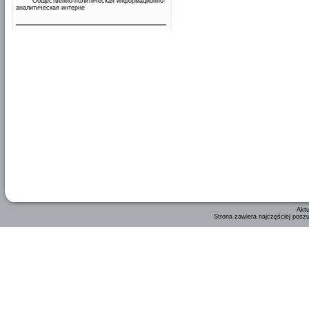
Общественно-политическая информационно-
аналитическая интерне
Aktu
Strona zawiera najczęściej posz