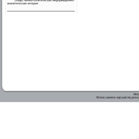
Общественно-политическая информационно-
аналитическая интерне
Aktu
Strona zawiera najczęściej posz