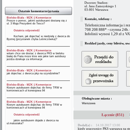
Dworzec Stadion:
ul. Jana Zamoyskiego 1
03-801 Warszawa
Ostatnie komentarze/pytania
Bielsko-Biała - MZK
||
Komentarze
Kontakt, telefony :
Prosze o pomoc, jakimi autobusami dostanę się z
ul. 3 Maja Prezydent do Tesco?
Telefoniczna informacja i re
708 208 888* - czynna 24h.
Ostatnia odpowiedź
Infolinii wynosi 1,29 zł z V
Kochani, jak dojechać w niedzielę z dworca do
Bystrej (przystanek chyba Leśniczówka)?
Rozkład jazdy, ceny biletów, uw
Bielsko-Biała - MZK
||
Komentarze
witam chce sie dostac z dworca PKS w bielsku
bialej do Fiata moze ktos wie jakie tam autobusy
jezdza dziekuje za informacje
Bielsko-Biała - MZK
||
Komentarze
jak dojechac z dworca pkp na szyndzielnie?
Bielsko-Biała - MZK
||
Komentarze
Ktorym autobusem dojechac do firmy TRW w
komorowicach ul konwojowa 94
Obsługiwane miasta :
Bielsko-Biała - MZK
||
Komentarze
Warszawa
Ktorym autobusem dojechac do firmy TRW w
komorowicach ul konwojowa 94
Łącznie (851)
Ostatnia odpowiedź
jakim autobusem dojade z dworca na
ul.matusiaka?
Dodał(a) :
14.10.2017 13:00
kiedy pracownicy PKS warszawa na str