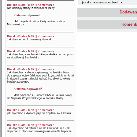
jak d.a. warszawa zachodnia
Bielsko-Biała - MZK
||
Komentarze
Nie działają strony z rozkładem jazdy !!
Dodawani
Ostatnia odpowiedź
Jak dojade do ulicy Partyzantow z ulicy
Komenta
Michalowicza
Bielsko-Biała - MZK
||
Komentarze
Jak dojadę do ul.malowany dworek
Bielsko-Biała - MZK
||
Komentarze
Jak dojechaç z os.beskidzkiego kładka do campusu
na ul.willowej 2 w bielsku
Bielsko-Biała - MZK
||
Komentarze
Jak dojechać z dworca głównego w bielsku białym
do szpitala wojewódzkiego pod Szyndzielnią ul. Armii
krajowej i czym najlepiej jechać i szybko dziękuję
bardzo za pomoc
Ostatnia odpowiedź
Jak dojechać z Dworca PKS w Bielsku Białej
do Szpitala Wojewódzkiego w Bielsku Białej
Bielsko-Biała - MZK
||
Komentarze
jak dojechac z dworca pkp do szpitala sw łukasza
Bielsko-Biała - MZK
||
Komentarze
Jak dojechać od ratusza na do kauflandu ma Jak
dojechać z placu ratuszowego ma osiedle lsrpaclie