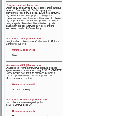
Prudnik - Veolia
||
Komentarze
Dzień doby chciałbym złożyć skargę. Dziś autobus
jadący z Głuchołazy do Opola, będący na
przystanku Prószków o godz. 13:35 nie zatrzymał
się mimo 2 osób czekajacych na niego. Nie
rozumiem powodów kierowcy, który nawet zbliżając
się do przystanku nie zwolnił i przejechał obok na
pełnym gazie. Posiadam bilet miesięczny, ale
zaczynam się zastanawiać czy jest sensens
korzystać z usług Państwa firmy.
Warszawa - PKS
||
Komentarze
Jak dojechac z Warszawy Zachodniej do Ustronia
Zdróju Pks lub Pkp
Ostatnia odpowiedź
Srak
Warszawa - PKS
||
Komentarze
Dlaczego tak firma panstwowa probuje okradac
spoleczenstwo ,minuta rozmowy 2.50 ,ZLODZIEJE
,kiedy bedzie porzadek na stronach ze bedzie
mozna np. dowiedziec sie jak dojechac do
Goszczynina ,co za kraj ................
Ostatnia odpowiedź
weź się zamknij
Warszawa - Tramwaje
||
Komentarze
Jak z dworca wileńskiego dojechać
doUl.Rzymowskiego 36
Ostatnia odpowiedź